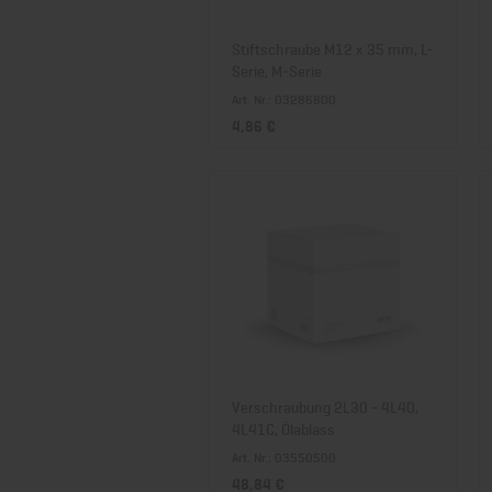
Stiftschraube M12 x 35 mm, L-
Serie, M-Serie
Art. Nr.: 03286800
4,86 €
Verschraubung 2L30 - 4L40,
4L41C, Ölablass
Art. Nr.: 03550500
48,84 €