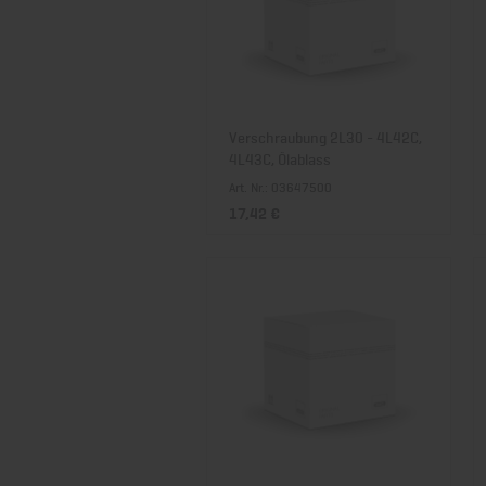
Verschraubung 2L30 - 4L42C,
4L43C, Ölablass
Art. Nr.: 03647500
17,42 €