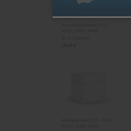
Verschlussschraube 2L31 -
4L42C, 2M31 - 4M43
Art. Nr.: 01097800
16,28 €
Kabelanschluss 2L31 - 4L40,
4L41C, 4L42C, 4L43C