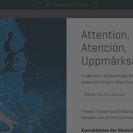
Wir machen kurz Pause
Attention,
milie
Ersatzteile & Wartungsteile
Service
Maschinen & Syst
Atención,
gungsmaterial
Schraube
Uppmärks
In welchem Land benötigen Sie 
Abgasnorm
passenden Shop im Drop-Dow
Wählen Sie ihr Land aus
Hinweis: Kunden aus Großbritan
bestellen aktuell bitte bei ih
Kontaktdaten der Nieder