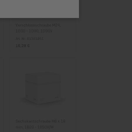
Preis absteigend
Verschlussschraube M24,
1D30 - 1D90, 1D90V
Art. Nr.: 01321201
16,28 €
Sechskantschraube M6 x 18
mm, 1B20 - 1B50V/W