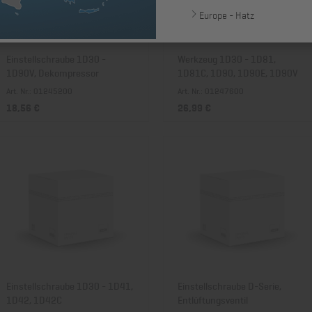
Europe - Hatz
Einstellschraube 1D30 -
Werkzeug 1D30 - 1D81,
1D90V, Dekompressor
1D81C, 1D90, 1D90E, 1D90V
Art. Nr.: 01245200
Art. Nr.: 01247600
18,56 €
26,99 €
Einstellschraube 1D30 - 1D41,
Einstellschraube D-Serie,
1D42, 1D42C
Entlüftungsventil