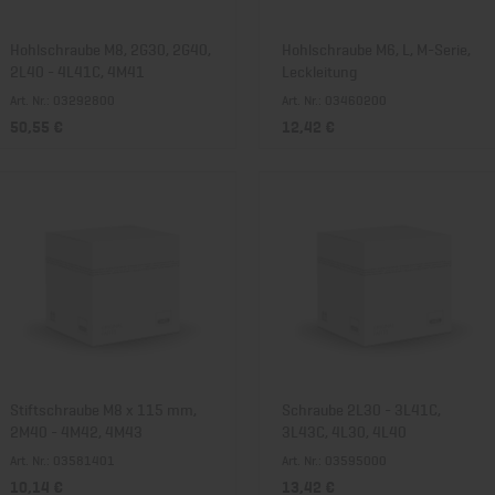
Hohlschraube M8, 2G30, 2G40,
Hohlschraube M6, L, M-Serie,
2L40 - 4L41C, 4M41
Leckleitung
Art. Nr.: 03292800
Art. Nr.: 03460200
50,55 €
12,42 €
Stiftschraube M8 x 115 mm,
Schraube 2L30 - 3L41C,
2M40 - 4M42, 4M43
3L43C, 4L30, 4L40
Art. Nr.: 03581401
Art. Nr.: 03595000
10,14 €
13,42 €