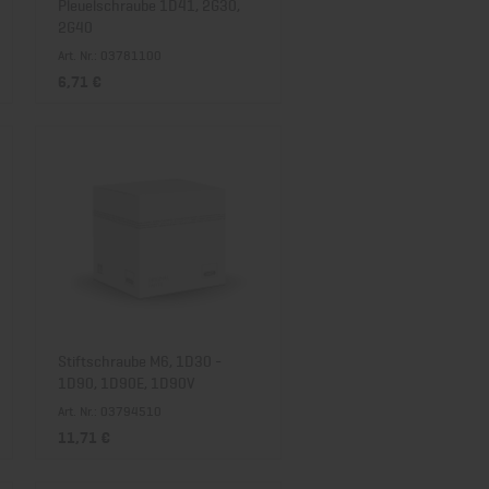
Pleuelschraube 1D41, 2G30,
2G40
Art. Nr.: 03781100
6,71 €
Stiftschraube M6, 1D30 -
1D90, 1D90E, 1D90V
Art. Nr.: 03794510
11,71 €