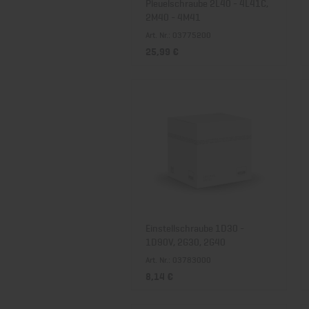
Pleuelschraube 2L40 - 4L41C,
2M40 - 4M41
Art. Nr.: 03775200
25,99 €
Einstellschraube 1D30 -
1D90V, 2G30, 2G40
Art. Nr.: 03783000
8,14 €