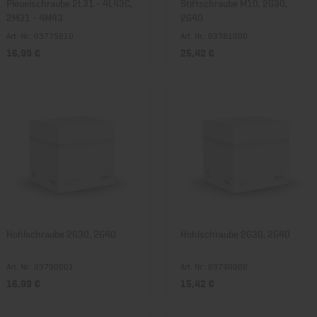
Pleuelschraube 2L31 - 4L43C,
Stiftschraube M10, 2G30,
2M31 - 4M43
2G40
Art. Nr.: 03775210
Art. Nr.: 03781000
16,99 €
25,42 €
Hohlschraube 2G30, 2G40
Hohlschraube 2G30, 2G40
Art. Nr.: 03790001
Art. Nr.: 03790002
16,99 €
15,42 €