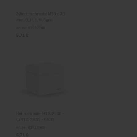
Zylinderschraube M10 x 70
mm, D, H, L, M-Serie
Art. Nr.: 03537700
6,71 €
Hohlschraube M12, 2L30 -
4L41C, 2M31 - 4M41
Art. Nr.: 03613400
6,71 €