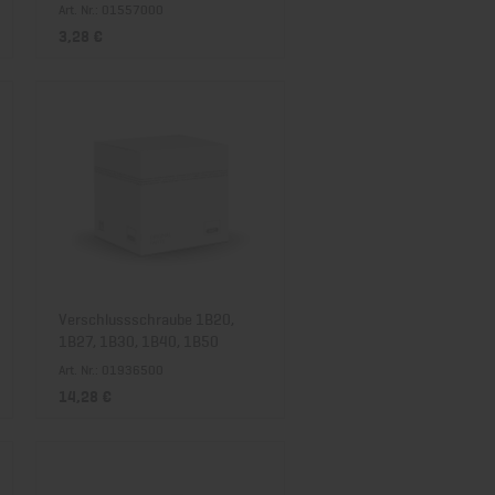
Art. Nr.: 01557000
3,28 €
Verschlussschraube 1B20,
1B27, 1B30, 1B40, 1B50
Art. Nr.: 01936500
14,28 €