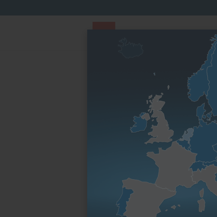
PARTS STORE
Parts Finder
Nach Motorenfa
Startseite
Ersatzteile & Wartungsteile
Befesti
Schraube
Motorenfamilie
Motoren-Typ