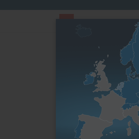
PARTS STORE
Parts
Par famille de
Finder
moteurs
Page d’accueil
Par famille de moteurs
Série D