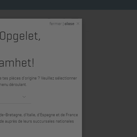
FR
fermer |
close
 Opgelet,
 &
Hatz Shop (produits
s
dérivés)
amhet!
isque 1D30,
 tes pièces d'origine ? Veuillez sélectionner
, 1D41 -
menu déroulant.
e-Bretagne, d'Italie, d'Espagne et de France
e auprès de leurs succursales nationales
1D40, 1D41, 1D42, 1D42C, 1D50, 1D60,
D90V, E71, E75, E780, HE780, E79