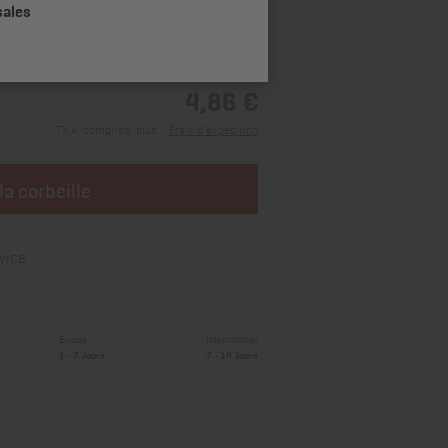
sales
4,86 €
T.V.A. comprise, plus *
Frais d’expédition
la corbeille
vice
Europe
International
1 - 7 Jours
7 - 14 Jours