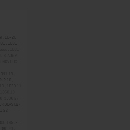
al , 1D42C
1D81 , 1D81
peed , 1D81
C STAGE V ,
1D90V DOC
1D41.19 ,
D42.10 ,
.10 , 1D50.11
 1D50.19 ,
0-3000.27 ,
EDRIGLAST.27
1.22 ,
l
 DOC 1850-
1D90.20 ,