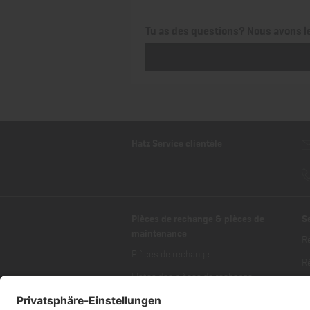
Tu as des questions? Nous avons l
Hatz Service clientèle
Pièces de rechange & pièces de
S
maintenance
R
Pièces de rechange
Ré
Listes des pièces de rechange
Tr
Pièces de maintenance