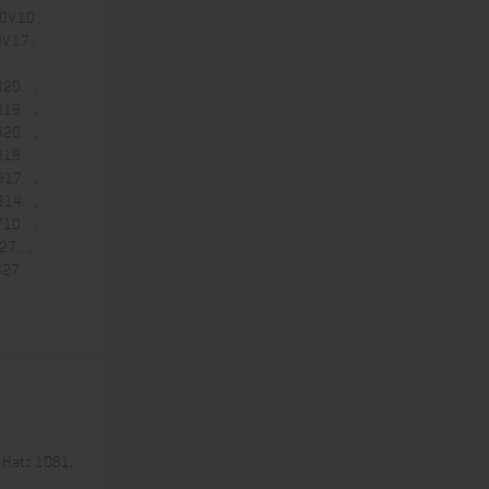
V.10 ,
V.17 ,
20... ,
19... ,
20... ,
19... ,
17... ,
14... ,
10... ,
7... ,
27...
 Hatz 1D81,