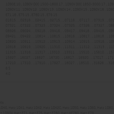
1D90E.10 , 1D90V DOC 1500-1800.17 , 1D90V DOC 1850-3000.17 , 1D90
1D90V.11 , 1D90V.12 , 1D90V.13 , 1D90V.14 , 1D90V.15 , 1D90V.16 , 1D90
E71.16 , E75.15 , E780.15 , E79.15
01615... , 02316... , 02415... , 02715... , 07116... , 07117... , 07319... , 073
07321... , 07322... , 07323... , 07324... , 07325... , 07326... , 07327... , 088
08926... , 09024... , 09218... , 09416... , 09417... , 09418... , 09419... , 094
09421... , 09422... , 10814... , 10815... , 10816... , 10817... , 10818... , 108
10820... , 10911... , 10912... , 10913... , 10914... , 10915... , 10916... , 109
10918... , 10919... , 10920... , 11310... , 11311... , 11312... , 11313... , 113
11315... , 11316... , 11317... , 13310... , 13311... , 15510... , 15610... , 157
15927... , 16027... , 16627... , 16720... , 16817... , 16920... , 17017... , 1712
17210... , 17310... , 17910... , 17927... , 18027... , 18510... , 31626... , 316
6.5
4.0
ts :
1D40, Hatz 1D41, Hatz 1D42, Hatz 1D42C, Hatz 1D50, Hatz 1D60, Hatz 1D80,
z 1D90V, Hatz E71, Hatz E75, Hatz E780, Hatz HE780, Hatz E79