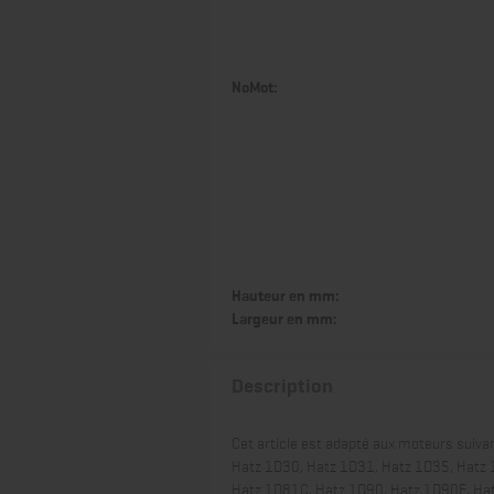
NoMot:
Hauteur en mm:
Largeur en mm:
Description
Cet article est adapté aux moteurs suivan
Hatz 1D30, Hatz 1D31, Hatz 1D35, Hatz 
Hatz 1D81C, Hatz 1D90, Hatz 1D90E, Hat