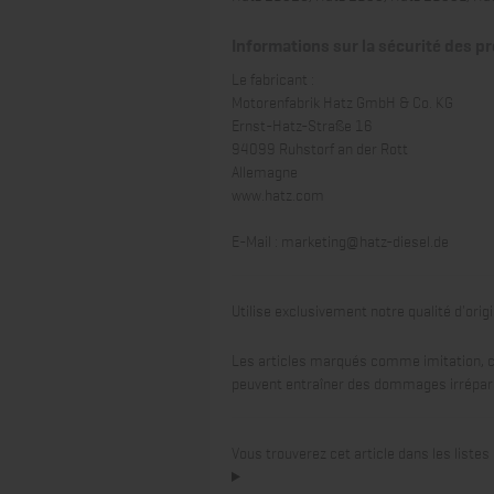
Informations sur la sécurité des p
Le fabricant :
Motorenfabrik Hatz GmbH & Co. KG
Ernst-Hatz-Straße 16
94099 Ruhstorf an der Rott
Allemagne
www.hatz.com
E-Mail :
marketing@hatz-diesel.de
Utilise exclusivement notre qualité d'orig
Les articles marqués comme imitation, c
peuvent entraîner des dommages irrépar
Vous trouverez cet article dans les list