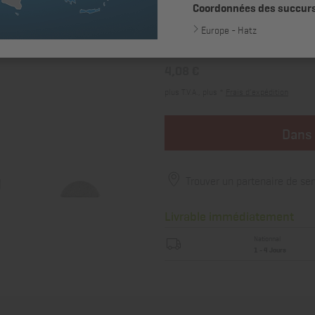
Coordonnées des succur
Europe - Hatz
4,08 €
plus T.V.A., plus *
Frais d’expédition
Dans 
Trouver un partenaire de ser
Livrable immédiatement
Nationnal
1 - 4 Jours