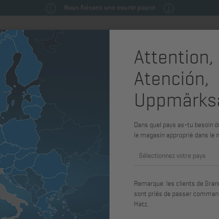
Nous faisons une courte pause
Attention,
Pièces de rechange & pièces de
Machines
Service
Atención,
maintenance
système
Uppmärks
1D81C
Clavette d
Dans quel pays as-tu besoin de
1D31, 1D35
le magasin approprié dans le 
1D90V
Sélectionnez votre pays
Remarque: les clients de Grand
Réf. art.: 50017800
sont priés de passer command
convenant pour 1D30, 1D31, 1D35, 
Hatz.
1D80, 1D81, 1D81C, 1D90, 1D90E, 1