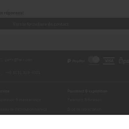
es réponses!
Vers le formulaire de contact
parts@hatz.com
+49 8531 319-4001
ervice
Paiement & expédition
éparation & maintenance
Paiement & livraison
seau de distribution/service
Droit de rétractation
ouver un partenaire de service
Résilier le contrat