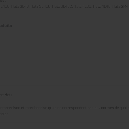
2L41C, Hatz 3L40, Hatz 3L41C, Hatz 3L43C, Hatz 4L31, Hatz 4L40, Hatz 2M4
roduits
ine Hatz.
omparaison et marchandise grise ne correspondent pas aux normes de qualit
ables.