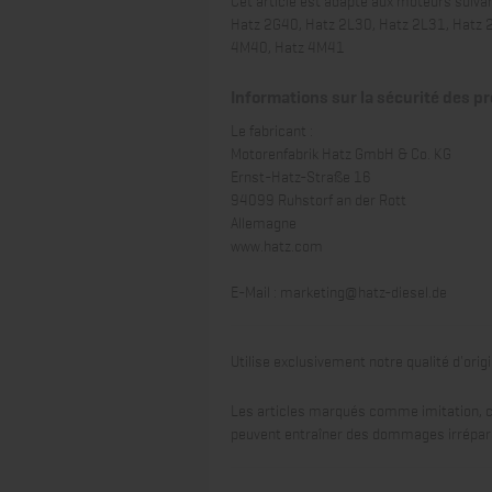
Hatz 2G40, Hatz 2L30, Hatz 2L31, Hatz 
4M40, Hatz 4M41
Informations sur la sécurité des p
Le fabricant :
Motorenfabrik Hatz GmbH & Co. KG
Ernst-Hatz-Straße 16
94099 Ruhstorf an der Rott
Allemagne
www.hatz.com
E-Mail :
marketing@hatz-diesel.de
Utilise exclusivement notre qualité d'orig
Les articles marqués comme imitation, c
peuvent entraîner des dommages irrépar