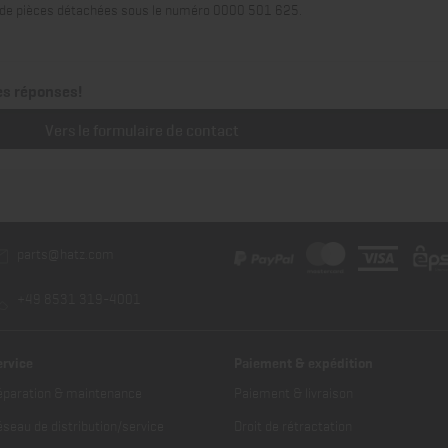
es de pièces détachées sous le numéro 0000 501 625.
es réponses!
Vers le formulaire de contact
parts@hatz.com
+49 8531 319-4001
ervice
Paiement & expédition
éparation & maintenance
Paiement & livraison
seau de distribution/service
Droit de rétractation