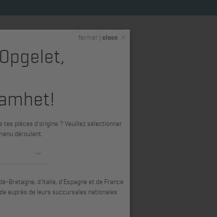
FR
fermer |
close
 Opgelet,
 &
Hatz Shop (produits
s
dérivés)
amhet!
 pression
 tes pièces d'origine ? Veuillez sélectionner
e G, L, M, 0 -
menu déroulant.
e-Bretagne, d'Italie, d'Espagne et de France
e auprès de leurs succursales nationales
2L41C, 3L40, 3L41C, 3L43C, 4L31, 4L40,