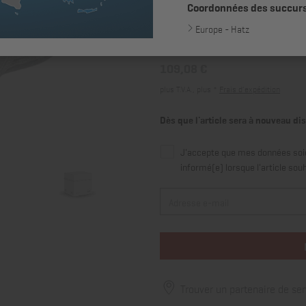
Coordonnées des succur
Europe - Hatz
109,08 €
plus T.V.A., plus *
Frais d’expédition
Dès que l'article sera à nouveau d
J'accepte que mes données soien
informé(e) lorsque l'article sou
Trouver un partenaire de ser