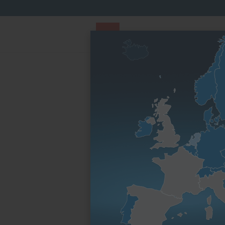
PARTS STORE
Parts
Par famille de
Finder
moteurs
Page d’accueil
Par famille de moteurs
Série M