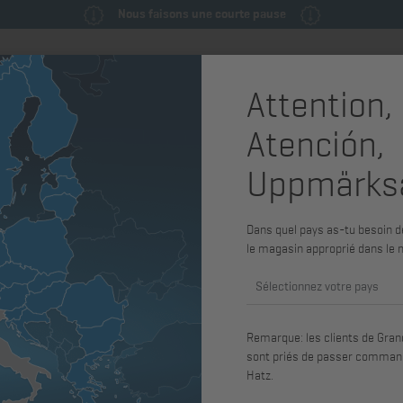
Nous faisons une courte pause
Attention,
Pièces de rechange & pièces de
Machines
Service
Atención,
maintenance
système
Uppmärks
2M41
Capteur de
Dans quel pays as-tu besoin de
d’huile Séri
le magasin approprié dans le 
5 BAR
Sélectionnez votre pays
Remarque: les clients de Grand
Réf. art.: 50162500
sont priés de passer command
convenant pour 2G40, 2L30, 2L31, 
Hatz.
2M41, 4M40, 4M41