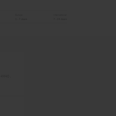
Europe
International
1 - 7 Jours
7 - 14 Jours
, 4M40 ,