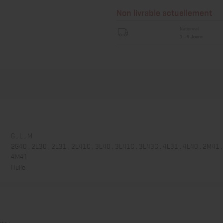
Non livrable actuellement
Nationnal
1 - 4 Jours
G , L , M
2G40 , 2L30 , 2L31 , 2L41C , 3L40 , 3L41C , 3L43C , 4L31 , 4L40 , 2M41 
4M41
Huile
ts :