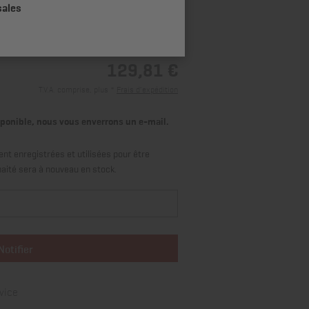
sales
129,81 €
T.V.A. comprise, plus *
Frais d’expédition
isponible, nous vous enverrons un e-mail.
t enregistrées et utilisées pour être
haité sera à nouveau en stock.
Notifier
vice