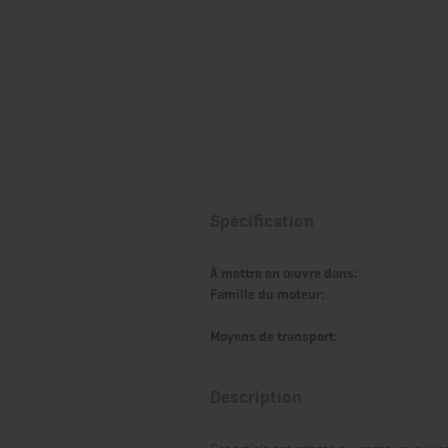
Spécification
À mettre en œuvre dans:
Famille du moteur:
Moyens de transport:
Description
Cet article est adapté aux moteurs suivan