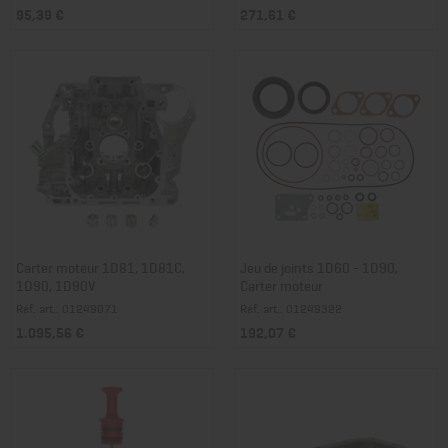
95,39 €
271,61 €
Carter moteur 1D81, 1D81C,
Jeu de joints 1D60 - 1D90,
1D90, 1D90V
Carter moteur
Réf. art.: 01249071
Réf. art.: 01249322
1.095,56 €
192,07 €