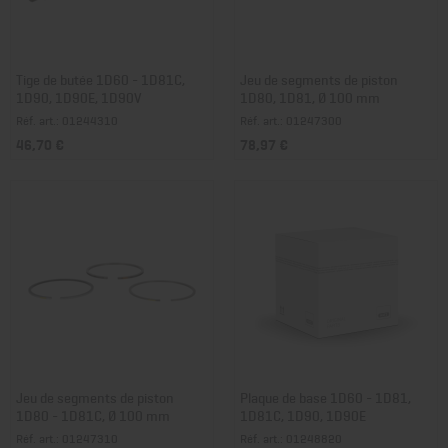
Tige de butée 1D60 - 1D81C,
Jeu de segments de piston
1D90, 1D90E, 1D90V
1D80, 1D81, Ø 100 mm
Réf. art.: 01244310
Réf. art.: 01247300
46,70 €
78,97 €
Jeu de segments de piston
Plaque de base 1D60 - 1D81,
1D80 - 1D81C, Ø 100 mm
1D81C, 1D90, 1D90E
Réf. art.: 01247310
Réf. art.: 01248820