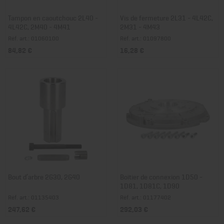
Tampon en caoutchouc 2L40 -
Vis de fermeture 2L31 - 4L42C,
4L42C, 2M40 - 4M41
2M31 - 4M43
Réf. art.: 01060100
Réf. art.: 01097800
84,82 €
16,28 €
Bout d’arbre 2G30, 2G40
Boîtier de connexion 1D50 -
1D81, 1D81C, 1D90
Réf. art.: 01135403
Réf. art.: 01177402
247,62 €
292,03 €