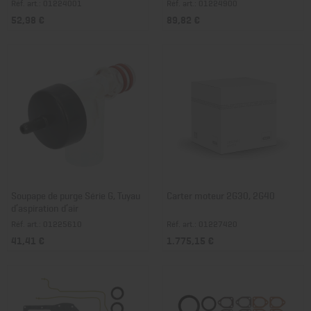
Réf. art.: 01224001
Réf. art.: 01224900
52,98 €
89,82 €
Soupape de purge Série G, Tuyau
Carter moteur 2G30, 2G40
d’aspiration d’air
Réf. art.: 01225610
Réf. art.: 01227420
41,41 €
1.775,15 €