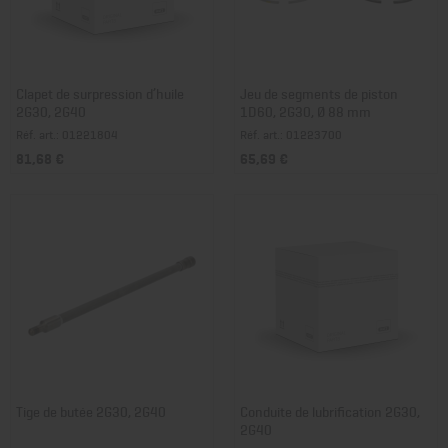
Clapet de surpression d’huile
Jeu de segments de piston
2G30, 2G40
1D60, 2G30, Ø 88 mm
Réf. art.: 01221804
Réf. art.: 01223700
81,68 €
65,69 €
Tige de butée 2G30, 2G40
Conduite de lubrification 2G30,
2G40