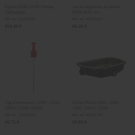
Pignon 2G30, 2G40, Pompe
Jeu de segments de piston
hydraulique
2G40, Ø 92 mm
Réf. art.: 01239901
Réf. art.: 01240301
249,33 €
65,26 €
Tige d’immersion 1D40 - 1D81,
Carter d'huile 1D60, 1D80,
1D81C, 1D90, 1D90E
1D81, 1D81C, 1D90
Réf. art.: 01241500
Réf. art.: 01241700
20,71 €
63,83 €