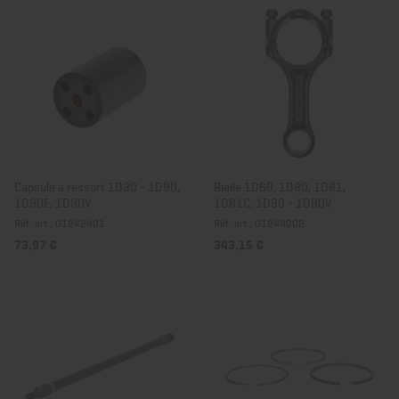
Capsule à ressort 1D30 - 1D90,
Bielle 1D60, 1D80, 1D81,
1D90E, 1D90V
1D81C, 1D90 - 1D90V
Réf. art.: 01242401
Réf. art.: 01244002
73,97 €
343,15 €