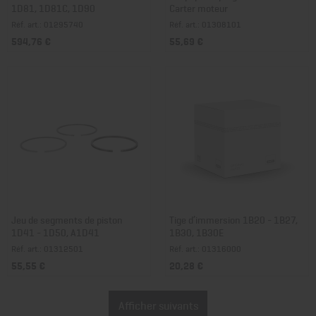
1D81, 1D81C, 1D90
Carter moteur
Réf. art.: 01295740
Réf. art.: 01308101
594,76 €
55,69 €
Jeu de segments de piston
Tige d’immersion 1B20 - 1B27,
1D41 - 1D50, A1D41
1B30, 1B30E
Réf. art.: 01312501
Réf. art.: 01316000
55,55 €
20,28 €
Afficher suivants