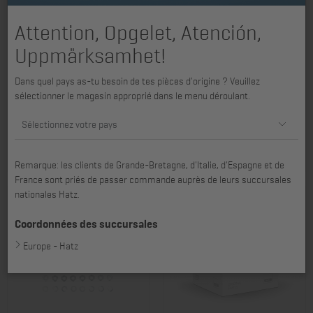
Attention, Opgelet, Atención,
Uppmärksamhet!
Dans quel pays as-tu besoin de tes pièces d'origine ? Veuillez
sélectionner le magasin approprié dans le menu déroulant.
Raccord de pression 2L31 -
Raccord de pression 2L40 -
Sélectionnez votre pays
4L41C, 4L42C, 4L43C
4L40, 4L41C, 4L42C
Réf. art.: 01046500
Réf. art.: 01047100
71,97 €
84,54 €
Remarque: les clients de Grande-Bretagne, d'Italie, d'Espagne et de
France sont priés de passer commande auprès de leurs succursales
nationales Hatz.
Coordonnées des succursales
Europe - Hatz