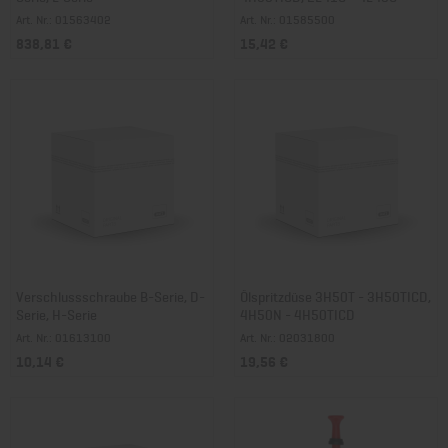
Art. Nr.: 01563402
Art. Nr.: 01585500
838,81 €
15,42 €
Verschlussschraube B-Serie, D-
Ölspritzdüse 3H50T - 3H50TICD,
Serie, H-Serie
4H50N - 4H50TICD
Art. Nr.: 01613100
Art. Nr.: 02031800
10,14 €
19,56 €