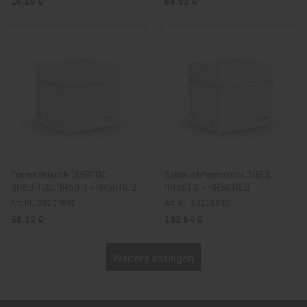
16,28 €
68,83 €
Formschlauch 3H50TIC,
Schlauchformstück 3H50,
3H50TICD, 4H50TI - 4H50TICD
4H50TIC - 4H50TICD
Art. Nr.: 02104800
Art. Nr.: 02118300
58,12 €
193,64 €
Weitere anzeigen