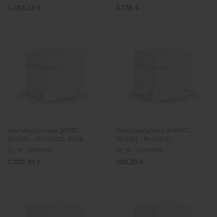
1.453,13 €
57,98 €
Hochdruckpumpe 3H50T,
Ölrücklaufleitung 3H50TIC,
3H50TI - 3H50TICD, 4H50
4H50TI - 4H50TICD
Art. Nr.: 02063901
Art. Nr.: 02064600
2.022,90 €
202,20 €