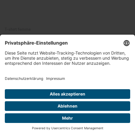
T-shirt femme
Réf. art.: 40541600P
À partir de 19,99 €