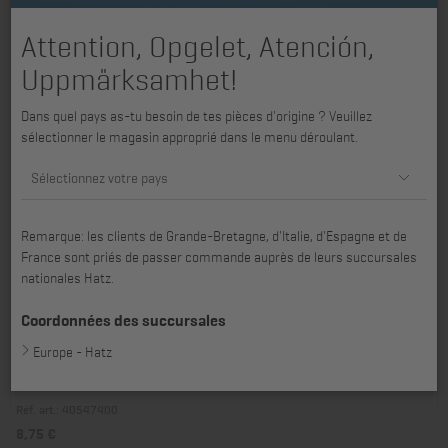
Attention, Opgelet, Atención,
Uppmärksamhet!
Dans quel pays as-tu besoin de tes pièces d'origine ? Veuillez
sélectionner le magasin approprié dans le menu déroulant.
Sélectionnez votre pays
Remarque: les clients de Grande-Bretagne, d'Italie, d'Espagne et de
France sont priés de passer commande auprès de leurs succursales
nationales Hatz.
Coordonnées des succursales
Europe - Hatz
Gourde de Samuel (apprenti)
Réf. art.: 40547400
8,75 €