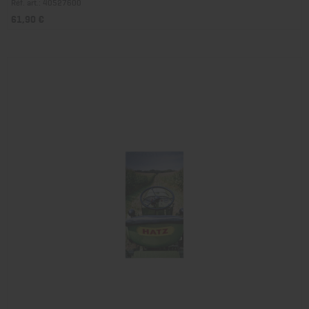
Réf. art.: 40527600
61,90 €