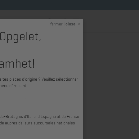
FR
fermer |
close
 Opgelet,
 &
Hatz Shop (produits
s
dérivés)
amhet!
 tes pièces d'origine ? Veuillez sélectionner
menu déroulant.
Tri Par pertinence
Par pertinence
e-Bretagne, d'Italie, d'Espagne et de France
Titre par ordre croissant
e auprès de leurs succursales nationales
Titre par ordre décroissant