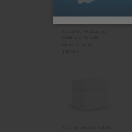
Arrêt 3H50, 4H50, Série L,
Levier de commande
Réf. art.: 01163100
196,06 €
Vis de fermeture Série B, Série