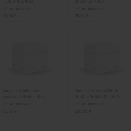
- 3H50TICD, 4H50
3H50TICD, 4H50
Réf. art.: 02031800
Réf. art.: 02032000
19,56 €
74,11 €
Conduite d’huile sous
Conduite de retour d'huile
pressionen 3H50, 4H50
3H50T - 3H50TICD, 4H50
Réf. art.: 02034000
Réf. art.: 02035101
71,97 €
128,23 €