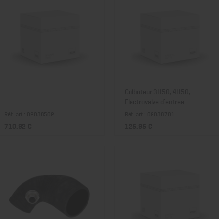
Culbuteur 3H50, 4H50,
Électrovalve d’entrée
Réf. art.: 02038502
Réf. art.: 02038701
710,92 €
125,95 €