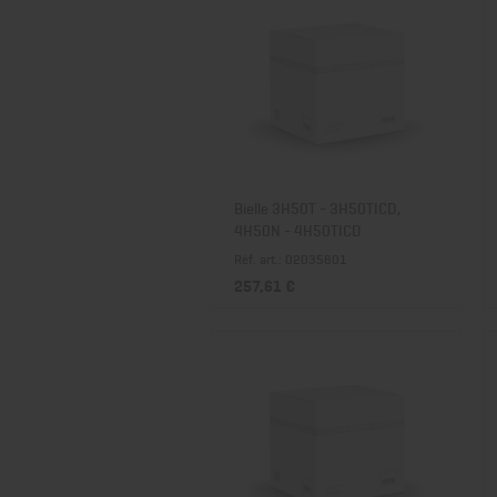
Bielle 3H50T - 3H50TICD,
4H50N - 4H50TICD
Réf. art.: 02035801
257,61 €