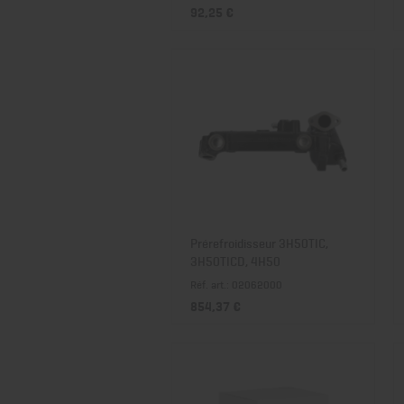
92,25 €
Prérefroidisseur 3H50TIC,
3H50TICD, 4H50
Réf. art.: 02062000
854,37 €