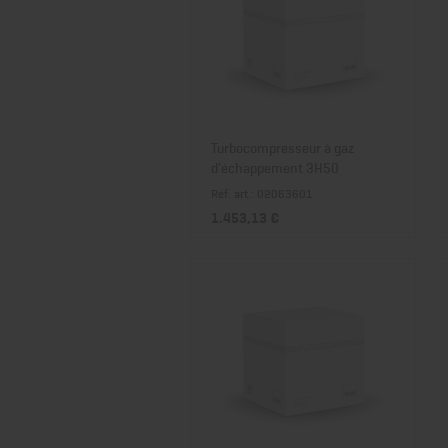
Turbocompresseur à gaz
d'échappement 3H50
Réf. art.: 02063601
1.453,13 €