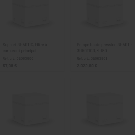
Support 3H50TIC, Filtre à
Pompe haute pression 3H50T -
carburant principal
3H50TICD, 4H50
Réf. art.: 02063800
Réf. art.: 02063901
57,98 €
2.022,90 €