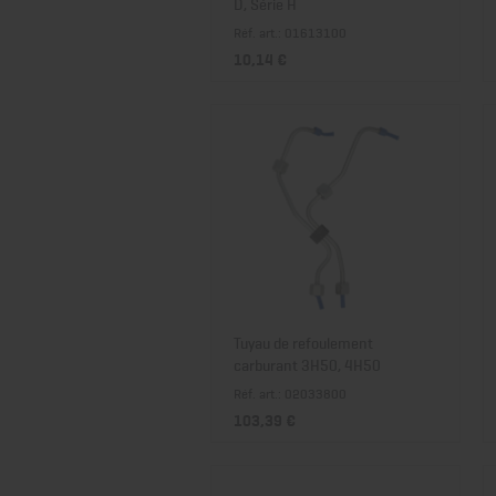
D, Série H
Réf. art.: 01613100
10,14 €
Tuyau de refoulement
carburant 3H50, 4H50
Réf. art.: 02033800
103,39 €