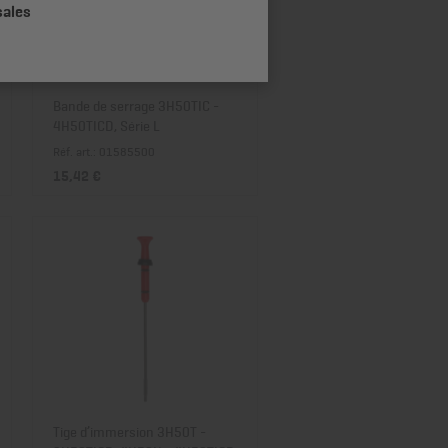
sales
Prix décroissant
Bande de serrage 3H50TIC -
4H50TICD, Série L
Réf. art.: 01585500
15,42 €
Tige d’immersion 3H50T -