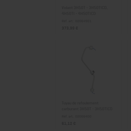
Volant 3H50T - 3H50TICD,
4H50TI - 4H50TICD
Réf. art.: 02064901
373,99 €
Tuyau de refoulement
carburant 3H50T - 3H50TICD
Réf. art.: 02066400
61,12 €