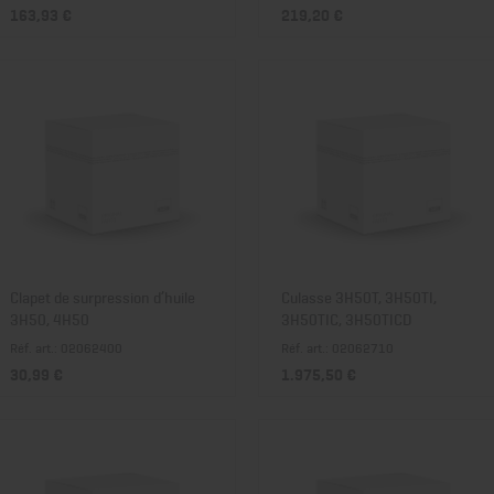
163,93 €
219,20 €
Clapet de surpression d’huile
Culasse 3H50T, 3H50TI,
3H50, 4H50
3H50TIC, 3H50TICD
Réf. art.: 02062400
Réf. art.: 02062710
30,99 €
1.975,50 €