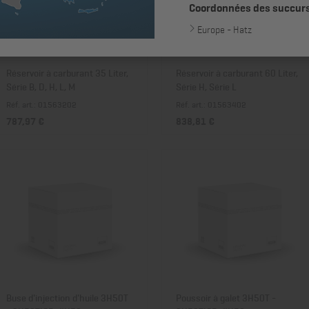
Coordonnées des succur
Europe - Hatz
Réservoir à carburant 35 Liter,
Réservoir à carburant 60 Liter,
Série B, D, H, L, M
Série H, Série L
Réf. art.: 01563202
Réf. art.: 01563402
787,97 €
838,81 €
Buse d'injection d'huile 3H50T
Poussoir à galet 3H50T -