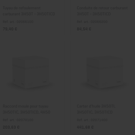
Tuyau de refoulement
Conduite de retour carburant
carburant 3H50T - 3H50TICD
3H50T - 3H50TICD
Réf. art.: 02066100
Réf. art.: 02066200
79,40 €
84,54 €
Raccord moulé pour tuyau
Carter d'huile 3H50TI,
3H50TIC, 3H50TICD, 4H50
3H50TIC, 3H50TICD
Réf. art.: 02070100
Réf. art.: 02071400
203,63 €
441,68 €