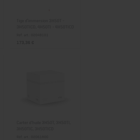
Tige d’immersion 3H50T -
3H50TICD, 4H50TI - 4H50TICD
Réf. art.: 02048101
173,36 €
Carter d'huile 3H50T, 3H50TI,
3H50TIC, 3H50TICD
Réf. art.: 02061800