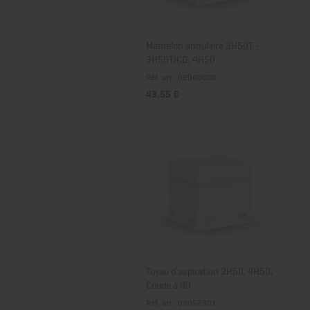
Mamelon annulaire 3H50T -
3H50TICD, 4H50
Réf. art.: 02040800
43,55 €
Tuyau d’aspiration 3H50, 4H50,
Coude à 90
Réf. art.: 02052301