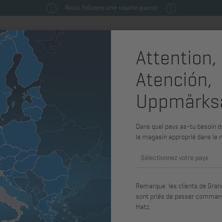
Nous faisons une courte pause
Attention,
Pièces de rechange & pièces de
Machines
Service
Atención,
maintenance
système
Uppmärks
3H50T
Dans quel pays as-tu besoin de
le magasin approprié dans le 
teur
Norme d’émission de gaz d’échappement
Tension
Sélectionnez votre pays
Remarque: les clients de Grand
sont priés de passer command
Hatz.