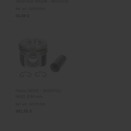
3H50TICD, 4H50N - 4H50TICD
Réf. art.: 02033500
40,98 €
Piston 3H50T - 3H50TICD,
4H50, Ø 84 mm
Réf. art.: 02035300
301,02 €