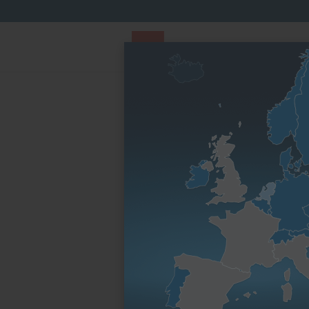
PARTS STORE
Parts
Par famille de
Finder
moteurs
Page d’accueil
Par famille de moteurs
Série H
3H50T
À mettre en œuvre dans
Famille du mo