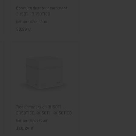
Conduite de retour carburant
3H50T - 3H50TICD
Réf. art.: 02066300
59,26 €
Tige d’immersion 3H50TI -
3H50TICD, 4H50TI - 4H50TICD
Réf. art.: 02071700
112,24 €