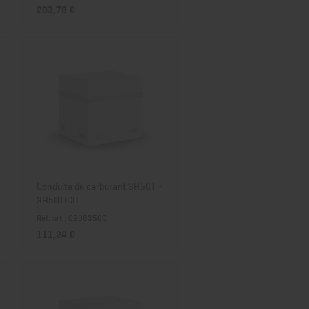
203,78 €
Conduite de carburant 3H50T -
3H50TICD
Réf. art.: 02063500
111,24 €