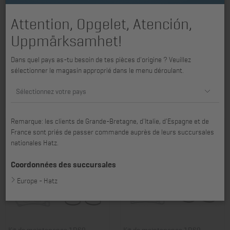
Attention, Opgelet, Atención,
Uppmärksamhet!
Dans quel pays as-tu besoin de tes pièces d'origine ? Veuillez
Kit de maintenance 4L31 -
Kit de maintenance 2G30, 2G40
sélectionner le magasin approprié dans le menu déroulant.
4L41C, 4M31 - 4M41
Réf. art.: 01203306
Réf. art.: 01228202
Sélectionnez votre pays
185,21 €
102,53 €
Remarque: les clients de Grande-Bretagne, d'Italie, d'Espagne et de
France sont priés de passer commande auprès de leurs succursales
nationales Hatz.
Coordonnées des succursales
Europe - Hatz
Kit de maintenance 1D60 -
Kit de maintenance 1D60 -