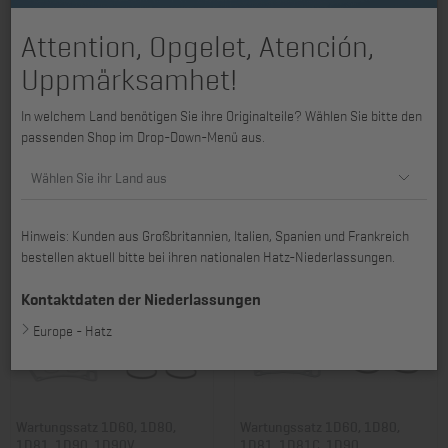
Attention, Opgelet, Atención,
Uppmärksamhet!
Wartungssatz 4L31, 4L40,
Wartungssatz 2G30, 2G40
In welchem Land benötigen Sie ihre Originalteile? Wählen Sie bitte den
4L41C, 4M31 - 4M41
passenden Shop im Drop-Down-Menü aus.
Art. Nr.: 01203306
Art. Nr.: 01228202
185,21 €
102,53 €
Wählen Sie ihr Land aus
Hinweis: Kunden aus Großbritannien, Italien, Spanien und Frankreich
bestellen aktuell bitte bei ihren nationalen Hatz-Niederlassungen.
Kontaktdaten der Niederlassungen
Europe - Hatz
Wartungssatz 1D60, 1D80,
Wartungssatz 1D60, 1D80,
1D81, 1D90, 1D90V
1D81, 1D81C, 1D90