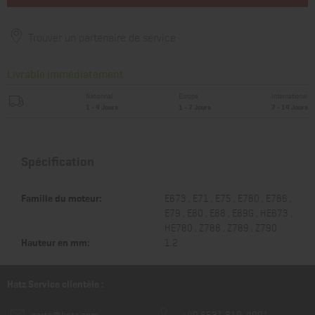
Trouver un partenaire de service
Livrable immédiatement
Nationnal
Europe
International
1 - 4 Jours
1 - 7 Jours
7 - 14 Jours
Spécification
Famille du moteur:
E673 , E71 , E75 , E780 , E786 ,
E79 , E80 , E88 , E89G , HE673 ,
HE780 , Z788 , Z789 , Z790
Hauteur en mm:
1.2
Hatz Service clientèle :
parts@hatz.com
+49 8531 319-4001