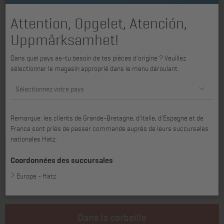
Attention, Opgelet, Atención,
Uppmärksamhet!
Dans quel pays as-tu besoin de tes pièces d'origine ? Veuillez
sélectionner le magasin approprié dans le menu déroulant.
Sélectionnez votre pays
Convenant pour E673, E71, E75, E780, E786, E79, E80, E88, E89G,
Remarque: les clients de Grande-Bretagne, d'Italie, d'Espagne et de
HE673, HE780, Z788, Z789, Z790
France sont priés de passer commande auprès de leurs succursales
nationales Hatz.
Coordonnées des succursales
6,55 €
5,50 €
Europe - Hatz
plus T.V.A., plus *
Frais d’expédition
T.V.A. comprise, plus *
Frais d’expédition
Dans la corbeille