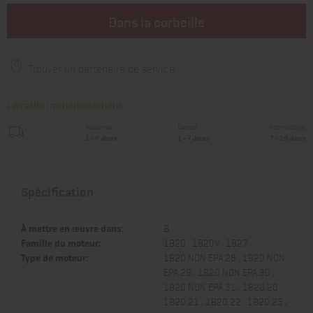
Dans la corbeille
Trouver un partenaire de service
Livrable immédiatement
Nationnal
Europe
International
1 - 4 Jours
1 - 7 Jours
7 - 14 Jours
Spécification
À mettre en œuvre dans:
B
Famille du moteur:
1B20 , 1B20V , 1B27
Type de moteur:
1B20 NON EPA.28 , 1B20 NON
EPA.29 , 1B20 NON EPA.30 ,
1B20 NON EPA.31 , 1B20.20 ,
1B20.21 , 1B20.22 , 1B20.23 ,