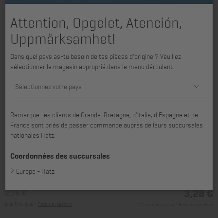
Attention, Opgelet, Atención,
Uppmärksamhet!
Dans quel pays as-tu besoin de tes pièces d'origine ? Veuillez
sélectionner le magasin approprié dans le menu déroulant.
Sélectionnez votre pays
Remarque: les clients de Grande-Bretagne, d'Italie, d'Espagne et de
France sont priés de passer commande auprès de leurs succursales
nationales Hatz.
convenant pour 1B20, 1B20V, 1B27
Coordonnées des succursales
Europe - Hatz
3,28 €
2,76 €
plus T.V.A., plus *
Frais d’expédition
T.V.A. comprise, plus *
Frais d’expédition