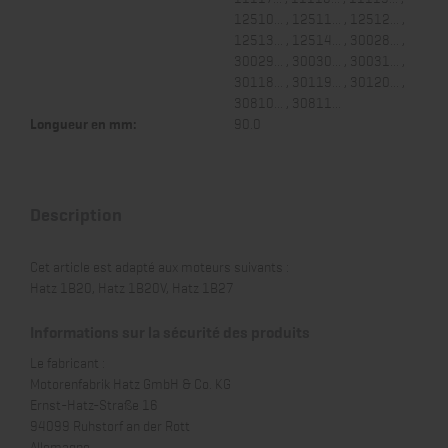
12510... , 12511... , 12512... ,
12513... , 12514... , 30028... ,
30029... , 30030... , 30031... ,
30118... , 30119... , 30120... ,
30810... , 30811...
Longueur en mm:
90.0
Description
Cet article est adapté aux moteurs suivants :
Hatz 1B20, Hatz 1B20V, Hatz 1B27
Informations sur la sécurité des produits
Le fabricant :
Motorenfabrik Hatz GmbH & Co. KG
Ernst-Hatz-Straße 16
94099 Ruhstorf an der Rott
Allemagne