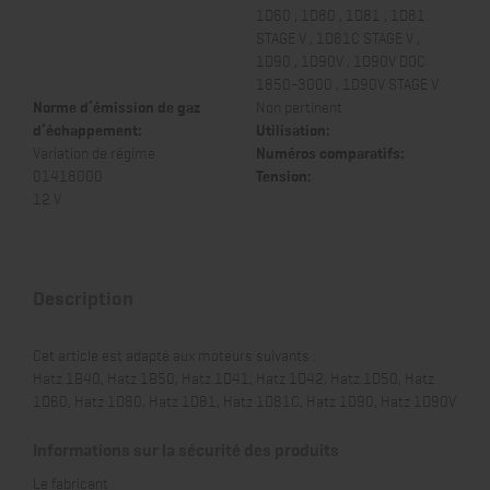
1D60 , 1D80 , 1D81 , 1D81
STAGE V , 1D81C STAGE V ,
1D90 , 1D90V , 1D90V DOC
1850-3000 , 1D90V STAGE V
Norme d’émission de gaz
Non pertinent
d’échappement:
Utilisation:
Variation de régime
Numéros comparatifs:
01418000
Tension:
12 V
Description
Cet article est adapté aux moteurs suivants :
Hatz 1B40, Hatz 1B50, Hatz 1D41, Hatz 1D42, Hatz 1D50, Hatz
1D60, Hatz 1D80, Hatz 1D81, Hatz 1D81C, Hatz 1D90, Hatz 1D90V
Informations sur la sécurité des produits
Le fabricant :