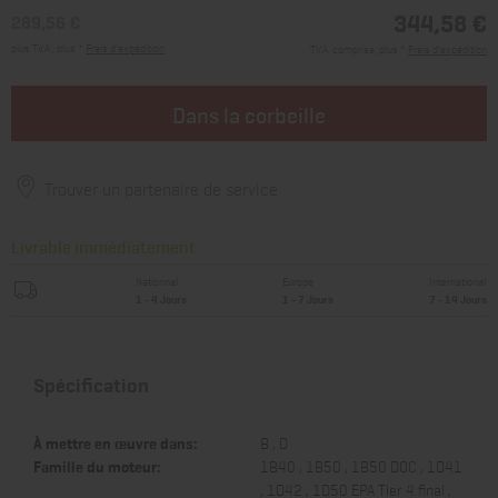
344,58 €
289,56 €
plus T.V.A., plus *
Frais d’expédition
T.V.A. comprise, plus *
Frais d’expédition
Dans la corbeille
Trouver un partenaire de service
Livrable immédiatement
Nationnal
Europe
International
1 - 4 Jours
1 - 7 Jours
7 - 14 Jours
Spécification
À mettre en œuvre dans:
B , D
Famille du moteur:
1B40 , 1B50 , 1B50 DOC , 1D41
, 1D42 , 1D50 EPA Tier 4 final ,