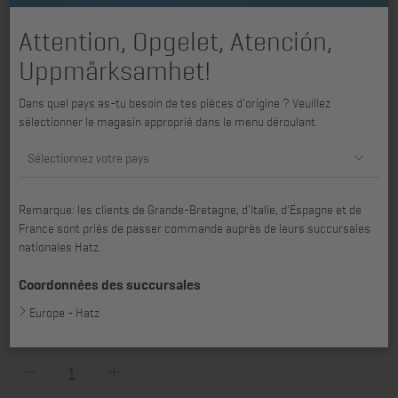
Attention, Opgelet, Atención,
Uppmärksamhet!
Dans quel pays as-tu besoin de tes pièces d'origine ? Veuillez
sélectionner le magasin approprié dans le menu déroulant.
Sélectionnez votre pays
Remarque: les clients de Grande-Bretagne, d'Italie, d'Espagne et de
France sont priés de passer commande auprès de leurs succursales
nationales Hatz.
Coordonnées des succursales
convenant pour 1B40, 1B50, 1D41, 1D42, 1D50, 1D60, 1D80, 1D81,
Europe - Hatz
1D81C, 1D90, 1D90V