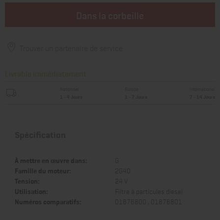
Dans la corbeille
Trouver un partenaire de service
Livrable immédiatement
Nationnal
Europe
International
1 - 4 Jours
1 - 7 Jours
7 - 14 Jours
Spécification
À mettre en œuvre dans:
G
Famille du moteur:
2G40
Tension:
24 V
Utilisation:
Filtre à particules diesel
Numéros comparatifs:
01876800 , 01876801