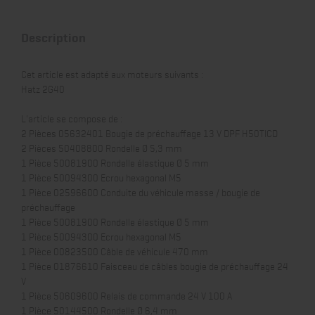
Description
Cet article est adapté aux moteurs suivants :
Hatz 2G40
L'article se compose de :
2 Pièces 05632401 Bougie de préchauffage 13 V DPF H50TICD
2 Pièces 50408800 Rondelle Ø 5,3 mm
1 Pièce 50081900 Rondelle élastique Ø 5 mm
1 Pièce 50094300 Ecrou hexagonal M5
1 Pièce 02596600 Conduite du véhicule masse / bougie de
préchauffage
1 Pièce 50081900 Rondelle élastique Ø 5 mm
1 Pièce 50094300 Ecrou hexagonal M5
1 Pièce 00823500 Câble de véhicule 470 mm
1 Pièce 01876610 Faisceau de câbles bougie de préchauffage 24
V
1 Pièce 50609600 Relais de commande 24 V 100 A
1 Pièce 50144500 Rondelle Ø 6,4 mm