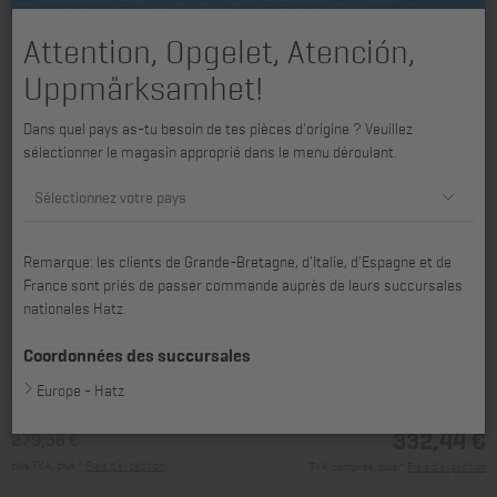
Attention, Opgelet, Atención,
Uppmärksamhet!
Dans quel pays as-tu besoin de tes pièces d'origine ? Veuillez
sélectionner le magasin approprié dans le menu déroulant.
Sélectionnez votre pays
Remarque: les clients de Grande-Bretagne, d'Italie, d'Espagne et de
France sont priés de passer commande auprès de leurs succursales
nationales Hatz.
convenant pour 2G40
Coordonnées des succursales
Europe - Hatz
332,44 €
279,36 €
plus T.V.A., plus *
Frais d’expédition
T.V.A. comprise, plus *
Frais d’expédition