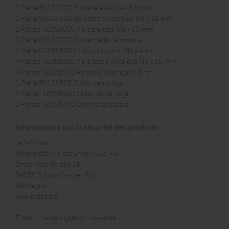
1 Pièce 50170900 Rondelle élastique Ø 6 mm
1 Pièce 50416800 Vis à tête cylindrique M6 x 16 mm
2 Pièces 50358000 Vis sans tête M8 x 10 mm
1 Pièce 03939700 Couvercle de fermeture
1 Pièce 01285600 Kit de joints pour filtre à air
4 Pièces 50366300 Vis à tête cylindrique M8 x 20 mm
4 Pièces 50208500 Rondelle élastique Ø 8 mm
1 Pièce 50173500 Collier de serrage
3 Pièces 50358400 Collier de serrage
3 Pièces 50358400 Colliers de câbles
Informations sur la sécurité des produits
Le fabricant :
Motorenfabrik Hatz GmbH & Co. KG
Ernst-Hatz-Straße 16
94099 Ruhstorf an der Rott
Allemagne
www.hatz.com
E-Mail :
marketing@hatz-diesel.de