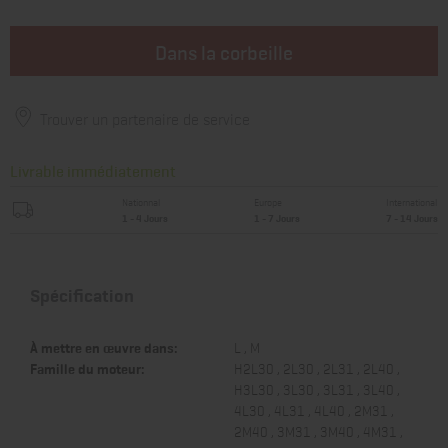
Dans la corbeille
Trouver un partenaire de service
Livrable immédiatement
Nationnal
Europe
International
1 - 4 Jours
1 - 7 Jours
7 - 14 Jours
Spécification
À mettre en œuvre dans:
L , M
Famille du moteur:
H2L30 , 2L30 , 2L31 , 2L40 ,
H3L30 , 3L30 , 3L31 , 3L40 ,
4L30 , 4L31 , 4L40 , 2M31 ,
2M40 , 3M31 , 3M40 , 4M31 ,