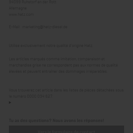
94099 Ruhstorf an der Rott
Allemagne
www.hatz.com
E-Mail :
marketing@hatz-diesel.de
Utilise exclusivement notre qualité d'origine Hatz.
Les articles marqués comme imitation, comparaison et
marchandise grise ne correspondent pas aux normes de qualité
élevées et peuvent entraîner des dommages irréparables.
Vous trouverez cet article dans les listes de pièces détachées sous
le numéro 0000 034 627.
Tu as des questions? Nous avons les réponses!
Vers le formulaire de contact