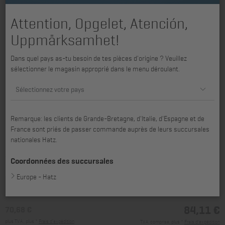
Attention, Opgelet, Atención,
Uppmärksamhet!
Dans quel pays as-tu besoin de tes pièces d'origine ? Veuillez
sélectionner le magasin approprié dans le menu déroulant.
Sélectionnez votre pays
Remarque: les clients de Grande-Bretagne, d'Italie, d'Espagne et de
France sont priés de passer commande auprès de leurs succursales
nationales Hatz.
convenant pour H2L30, 2L30, 2L31, 2L40, H3L30, 3L30, 3L31, 3L40,
4L30, 4L31, 4L40, 2M31, 2M40, 3M31, 3M40, 4M31, 4M40
Coordonnées des succursales
Europe - Hatz
84,11 €
70,68 €
plus T.V.A., plus *
Frais d’expédition
T.V.A. comprise, plus *
Frais d’expédition