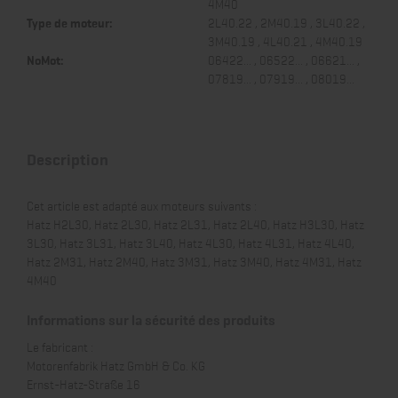
4M40
Type de moteur:
2L40.22 , 2M40.19 , 3L40.22 ,
3M40.19 , 4L40.21 , 4M40.19
NoMot:
06422... , 06522... , 06621... ,
07819... , 07919... , 08019...
Description
Cet article est adapté aux moteurs suivants :
Hatz H2L30, Hatz 2L30, Hatz 2L31, Hatz 2L40, Hatz H3L30, Hatz
3L30, Hatz 3L31, Hatz 3L40, Hatz 4L30, Hatz 4L31, Hatz 4L40,
Hatz 2M31, Hatz 2M40, Hatz 3M31, Hatz 3M40, Hatz 4M31, Hatz
4M40
Informations sur la sécurité des produits
Le fabricant :
Motorenfabrik Hatz GmbH & Co. KG
Ernst-Hatz-Straße 16