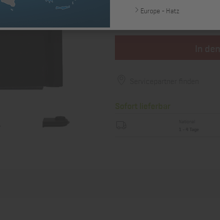
30,36 €
Europe - Hatz
zzgl. MwSt., zzgl. *
Versandkosten
In de
Servicepartner finden
Sofort lieferbar
National
1 - 4 Tage