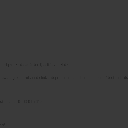
 Original Erstausrüster-Qualität von Hatz.
 Grauware gekennzeichnet sind, entsprechen nicht den hohen Qualitätsstandard
llisten unter 0000 015 313.
en!