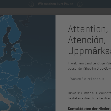
Wir machen kurz Pause
Attention,
milie
Ersatzteile & Wartungsteile
Service
Maschinen & Syst
Atención,
ile
Abgasdämpfer
Uppmärks
Abgaskrüm
1B30V, 1B
In welchem Land benötigen Sie 
passenden Shop im Drop-Dow
Art. Nr.: 01531314
Wählen Sie ihr Land aus
passend für 1B20, 1B20V, 1B27, 1B
Hinweis: Kunden aus Großbritan
bestellen aktuell bitte bei ih
Kontaktdaten der Nieder