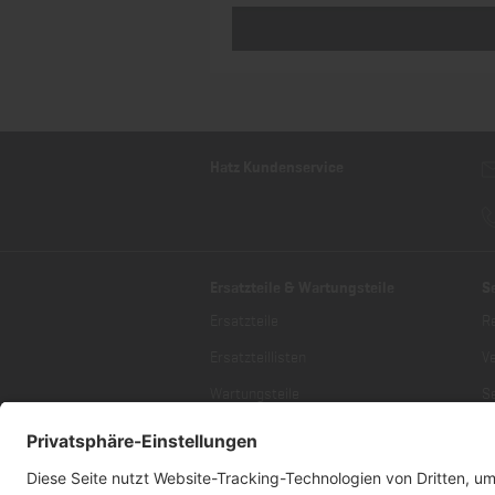
Hatz Kundenservice
Ersatzteile & Wartungsteile
S
Ersatzteile
R
Ersatzteillisten
V
Wartungsteile
Se