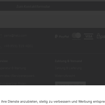
Zum Kontaktformular
parts@hatz.com
+49 8531 319-4001
ervice
Zahlung & Versand
eparatur & Wartung
Zahlung & Lieferung
ertriebs-/Servicenetzwerk
Widerrufsrecht
rvicepartner finden
Vertrag widerrufen