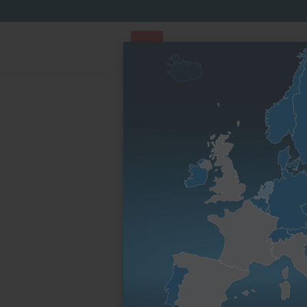
PARTS STORE
Parts Finder
Nach Motorenfa
Startseite
Ersatzteile & Wartungsteile
Anbaute