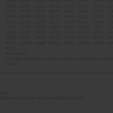
10026... , 10027... , 10028... , 10029... , 10030... , 10031... , 10032... , 100
10034... , 10110... , 10111... , 10112... , 10113... , 10114... , 10115... , 101
10117... , 10118... , 10119... , 10120... , 10121... , 10122... , 10123... , 101
10125... , 10126... , 10127... , 10128... , 10129... , 11111... , 11112... , 111
11114... , 11115... , 11116... , 11117... , 11118... , 11119... , 11122... , 111
11124... , 11212... , 11213... , 11214... , 11215... , 11216... , 11217... , 112
11219... , 11220... , 12510... , 12511... , 12512... , 12513... , 12514... , 174
30028... , 30029... , 30030... , 30031... , 30118... , 30119... , 30120... , 301
30224... , 30225... , 30226... , 30314... , 30315... , 30316... , 30317... , 308
30811...
Nicht relevant
01531300 , 01531301 , 01531310 , 01531311 , 01531312 , 0153131
inkl. Sieb
toren:
z 1B30, Hatz 1B30E, Hatz 1B30V, Hatz 1B30VE, Hatz 1B40