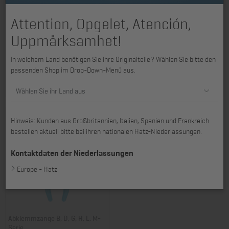
Attention, Opgelet, Atención,
Uppmärksamhet!
Service-Taschenkarte
Einstellschlüssel für Ventilspiel
In welchem Land benötigen Sie ihre Originalteile? Wählen Sie bitte den
historische Hatz Motoren
B-Serie
passenden Shop im Drop-Down-Menü aus.
Art. Nr.: 40527000
Art. Nr.: 64473501
12,85 €
30,70 €
Wählen Sie ihr Land aus
Hinweis: Kunden aus Großbritannien, Italien, Spanien und Frankreich
bestellen aktuell bitte bei ihren nationalen Hatz-Niederlassungen.
Kontaktdaten der Niederlassungen
Europe - Hatz
Abklemmzange B, D, G, H, L, M-
Serie