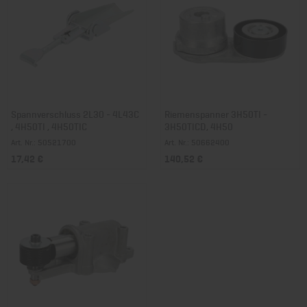
Spannverschluss 2L30 - 4L43C
Riemenspanner 3H50TI -
, 4H50TI , 4H50TIC
3H50TICD, 4H50
Art. Nr.: 50521700
Art. Nr.: 50662400
17,42 €
140,52 €