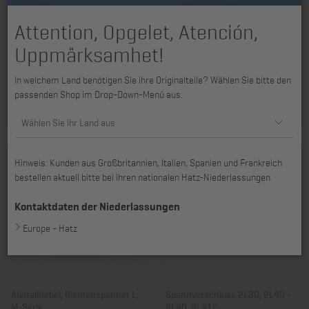
Attention, Opgelet, Atención,
Uppmärksamhet!
Spannverschluss 2M31 - 4M41,
Spannband 3H50TIC -
In welchem Land benötigen Sie ihre Originalteile? Wählen Sie bitte den
4M42, 4M43
4H50TICD, 2L41C - 4L43C
passenden Shop im Drop-Down-Menü aus.
Art. Nr.: 01207800
Art. Nr.: 01585500
12,42 €
15,42 €
Wählen Sie ihr Land aus
Hinweis: Kunden aus Großbritannien, Italien, Spanien und Frankreich
bestellen aktuell bitte bei ihren nationalen Hatz-Niederlassungen.
Kontaktdaten der Niederlassungen
Europe - Hatz
Abstellhebel, Riemenspanner L,
Spannverschluss 2L30, 2L40 -
M-Serie
4L40, 4L41C