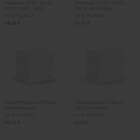
Kabelbaum 3L31 - 3L43C,
Kabelbaum 2L41C - 4L43C,
4L41C, 2M41 - 3M43
3M43 - 4M42, 4M43
Art. Nr.: 01183410
Art. Nr.: 01183610
48,98 €
51,41 €
Kraftstoffleitung L, M-Serie,
Fahrzeugleitung L-Serie, M-
Rückschlagventil
Serie, Luftführung
Art. Nr.: 01191101
Art. Nr.: 01199600
85,11 €
6,71 €