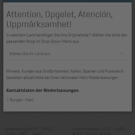
Attention, Opgelet, Atención,
Uppmärksamhet!
Berührungsschutz 2L30 -
Abgasdämpfer 3L41C, 4L31,
In welchem Land benötigen Sie ihre Originalteile? Wählen Sie bitte den
4L42C, Abgasdämpfer
4L40, 4L41C, 4L42C
passenden Shop im Drop-Down-Menü aus.
Art. Nr.: 01018100
Art. Nr.: 01029903
84,82 €
840,95 €
Wählen Sie ihr Land aus
Hinweis: Kunden aus Großbritannien, Italien, Spanien und Frankreich
bestellen aktuell bitte bei ihren nationalen Hatz-Niederlassungen.
Kontaktdaten der Niederlassungen
Europe - Hatz
Abgasleitung 2L30 - 4L41C,
Druckanschluss 2L31 - 4L40,
4L42C, 2M41 - 4M42
4L41C, 4L42C, 4L43C