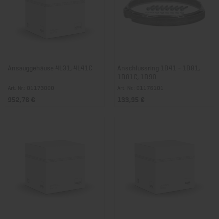
Ansauggehäuse 4L31, 4L41C
Anschlussring 1D41 - 1D81,
1D81C, 1D90
Art. Nr.: 01173000
Art. Nr.: 01176101
952,76 €
133,95 €