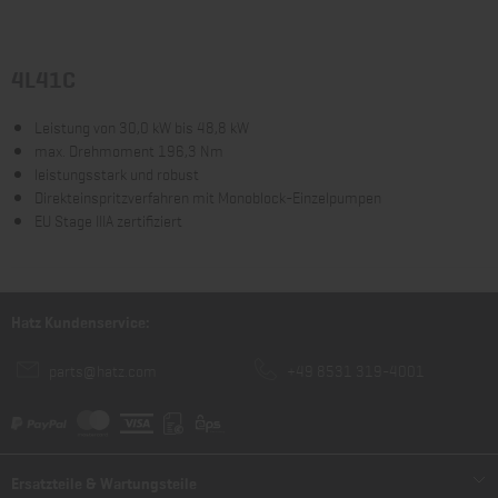
4L41C
Leistung von 30,0 kW bis 48,8 kW
max. Drehmoment 196,3 Nm
leistungsstark und robust
Direkteinspritzverfahren mit Monoblock-Einzelpumpen
EU Stage IIIA zertifiziert
Hatz Kundenservice:
parts@hatz.com
+49 8531 319-4001
Ersatzteile & Wartungsteile