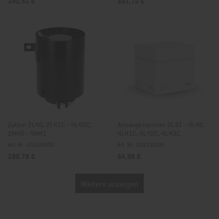
142,51 €
331,72 €
Zyklon 2L40, 2L41C - 4L42C,
Ansaugkrümmer 2L31 - 4L40,
2M40 - 4M41
4L41C, 4L42C, 4L43C
Art. Nr.: 01216000
Art. Nr.: 01219100
190,78 €
54,98 €
Weitere anzeigen