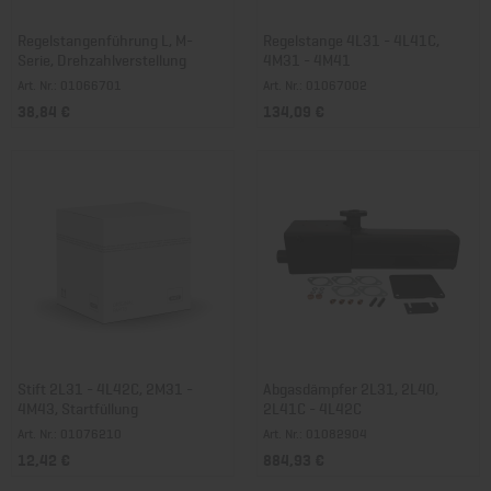
Regelstangenführung L, M-
Regelstange 4L31 - 4L41C,
Serie, Drehzahlverstellung
4M31 - 4M41
Art. Nr.: 01066701
Art. Nr.: 01067002
38,84 €
134,09 €
Stift 2L31 - 4L42C, 2M31 -
Abgasdämpfer 2L31, 2L40,
4M43, Startfüllung
2L41C - 4L42C
Art. Nr.: 01076210
Art. Nr.: 01082904
12,42 €
884,93 €