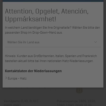
Attention, Opgelet, Atención,
Uppmärksamhet!
Federkapsel 1D30 - 1D81C,
Ölüberdruckventil 1D30 - 1D90,
In welchem Land benötigen Sie ihre Originalteile? Wählen Sie bitte den
1D90, 1D90E, 1D90V
1D90E, 1D90V
passenden Shop im Drop-Down-Menü aus.
Art. Nr.: 01242401
Art. Nr.: 01321100
73,97 €
28,13 €
Wählen Sie ihr Land aus
Hinweis: Kunden aus Großbritannien, Italien, Spanien und Frankreich
bestellen aktuell bitte bei ihren nationalen Hatz-Niederlassungen.
Kontaktdaten der Niederlassungen
Europe - Hatz
Ventilplatte 2L40, 2L41C -
Pulsatorpumpe 1B20, 1B30,
4M40, 4M41
1D60, 1D80, 2G40, 2L30