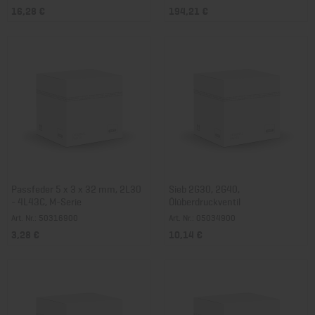
16,28 €
194,21 €
Passfeder 5 x 3 x 32 mm, 2L30
Sieb 2G30, 2G40,
- 4L43C, M-Serie
Ölüberdruckventil
Art. Nr.: 50316900
Art. Nr.: 05034900
3,28 €
10,14 €