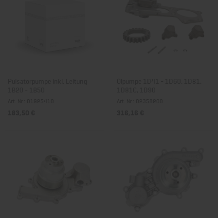
Pulsatorpumpe inkl. Leitung
Ölpumpe 1D41 - 1D60, 1D81,
1B20 - 1B50
1D81C, 1D90
Art. Nr.: 01925410
Art. Nr.: 02358200
183,50 €
316,16 €