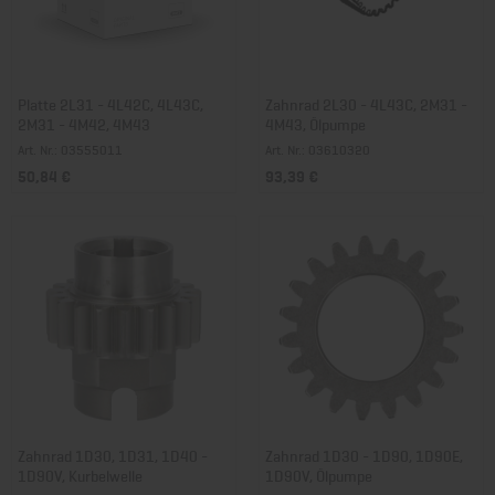
Platte 2L31 - 4L42C, 4L43C,
Zahnrad 2L30 - 4L43C, 2M31 -
2M31 - 4M42, 4M43
4M43, Ölpumpe
Art. Nr.: 03555011
Art. Nr.: 03610320
50,84 €
93,39 €
Zahnrad 1D30, 1D31, 1D40 -
Zahnrad 1D30 - 1D90, 1D90E,
1D90V, Kurbelwelle
1D90V, Ölpumpe