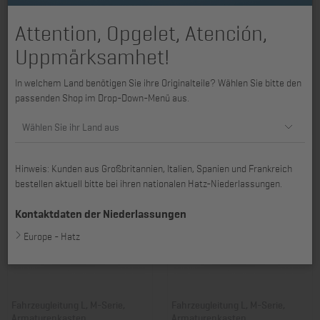
Attention, Opgelet, Atención,
Uppmärksamhet!
Fahrzeugleitung 2L30 - 4L41C,
Kabelbaum 2G30, 2G40
In welchem Land benötigen Sie ihre Originalteile? Wählen Sie bitte den
Öldruckschalter
passenden Shop im Drop-Down-Menü aus.
Art. Nr.: 01100201
Art. Nr.: 01142120
26,13 €
87,25 €
Wählen Sie ihr Land aus
Hinweis: Kunden aus Großbritannien, Italien, Spanien und Frankreich
bestellen aktuell bitte bei ihren nationalen Hatz-Niederlassungen.
Kontaktdaten der Niederlassungen
Europe - Hatz
Fahrzeugleitung L, M-Serie,
Fahrzeugleitung L, M-Serie,
Armaturenkasten
Armaturenkasten