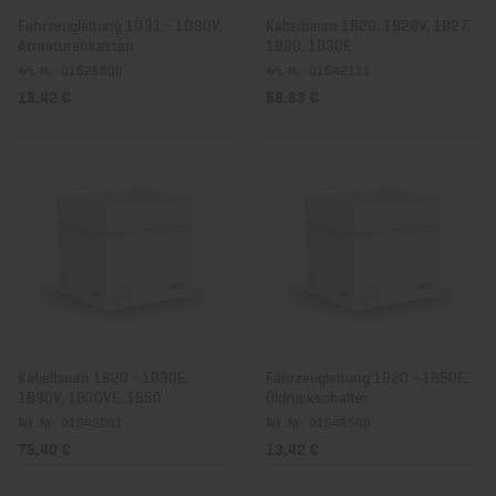
Fahrzeugleitung 1D31 - 1D90V,
Kabelbaum 1B20, 1B20V, 1B27,
Armaturenkasten
1B30, 1B30E
Art. Nr.: 01526800
Art. Nr.: 01542111
13,42 €
58,83 €
Kabelbaum 1B20 - 1B30E,
Fahrzeugleitung 1B20 - 1B50E,
1B30V, 1B30VE, 1B50
Öldruckschalter
Art. Nr.: 01542201
Art. Nr.: 01546500
75,40 €
13,42 €