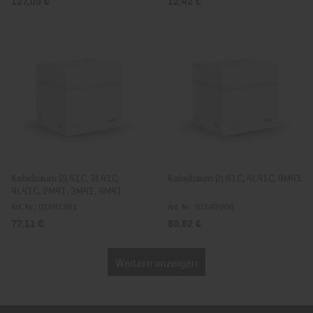
127,09 €
12,42 €
Kabelbaum 2L41C, 3L41C,
Kabelbaum 2L41C, 4L41C, 4M41
4L41C, 2M41, 3M41, 4M41
Art. Nr.: 01641901
Art. Nr.: 01642200
77,11 €
80,82 €
Weitere anzeigen