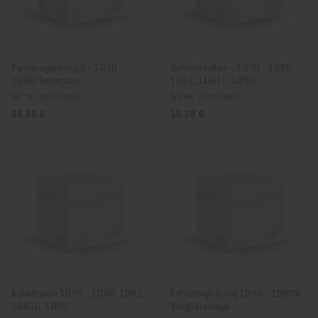
Fahrzeugleitung B+ 1D30 -
Batteriekabel -, 1D30 - 1D80,
1D90, Generator
1D81, 1D81C, 1D90
Art. Nr.: 01430800
Art. Nr.: 01430900
26,85 €
16,28 €
Kabelbaum 1D41 - 1D80, 1D81,
Fahrzeugleitung 1D40 - 1D90V,
1D81C, 1D90
Vorglühanlage