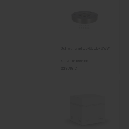
Schwungrad 1B40, 1B40V/W
Art. Nr.: 01899100
229,48 €