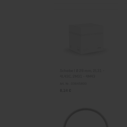
Scheibe I Ø 29 mm, 2L31 -
4L43C, 2M31 - 4M43
Art. Nr.: 03645800
8,14 €