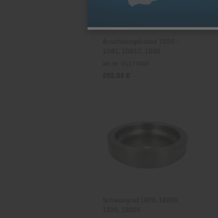
Anschlussgehäuse 1D50 -
1D81, 1D81C, 1D90
Art. Nr.: 01177402
292,03 €
Schwungrad 1B20, 1B20V,
1B30, 1B30V