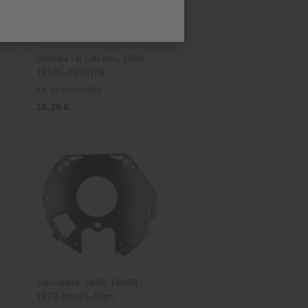
Preis absteigend
Scheibe I Ø 130 mm, 1B40 -
1B50E, 1B50V/W
Art. Nr.: 01390800
16,28 €
Trennblech 1B20, 1B20R -
1B27, ohne E-Start