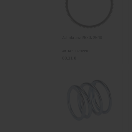
Zahnkranz 2G30, 2G40
Art. Nr.: 03792201
80,11 €