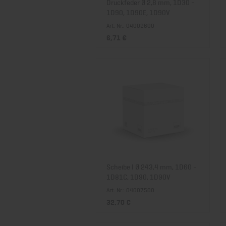
Druckfeder Ø 2,8 mm, 1D30 -
1D90, 1D90E, 1D90V
Art. Nr.: 04002600
6,71 €
Scheibe I Ø 243,4 mm, 1D60 -
1D81C, 1D90, 1D90V
Art. Nr.: 04007500
32,70 €