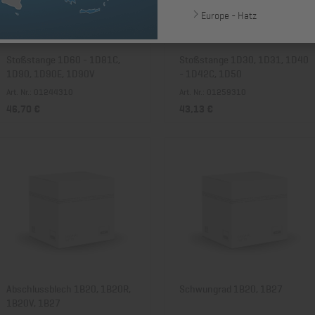
Europe - Hatz
Stoßstange 1D60 - 1D81C,
Stoßstange 1D30, 1D31, 1D40
1D90, 1D90E, 1D90V
- 1D42C, 1D50
Art. Nr.: 01244310
Art. Nr.: 01259310
46,70 €
43,13 €
Abschlussblech 1B20, 1B20R,
Schwungrad 1B20, 1B27
1B20V, 1B27