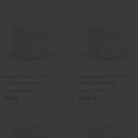
Buchse 2L30, 2L31, 2L41C -
Schwungrad 2L31 - 4L42C,
4L41C, Schwungrad
4L43C, 2M31 - 4M43
Art. Nr.: 03664100
Art. Nr.: 03733703
12,42 €
580,91 €