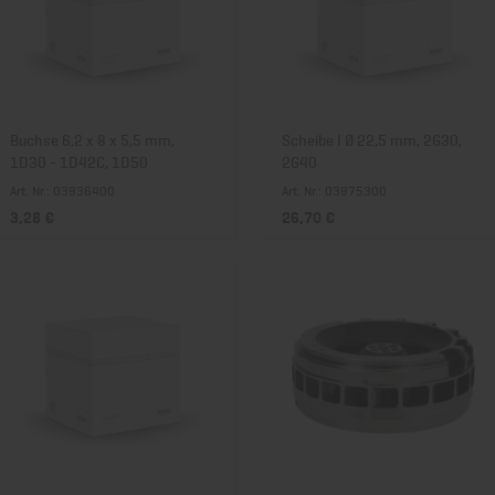
Buchse 6,2 x 8 x 5,5 mm,
Scheibe I Ø 22,5 mm, 2G30,
1D30 - 1D42C, 1D50
2G40
Art. Nr.: 03936400
Art. Nr.: 03975300
3,28 €
26,70 €