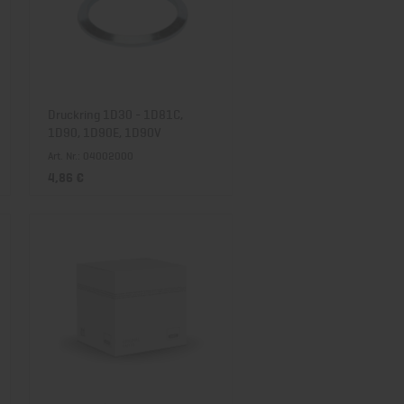
Druckring 1D30 - 1D81C,
1D90, 1D90E, 1D90V
Art. Nr.: 04002000
4,86 €