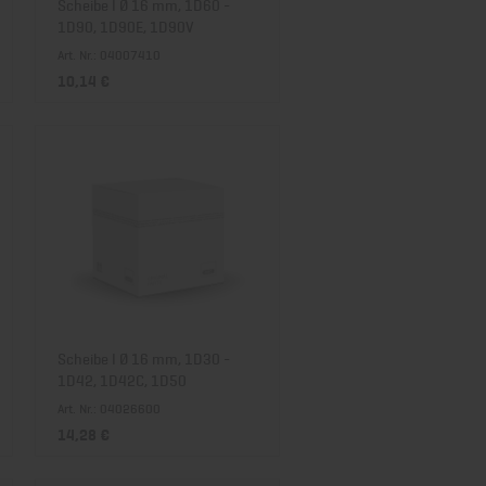
Scheibe I Ø 16 mm, 1D60 -
1D90, 1D90E, 1D90V
Art. Nr.: 04007410
10,14 €
Scheibe I Ø 16 mm, 1D30 -
1D42, 1D42C, 1D50
Art. Nr.: 04026600
14,28 €