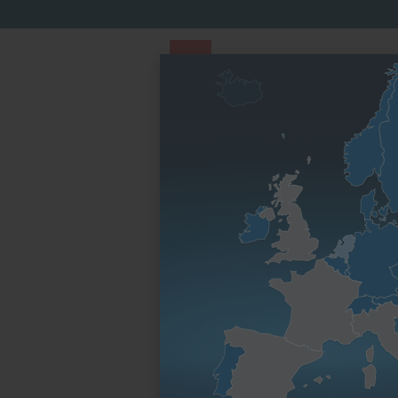
PARTS STORE
Parts Finder
Nach Motorenfa
Startseite
Ersatzteile & Wartungsteile
Kurbelg
Schwungrad
Motorenfamilie
Motoren-Typ