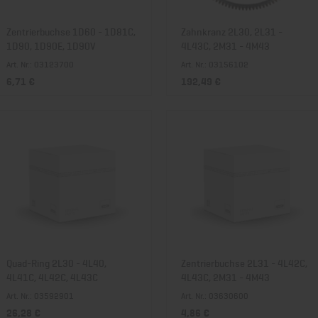
Zentrierbuchse 1D60 - 1D81C,
Zahnkranz 2L30, 2L31 -
1D90, 1D90E, 1D90V
4L43C, 2M31 - 4M43
Art. Nr.: 03123700
Art. Nr.: 03156102
6,71 €
192,49 €
Quad-Ring 2L30 - 4L40,
Zentrierbuchse 2L31 - 4L42C,
4L41C, 4L42C, 4L43C
4L43C, 2M31 - 4M43
Art. Nr.: 03592901
Art. Nr.: 03630600
26,28 €
4,86 €