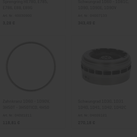
Sprengring HE780, E785,
Schwungrad 1D60 - 1D81C,
E786, E88, E89G
1D90, 1D90E, 1D90V
Art. Nr.: 40030900
Art. Nr.: 04007133
3,28 €
343,49 €
Zahnkranz 1D60 - 1D90V,
Schwungrad 1D30, 1D31
3H50T - 3H50TICD, 4H50
1D40, 1D41, 1D42, 1D42C
Art. Nr.: 04021211
Art. Nr.: 04026121
118,81 €
270,18 €