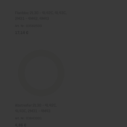
Flanbloc 2L30 - 4L42C, 4L43C,
2M31 - 4M42, 4M43
Art. Nr.: 03562500
17,14 €
Abstreifer 2L30 - 4L42C,
4L43C, 2M31 - 4M43
Art. Nr.: 03643001
4,86 €