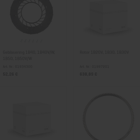
Gebläsering 1B40, 1B40V/W,
Rotor 1B20V, 1B30, 1B30V
1B50, 1B50V/W
Art. Nr.: 01934300
Art. Nr.: 01997201
52,26 €
638,89 €