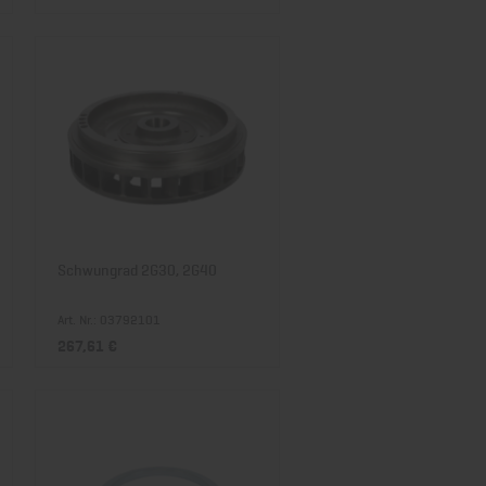
Schwungrad 2G30, 2G40
Art. Nr.: 03792101
267,61 €