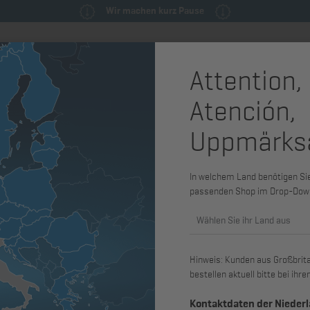
Wir machen kurz Pause
Attention,
milie
Ersatzteile & Wartungsteile
Service
Maschinen & Syst
Atención,
ehäuse
Schwungrad
Uppmärks
In welchem Land benötigen Sie 
Abgasnorm
passenden Shop im Drop-Dow
Wählen Sie ihr Land aus
Hinweis: Kunden aus Großbritan
bestellen aktuell bitte bei ih
Kontaktdaten der Nieder