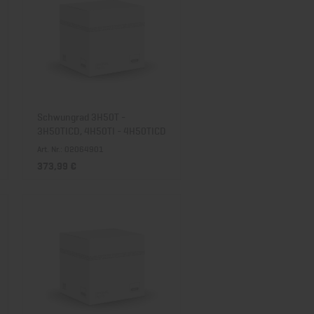
Schwungrad 3H50T -
3H50TICD, 4H50TI - 4H50TICD
Art. Nr.: 02064901
373,99 €