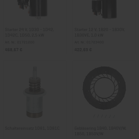
Starter 24 V, 1D30 - 1D42,
Starter 12 V, 1B20 - 1B30V,
1D42C, 1D50, 2,5 kW
1B30VE, 1,0 kW
Art. Nr.: 01721200
Art. Nr.: 01723400
468,67 €
422,69 €
Schaltereinsatz 1D81, 1D81C
Gebläsering 1B40, 1B40V/W,
1B50, 1B50V/W