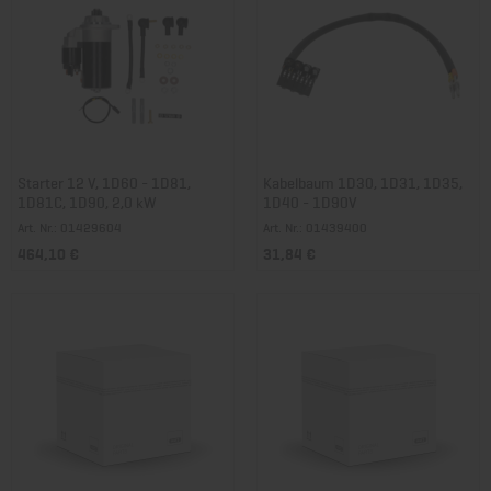
Starter 12 V, 1D60 - 1D81,
Kabelbaum 1D30, 1D31, 1D35,
1D81C, 1D90, 2,0 kW
1D40 - 1D90V
Art. Nr.: 01429604
Art. Nr.: 01439400
464,10 €
31,84 €