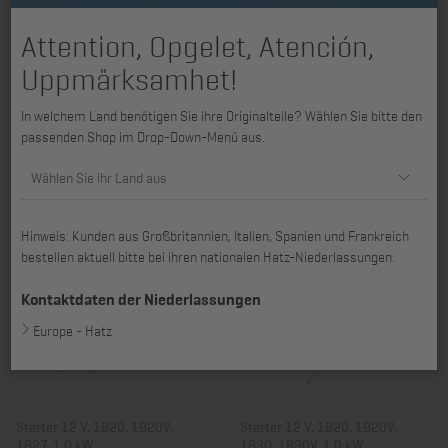
Attention, Opgelet, Atención,
Uppmärksamhet!
Starter 12 V, 1D60, 1D80, 1D81,
Starter 12 V, 1D31 - 1D42,
In welchem Land benötigen Sie ihre Originalteile? Wählen Sie bitte den
1D90, 2,0 kW
1D50, 2,0 kW
passenden Shop im Drop-Down-Menü aus.
Art. Nr.: 01253304
Art. Nr.: 01291603
460,82 €
460,82 €
Wählen Sie ihr Land aus
Hinweis: Kunden aus Großbritannien, Italien, Spanien und Frankreich
bestellen aktuell bitte bei ihren nationalen Hatz-Niederlassungen.
Kontaktdaten der Niederlassungen
Europe - Hatz
Starter 12 V, 1B20, 1B20V,
Starter 12 V, 1B20, 1B20V,
1B27, 1,0 kW
1B30, 1B30V, 1,0 kW