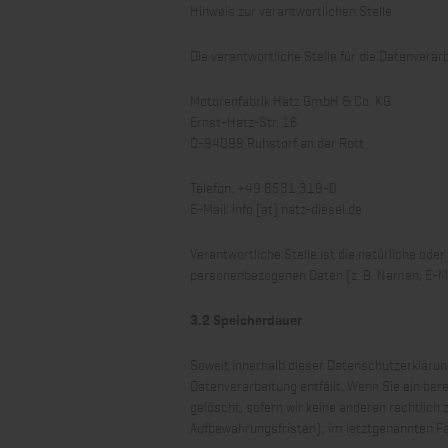
Hinweis zur verantwortlichen Stelle
Die verantwortliche Stelle für die Datenverar
Motorenfabrik Hatz GmbH & Co. KG
Ernst-Hatz-Str. 16
D-94099 Ruhstorf an der Rott
Telefon: +49 8531 319-0
E-Mail: info [at] hatz-diesel.de
Verantwortliche Stelle ist die natürliche ode
personenbezogenen Daten (z. B. Namen, E-Mai
3.2 Speicherdauer
Soweit innerhalb dieser Datenschutzerklärun
Datenverarbeitung entfällt. Wenn Sie ein be
gelöscht, sofern wir keine anderen rechtlich
Aufbewahrungsfristen); im letztgenannten Fal