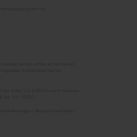
annten Analyseprogrammen.
ite erfasst werden, werden auf den Servern
ertragsdaten, Kontaktdaten, Namen,
Art. 6 Abs. 1 lit. b DSGVO) und im Interesse
 Abs. 1 lit. f DSGVO).
d unsere Weisungen in Bezug auf diese Daten