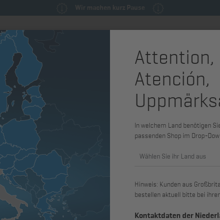
Wir machen kurz Pause
Attention,
milie
Ersatzteile & Wartungsteile
Service
Maschinen & Syst
Atención,
Uppmärks
In welchem Land benötigen Sie 
passenden Shop im Drop-Dow
Wählen Sie ihr Land aus
CDN
)
ionen
Hinweis: Kunden aus Großbritan
bestellen aktuell bitte bei ih
Kontaktdaten der Nieder