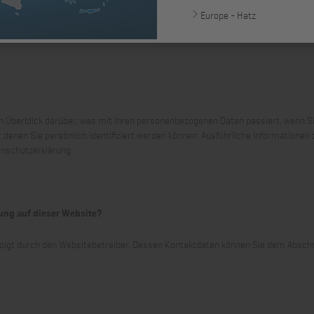
Europe - Hatz
n Überblick darüber, was mit Ihren personenbezogenen Daten passiert, wenn S
t denen Sie persönlich identifiziert werden können. Ausführliche Informatio
enschutzerklärung.
sung auf dieser Website?
folgt durch den Websitebetreiber. Dessen Kontaktdaten können Sie dem Abschnit