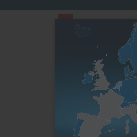
PARTS STORE
Parts Finder
Nach Motorenfa
Startseite
Datenschutz
Datenschutz
(Stand: 07.01.2026)
Datenschutz auf einen Blick
Hosting und Content Delivery Networks (
Allgemeine Hinweise und Pflichtinformat
Datenerfassung auf dieser Website
Analyse-Tools und Werbung
Newsletter
Plugins und Tools