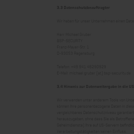
3.3 Datenschutz­beauftragter
Wir haben für unser Unternehmen einen Date
Herr Michael Gruber
BSP-SECURITY
Franz-Mayer-Str. 1
D-93053 Regensburg
Telefon: +49 941 46290929
E-Mail: michael.gruber [at] bsp-security.de
3.4 Hinweis zur Datenweitergabe in die US
Wir verwenden unter anderem Tools von Unter
können Ihre personenbezogene Daten in diese 
vergleichbares Datenschutzniveau garantier
herauszugeben, ohne dass Sie als Betroffene
Geheimdienste) Ihre auf US-Servern befindl
Verarbeitungstätigkeiten keinen Einfluss.