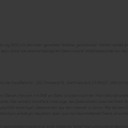
eitung (AVV) mit dem oben genannten Anbieter geschlossen. Hierbei handelt e
t, dass dieser die personenbezogenen Daten unserer Websitebesucher nur nac
 ist die Cloudflare Inc., 101 Townsend St., San Francisco, CA 94107, USA (im Fo
ntent Delivery Network mit DNS an. Dabei wird technisch der Informationstrans
leitet. Das versetzt Cloudflare in die Lage, den Datenverkehr zwischen Ihrem 
potenziell bösartigem Datenverkehr aus dem Internet zu dienen. Hierbei kann 
etnutzern einsetzen, die jedoch allein zum hier beschriebenen Zweck verwend
m berechtigten Interesse an einer möglichst fehlerfreien und sicheren Bereit