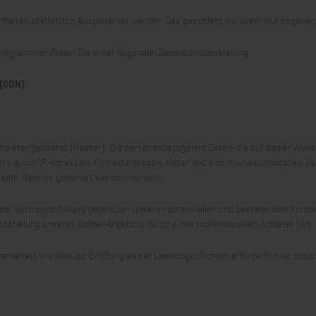
erhalten statistisch ausgewertet werden. Das geschieht vor allem mit sogen
eprogrammen finden Sie in der folgenden Datenschutzerklärung.
 (CDN)
tleister gehostet (Hoster). Die personenbezogenen Daten, die auf dieser Webs
ich v. a. um IP-Adressen, Kontaktanfragen, Meta- und Kommunikationsdaten, V
 eine Website generiert werden, handeln.
der Vertragserfüllung gegenüber unseren potenziellen und bestehenden Kunden (
eitstellung unseres Online-Angebots durch einen professionellen Anbieter (Art. 6
arbeiten, wie dies zur Erfüllung seiner Leistungspflichten erforderlich ist un