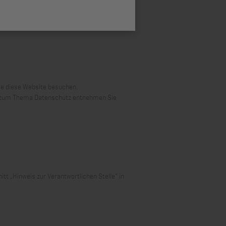
ie diese Website besuchen.
nen zum Thema Datenschutz entnehmen Sie
t „Hinweis zur Verantwortlichen Stelle“ in