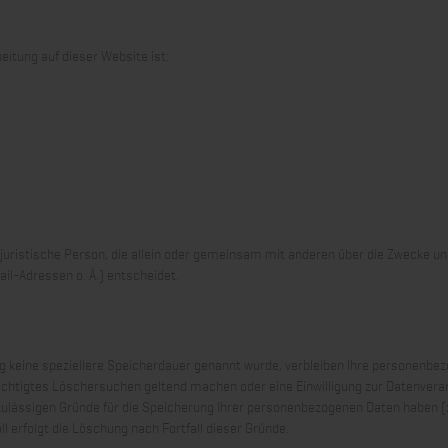
beitung auf dieser Website ist:
r juristische Person, die allein oder gemeinsam mit anderen über die Zwecke un
l-Adressen o. Ä.) entscheidet.
g keine speziellere Speicherdauer genannt wurde, verbleiben Ihre personenbezo
rechtigtes Löschersuchen geltend machen oder eine Einwilligung zur Datenvera
 zulässigen Gründe für die Speicherung Ihrer personenbezogenen Daten haben (z
l erfolgt die Löschung nach Fortfall dieser Gründe.