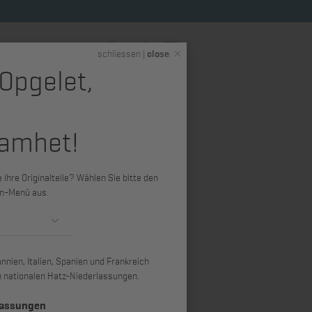
DE
schliessen |
close
 Opgelet,
eme
Hatz Shop (Merchandise)
amhet!
ihre Originalteile? Wählen Sie bitte den
n-Menü aus.
nien, Italien, Spanien und Frankreich
ren nationalen Hatz-Niederlassungen.
lassungen