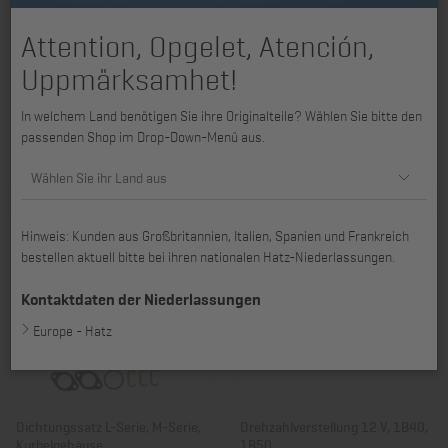
Attention, Opgelet, Atención,
Uppmärksamhet!
Dichtungssatz L-Serie, M-Serie,
Starteinrichtung 2L31 - 4L42C,
In welchem Land benötigen Sie ihre Originalteile? Wählen Sie bitte den
Kurbelgehäuse
2M31 - 4M43
passenden Shop im Drop-Down-Menü aus.
Art. Nr.: 01230903
Art. Nr.: 01586900
240,19 €
333,72 €
Wählen Sie ihr Land aus
Hinweis: Kunden aus Großbritannien, Italien, Spanien und Frankreich
bestellen aktuell bitte bei ihren nationalen Hatz-Niederlassungen.
Kontaktdaten der Niederlassungen
Europe - Hatz
Dichtungssatz L-Serie, M-Serie,
Drehzahlverstellung 12 V, 1B40,
Kurbelgehäuse
1B50