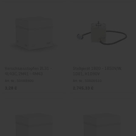
Verschlussstopfen 2L31 -
Stellgerät 1B20 - 1B50V/W,
4L43C, 2M41 - 4M43
1D81, H1D90V
Art. Nr.: 50488800
Art. Nr.: 50606510
3,28 €
2.745,33 €