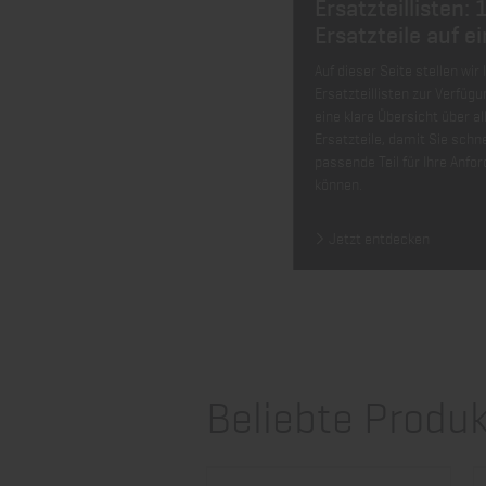
Ersatzteillisten: 1,
Ersatzteile auf e
Auf dieser Seite stellen wir
Ersatzteillisten zur Verfügu
eine klare Übersicht über a
Ersatzteile, damit Sie schn
passende Teil für Ihre Anfo
können.
Jetzt entdecken
Beliebte Produk