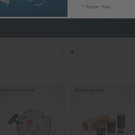
Europe - Hatz
1
2
Reversierstarter
Wartungssatz