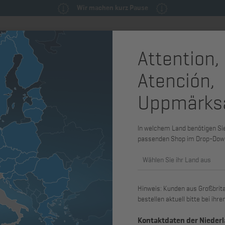
Wir machen kurz Pause
Attention,
milie
Ersatzteile & Wartungsteile
Service
Maschinen & Syst
Atención,
Uppmärks
In welchem Land benötigen Sie 
passenden Shop im Drop-Dow
Wählen Sie ihr Land aus
Hinweis: Kunden aus Großbritan
bestellen aktuell bitte bei ih
Kontaktdaten der Nieder