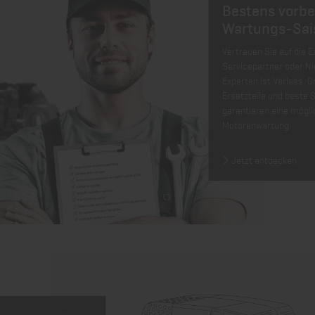
Bestens vorber
Wartungs-Sai
Vertrauen Sie auf die E
Servicepartner oder N
Experten ist Verlass. 
Ersatzteile und beste 
garantieren eine mögli
Motorenwartung.
Jetzt entdecken