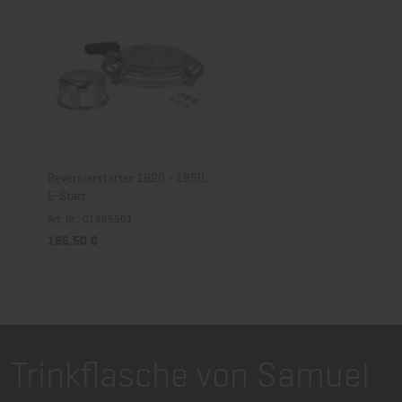
Reversierstarter 1B20 - 1B50,
Keilrippenriemen 9PJ 910
E-Start
Serie, M-Serie
Art. Nr.: 01865501
Art. Nr.: 50141501
166,50 €
38,13 €
 Trinkflasche von Samuel