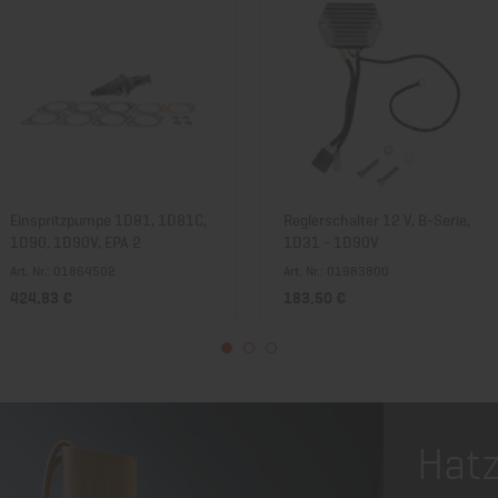
Einspritzpumpe 1D81, 1D81C,
Reglerschalter 12 V, B-Serie,
1D90, 1D90V, EPA 2
1D31 - 1D90V
Art. Nr.: 01864502
Art. Nr.: 01983800
424,83 €
183,50 €
Hatz