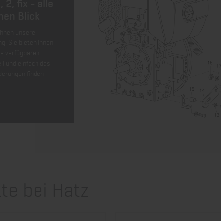
 2, fix - alle
inen Blick
 Ihnen unsere
ng. Sie bieten Ihnen
lle verfügbaren
ell und einfach das
rderungen finden
te bei Hatz