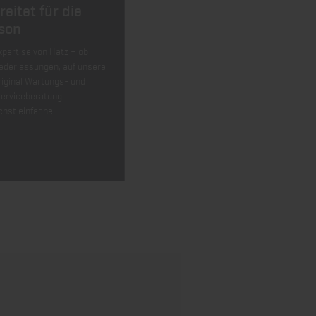
eitet für die
son
xpertise von Hatz – ob
iederlassungen, auf unsere
Original Wartungs- und
Serviceberatung
chst einfache