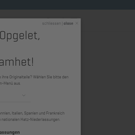
DE
schliessen |
close
 Opgelet,
eme
Hatz Shop (Merchandise)
amhet!
ihre Originalteile? Wählen Sie bitte den
n-Menü aus.
nien, Italien, Spanien und Frankreich
ren nationalen Hatz-Niederlassungen.
lassungen