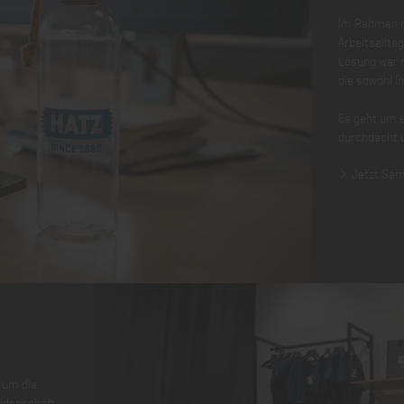
Im Rahmen me
Arbeitsallta
Lösung war n
die sowohl i
Es geht um e
durchdacht un
Jetzt Sam
d um die
eidenschaft,