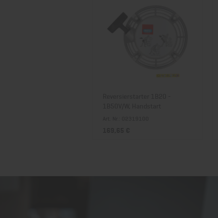
ilter 1B20 - 1B30, 1B30E,
Reversierstarter 1B20 -
V, 1B30VE
1B50V/W, Handstart
r.: 50426000
Art. Nr.: 02319100
 €
169,65 €