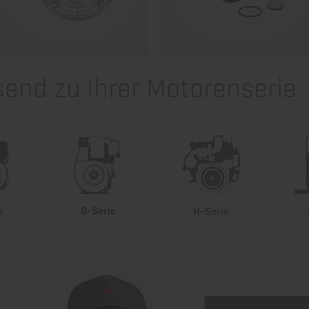
send zu Ihrer Motorenserie
e
G-Serie
H-Serie