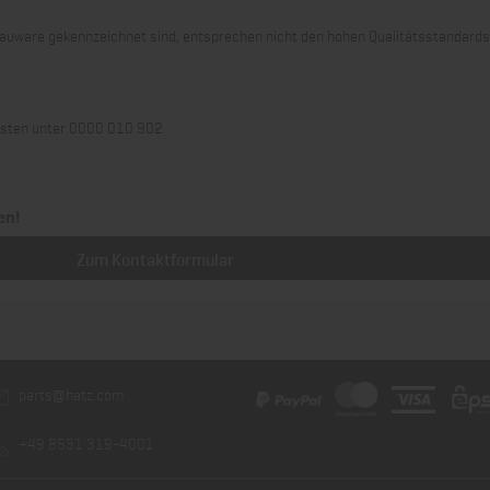
 Grauware gekennzeichnet sind, entsprechen nicht den hohen Qualitätsstandard
llisten unter 0000 010 902.
en!
Zum Kontaktformular
parts@hatz.com
+49 8531 319-4001