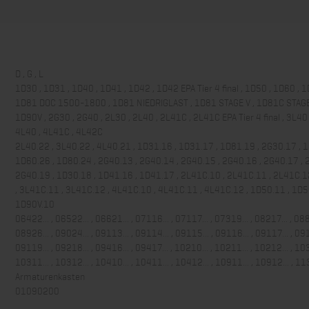
D , G , L
1D30 , 1D31 , 1D40 , 1D41 , 1D42 , 1D42 EPA Tier 4 final , 1D50 , 1D60 , 1
1D81 DOC 1500-1800 , 1D81 NIEDRIGLAST , 1D81 STAGE V , 1D81C STAGE 
1D90V , 2G30 , 2G40 , 2L30 , 2L40 , 2L41C , 2L41C EPA Tier 4 final , 3L40
4L40 , 4L41C , 4L42C
2L40.22 , 3L40.22 , 4L40.21 , 1D31.16 , 1D31.17 , 1D81.19 , 2G30.17 , 1
1D60.26 , 1D80.24 , 2G40.13 , 2G40.14 , 2G40.15 , 2G40.16 , 2G40.17 , 
2G40.19 , 1D30.18 , 1D41.16 , 1D41.17 , 2L41C.10 , 2L41C.11 , 2L41C.1
, 3L41C.11 , 3L41C.12 , 4L41C.10 , 4L41C.11 , 4L41C.12 , 1D50.11 , 1D5
1D90V.10
06422... , 06522... , 06621... , 07116... , 07117... , 07319... , 08217... , 088
08926... , 09024... , 09113... , 09114... , 09115... , 09116... , 09117... , 091
09119... , 09218... , 09416... , 09417... , 10210... , 10211... , 10212... , 103
10311... , 10312... , 10410... , 10411... , 10412... , 10911... , 10912... , 11
Armaturenkasten
01090200