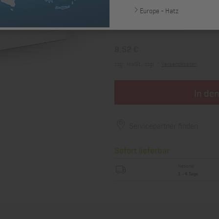
Europe - Hatz
8,52 €
zzgl. MwSt., zzgl. *
Versandkosten
In de
Servicepartner finden
Sofort lieferbar
National
1 - 4 Tage