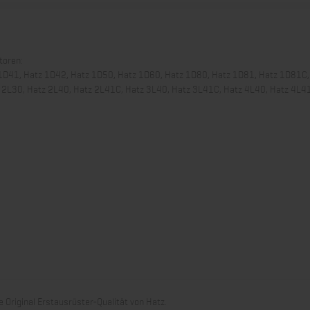
toren:
1D41, Hatz 1D42, Hatz 1D50, Hatz 1D60, Hatz 1D80, Hatz 1D81, Hatz 1D81C,
 2L30, Hatz 2L40, Hatz 2L41C, Hatz 3L40, Hatz 3L41C, Hatz 4L40, Hatz 4L4
 Original Erstausrüster-Qualität von Hatz.