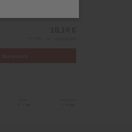
10,14 €
inkl. MwSt., zzgl. *
Versandkosten
n Warenkorb
Europa
International
1 - 7 Tage
7 - 14 Tage