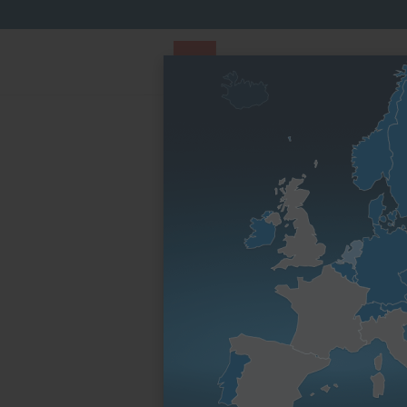
PARTS STORE
Parts Finder
Nach Motorenfa
Startseite
Nach Motorenfamilie
D-Serie
1D8