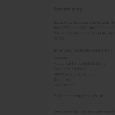
Beschreibung
Dieser Artikel ist passend für folgende Mo
Hatz 1D30, Hatz 1D31, Hatz 1D40, Hatz 
Hatz 1D90V, Hatz 2G30, Hatz 2G40, Hatz
4L42C
Informationen Produktsicherheit
Hersteller:
Motorenfabrik Hatz GmbH & Co. KG
Ernst-Hatz-Straße 16
94099 Ruhstorf an der Rott
Deutschland
www.hatz.com
E-Mail:
marketing@hatz-diesel.de
Bitte verwenden Sie ausschließlich unsere