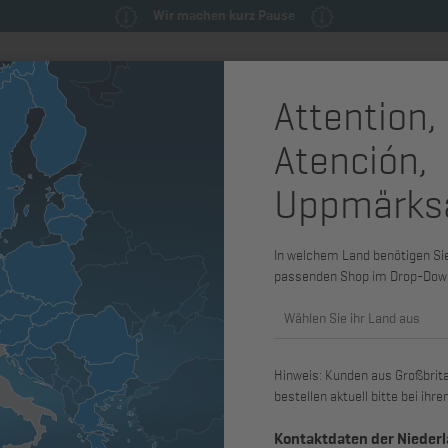
Wir machen kurz Pause
Attention,
milie
Ersatzteile & Wartungsteile
Service
Maschinen & Syst
Atención,
1C
Uppmärks
Diode D-Ser
L-Serie,
In welchem Land benötigen Sie 
passenden Shop im Drop-Dow
Armaturen
Wählen Sie ihr Land aus
Art. Nr.: 01090201
Hinweis: Kunden aus Großbritan
passend für 1D30, 1D31, 1D40, 1D4
bestellen aktuell bitte bei ih
1D90, 1D90V, 2G30, 2G40, 2L30, 2L
4L42C
Kontaktdaten der Nieder