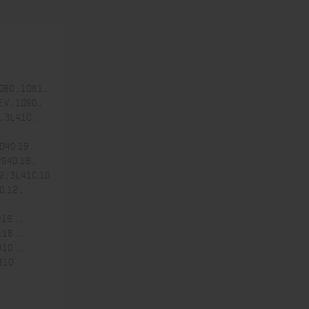
D80 , 1D81 ,
V , 1D90 ,
 , 3L41C ,
D40.19 ,
2G40.18 ,
2 , 3L41C.10
0.12 ,
19... ,
18... ,
10... ,
310...