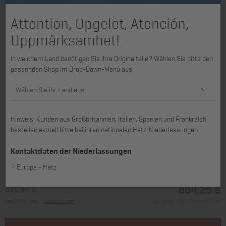
Attention, Opgelet, Atención,
Uppmärksamhet!
In welchem Land benötigen Sie ihre Originalteile? Wählen Sie bitte den
passenden Shop im Drop-Down-Menü aus.
Wählen Sie ihr Land aus
Hinweis: Kunden aus Großbritannien, Italien, Spanien und Frankreich
bestellen aktuell bitte bei ihren nationalen Hatz-Niederlassungen.
passend für 3H50TI, 3H50TIC, 4H50TI, 4H50TIC
Kontaktdaten der Niederlassungen
Europe - Hatz
804,25 €
675,84 €
zzgl. MwSt., zzgl. *
Versandkosten
inkl. MwSt., zzgl. *
Versandkosten