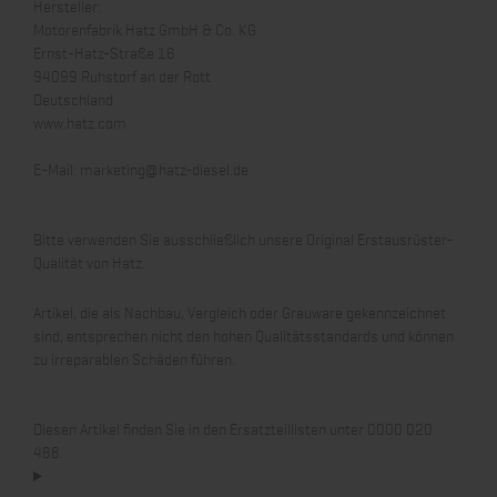
Hersteller:
Motorenfabrik Hatz GmbH & Co. KG
Ernst-Hatz-Straße 16
94099 Ruhstorf an der Rott
Deutschland
www.hatz.com
E-Mail:
marketing@hatz-diesel.de
Bitte verwenden Sie ausschließlich unsere Original Erstausrüster-
Qualität von Hatz.
Artikel, die als Nachbau, Vergleich oder Grauware gekennzeichnet
sind, entsprechen nicht den hohen Qualitätsstandards und können
zu irreparablen Schäden führen.
Diesen Artikel finden Sie in den Ersatzteillisten unter 0000 020
488.