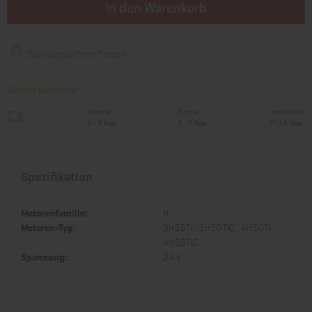
In den Warenkorb
Servicepartner finden
Sofort lieferbar
National
Europa
International
1 - 4 Tage
1 - 7 Tage
7 - 14 Tage
Spezifikation
Motorenfamilie:
H
Motoren-Typ:
3H50TI , 3H50TIC , 4H50TI ,
4H50TIC
Spannung:
24 V