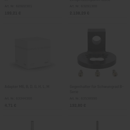
Art. Nr.: 62922301
Art. Nr.: 63291300
199,21 €
2.138,29 €
Adapter M6, B, D, G, H, L, M
Gegenhalter für Schwungrad B-
Serie
Art. Nr.: 63344300
Art. Nr.: 63538990
4,71 €
132,80 €