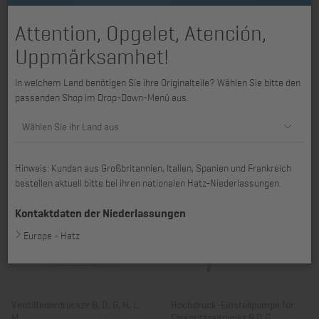
Attention, Opgelet, Atención,
Uppmärksamhet!
Service-Taschenkarte
Mehrzweck-Abzieher 1D30 -
In welchem Land benötigen Sie ihre Originalteile? Wählen Sie bitte den
historische Hatz Motoren
1D90, 1D90E, 1D90V
passenden Shop im Drop-Down-Menü aus.
Art. Nr.: 40527000
Art. Nr.: 60382391
12,85 €
201,21 €
Wählen Sie ihr Land aus
Hinweis: Kunden aus Großbritannien, Italien, Spanien und Frankreich
bestellen aktuell bitte bei ihren nationalen Hatz-Niederlassungen.
Kontaktdaten der Niederlassungen
Europe - Hatz
Ventilfederdrücker B, D, G, H, L,
Hochdruck-Einstellpumpe für
M
Einspritzzeitpunkt B,D,G