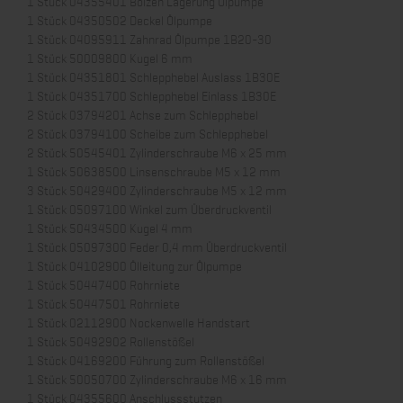
1 Stück 04355401 Bolzen Lagerung Ölpumpe
1 Stück 04350502 Deckel Ölpumpe
1 Stück 04095911 Zahnrad Ölpumpe 1B20-30
1 Stück 50009800 Kugel 6 mm
1 Stück 04351801 Schlepphebel Auslass 1B30E
1 Stück 04351700 Schlepphebel Einlass 1B30E
2 Stück 03794201 Achse zum Schlepphebel
2 Stück 03794100 Scheibe zum Schlepphebel
2 Stück 50545401 Zylinderschraube M6 x 25 mm
1 Stück 50638500 Linsenschraube M5 x 12 mm
3 Stück 50429400 Zylinderschraube M5 x 12 mm
1 Stück 05097100 Winkel zum Überdruckventil
1 Stück 50434500 Kugel 4 mm
1 Stück 05097300 Feder 0,4 mm Überdruckventil
1 Stück 04102900 Ölleitung zur Ölpumpe
1 Stück 50447400 Rohrniete
1 Stück 50447501 Rohrniete
1 Stück 02112900 Nockenwelle Handstart
1 Stück 50492902 Rollenstößel
1 Stück 04169200 Führung zum Rollenstößel
1 Stück 50050700 Zylinderschraube M6 x 16 mm
1 Stück 04355600 Anschlussstutzen