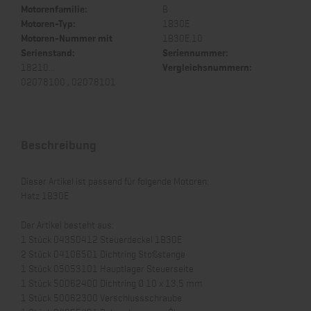
Motorenfamilie:
B
Motoren-Typ:
1B30E
Motoren-Nummer mit
1B30E.10
Serienstand:
Seriennummer:
18210...
Vergleichsnummern:
02078100 , 02078101
Beschreibung
Dieser Artikel ist passend für folgende Motoren:
Hatz 1B30E
Der Artikel besteht aus:
1 Stück 04350412 Steuerdeckel 1B30E
2 Stück 04106501 Dichtring Stoßstange
1 Stück 05053101 Hauptlager Steuerseite
1 Stück 50062400 Dichtring Ø 10 x 13,5 mm
1 Stück 50062300 Verschlussschraube