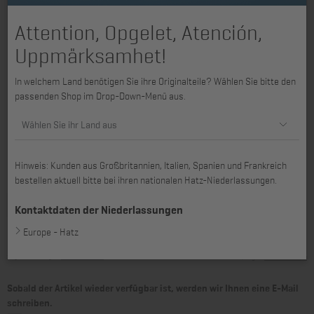
Attention, Opgelet, Atención,
Uppmärksamhet!
In welchem Land benötigen Sie ihre Originalteile? Wählen Sie bitte den
passenden Shop im Drop-Down-Menü aus.
Wählen Sie ihr Land aus
Hinweis: Kunden aus Großbritannien, Italien, Spanien und Frankreich
passend für 1B30E
bestellen aktuell bitte bei ihren nationalen Hatz-Niederlassungen.
Kontaktdaten der Niederlassungen
Europe - Hatz
1.141,97 €
959,64 €
zzgl. MwSt., zzgl. *
Versandkosten
inkl. MwSt., zzgl. *
Versandkosten
Sobald der Artikel wieder verfügbar ist, werden wir Ihnen eine E-Mail
schreiben.