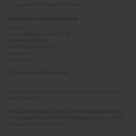
1 Stück 50497600 O-Ring I Ø 15 x 2 mm
Informationen Produktsicherheit
Hersteller:
Motorenfabrik Hatz GmbH & Co. KG
Ernst-Hatz-Straße 16
94099 Ruhstorf an der Rott
Deutschland
www.hatz.com
E-Mail:
marketing@hatz-diesel.de
Bitte verwenden Sie ausschließlich unsere Original Erstausrüster-
Qualität von Hatz.
Artikel, die als Nachbau, Vergleich oder Grauware gekennzeichnet
sind, entsprechen nicht den hohen Qualitätsstandards und können
zu irreparablen Schäden führen.