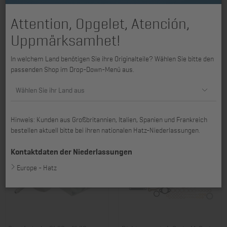
Attention, Opgelet, Atención,
Uppmärksamhet!
In welchem Land benötigen Sie ihre Originalteile? Wählen Sie bitte den
Reglerhebel 2L40 - 4L42C,
Zylinder 2L40, 3L40, 4L40,
passenden Shop im Drop-Down-Menü aus.
2M40 - 4M41, 4M42
2M40, 2M41 - 4M41
Art. Nr.: 01086202
Art. Nr.: 01105900
Wählen Sie ihr Land aus
141,66 €
227,34 €
Hinweis: Kunden aus Großbritannien, Italien, Spanien und Frankreich
bestellen aktuell bitte bei ihren nationalen Hatz-Niederlassungen.
Kontaktdaten der Niederlassungen
Europe - Hatz