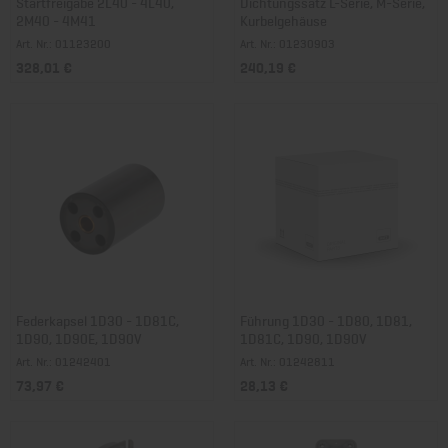
Startfreigabe 2L40 - 4L40,
Dichtungssatz L-Serie, M-Serie,
2M40 - 4M41
Kurbelgehäuse
Art. Nr.: 01123200
Art. Nr.: 01230903
328,01 €
240,19 €
Federkapsel 1D30 - 1D81C,
Führung 1D30 - 1D80, 1D81,
1D90, 1D90E, 1D90V
1D81C, 1D90, 1D90V
Art. Nr.: 01242401
Art. Nr.: 01242811
73,97 €
28,13 €