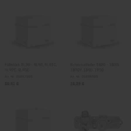
Füllstück 2L30 - 4L40, 4L41C,
Schenkelfeder 1B20 - 1B30,
4L42C, 4L43C
1B30V, 1B40, 1B50
Art. Nr.: 01687200
Art. Nr.: 01688500
50,41 €
16,28 €