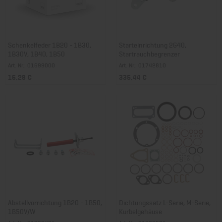
Schenkelfeder 1B20 - 1B30,
Starteinrichtung 2G40,
1B30V, 1B40, 1B50
Startrauchbegrenzer
Art. Nr.: 01699000
Art. Nr.: 01742810
16,28 €
335,44 €
Abstellvorrichtung 1B20 - 1B50,
Dichtungssatz L-Serie, M-Serie,
1B50V/W
Kurbelgehäuse