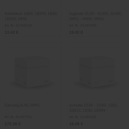
Halteblech 1B20, 1B20V, 1B30,
Zugfeder 2L30 - 4L42C, 4L43C,
1B30V, 1B40
2M41 - 4M42, 4M43
Art. Nr.: 01356100
Art. Nr.: 01393300
13,42 €
19,42 €
Führung 2L40, 2M41
Scheibe 1D30 - 1D80, 1D81,
1D81C, 1D90, 1D90V
Art. Nr.: 01407701
Art. Nr.: 01494102
172,36 €
16,28 €