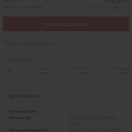
zzgl. MwSt., zzgl. *
Versandkosten
inkl. MwSt., zzgl. *
Versandkosten
In den Warenkorb
Servicepartner finden
Sofort lieferbar
National
Europa
International
1 - 4 Tage
1 - 7 Tage
7 - 14 Tage
Spezifikation
Motorenfamilie:
L
Motoren-Typ:
4L30 , 4L31 , 4L40 , 4L41C ,
4L42C
Motoren-Nummer mit
4L40.21 , 4L41C.10 , 4L41C.11