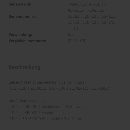
Serienstand:
, 4L41C.12 , 4L41C.13 ,
4L41C.14 , 4L42C.10
Seriennummer:
06621... , 10410... , 10411... ,
10412... , 10413... , 10414... ,
14010...
Verwendung:
Kapsel
Vergleichsnummern:
00974300
Beschreibung
Dieser Artikel ist passend für folgende Motoren:
Hatz 4L30, Hatz 4L31, Hatz 4L40, Hatz 4L41C, Hatz 4L42C
Der Artikel besteht aus:
1 Stück 00974001 Deckblech zur Seitenwand
1 Stück 03605201 Anschraubleiste
2 Stück 50134400 Halbrundniet 3 x 10 mm