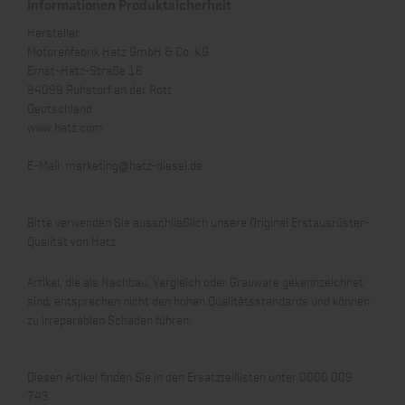
Informationen Produktsicherheit
Hersteller:
Motorenfabrik Hatz GmbH & Co. KG
Ernst-Hatz-Straße 16
94099 Ruhstorf an der Rott
Deutschland
www.hatz.com
E-Mail:
marketing@hatz-diesel.de
Bitte verwenden Sie ausschließlich unsere Original Erstausrüster-
Qualität von Hatz.
Artikel, die als Nachbau, Vergleich oder Grauware gekennzeichnet
sind, entsprechen nicht den hohen Qualitätsstandards und können
zu irreparablen Schäden führen.
Diesen Artikel finden Sie in den Ersatzteillisten unter 0000 009
743.