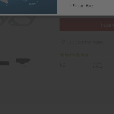
560,40 €
Europe - Hatz
zzgl. MwSt., zzgl. *
Versandkosten
In de
Servicepartner finden
Sofort lieferbar
National
1 - 4 Tage