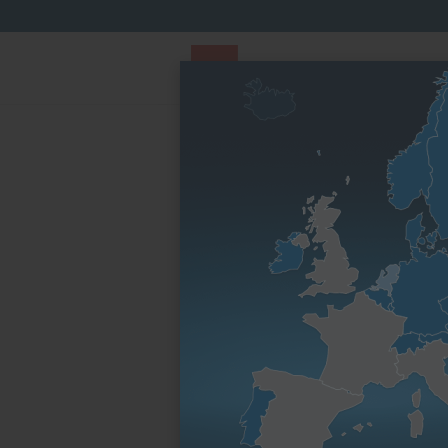
PARTS STORE
Parts Finder
Nach Motorenfa
Startseite
Suchergebnis für "Hatz 01083101"