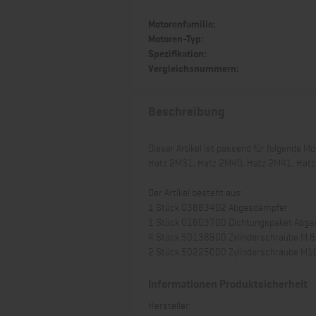
Motorenfamilie:
Motoren-Typ:
Spezifikation:
Vergleichsnummern:
Beschreibung
Dieser Artikel ist passend für folgende Mo
Hatz 2M31, Hatz 2M40, Hatz 2M41, Hat
Der Artikel besteht aus:
1 Stück 03883402 Abgasdämpfer
1 Stück 01603700 Dichtungspaket Abg
4 Stück 50138900 Zylinderschraube M 
2 Stück 50225000 Zylinderschraube M1
Informationen Produktsicherheit
Hersteller: