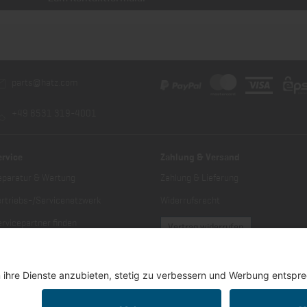
parts@hatz.com
+49 8531 319-4001
ervice
Zahlung & Versand
eparatur & Wartung
Zahlung & Lieferung
ertriebs-/Servicenetzwerk
Widerrufsrecht
rvicepartner finden
Vertrag widerrufen