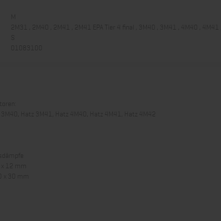
M
2M31 , 2M40 , 2M41 , 2M41 EPA Tier 4 final , 3M40 , 3M41 , 4M40 , 4M41
S
01083100
toren:
z 3M40, Hatz 3M41, Hatz 4M40, Hatz 4M41, Hatz 4M42
asdämpfe
8 x 12 mm
0 x 30 mm