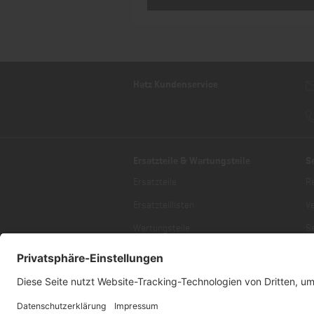
Hatz Kundenservice
Ersatzteile & Wartungsteile
S
Ersatzteile
R
Ersatzteillisten
V
Wartungsteile
Se