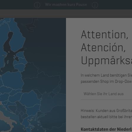
Wir machen kurz Pause
Attention,
milie
Ersatzteile & Wartungsteile
Service
Maschinen & Syst
Atención,
Uppmärks
Abgasdämp
2M40 - 4M
In welchem Land benötigen Sie 
passenden Shop im Drop-Dow
Art. Nr.: 01083101
Wählen Sie ihr Land aus
passend für 2M31, 2M40, 2M41, 3M
Hinweis: Kunden aus Großbritan
bestellen aktuell bitte bei ih
Kontaktdaten der Nieder