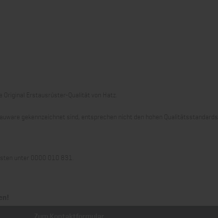
 Original Erstausrüster-Qualität von Hatz.
 Grauware gekennzeichnet sind, entsprechen nicht den hohen Qualitätsstandard
llisten unter 0000 010 831.
en!
Zum Kontaktformular