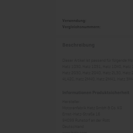
Verwendung:
Vergleichsnummern:
Beschreibung
Dieser Artikel ist passend für folgende Mo
Hatz 1D30, Hatz 1D31, Hatz 1D40, Hatz 
Hatz 2G30, Hatz 2G40, Hatz 2L30, Hatz 
4L42C, Hatz 2M40, Hatz 2M41, Hatz 3M
Informationen Produktsicherheit
Hersteller:
Motorenfabrik Hatz GmbH & Co. KG
Ernst-Hatz-Straße 16
94099 Ruhstorf an der Rott
Deutschland
www.hatz.com