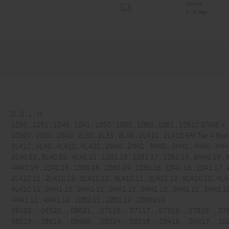
National
1 - 4 Tage
D , G , L , M
1D30 , 1D31 , 1D40 , 1D41 , 1D50 , 1D60 , 1D80 , 1D81 , 1D81C STAGE V ,
1D90V , 2G30 , 2G40 , 2L30 , 2L31 , 2L40 , 2L41C , 2L41C EPA Tier 4 final 
3L41C , 4L40 , 4L41C , 4L42C , 2M40 , 2M41 , 3M40 , 3M41 , 4M40 , 4M
2L40.22 , 3L40.22 , 4L40.21 , 1D31.16 , 1D31.17 , 1D81.19 , 2M40.19 , 
4M40.19 , 1D40.19 , 1D60.26 , 1D80.24 , 1D30.18 , 1D41.16 , 1D41.17 , 
2L41C.11 , 2L41C.12 , 3L41C.10 , 3L41C.11 , 3L41C.12 , 4L41C.10 , 4L4
4L41C.12 , 2M41.10 , 2M41.11 , 2M41.12 , 3M41.10 , 3M41.11 , 3M41.12
4M41.11 , 4M41.12 , 1D50.11 , 1D50.12 , 1D90V.10
06422... , 06522... , 06621... , 07116... , 07117... , 07319... , 07819... , 079
08019... , 08819... , 08926... , 09024... , 09218... , 09416... , 09417... , 102