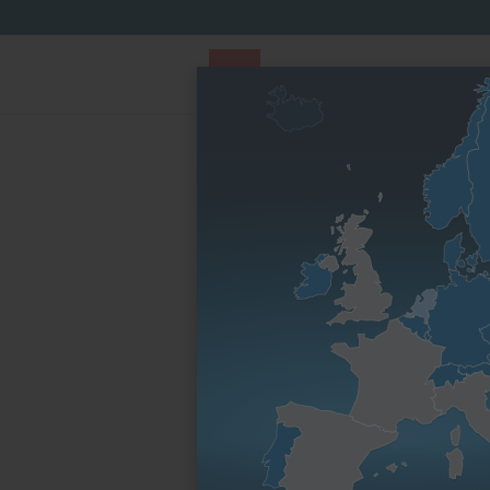
PARTS STORE
Parts Finder
Nach Motorenfa
Startseite
Nach Motorenfamilie
D-Serie
1D9