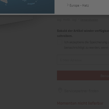
Europe - Hatz
19,32 €
zzgl. MwSt., zzgl. *
Versandkosten
Sobald der Artikel wieder verfügbar
schreiben.
Ich akzeptiere die Speicherun
benachrichtigt zu werden, wenn d
Bena
Servicepartner finden
Momentan nicht lieferbar