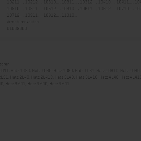
10211... , 10212... , 10310... , 10311... , 10312... , 10410... , 10411... , 104
10510... , 10511... , 10512... , 10610... , 10611... , 10612... , 10710... , 107
10712... , 10911... , 10912... , 11310...
Armaturenkasten
01089800
toren:
1D41, Hatz 1D50, Hatz 1D60, Hatz 1D80, Hatz 1D81, Hatz 1D81C, Hatz 1D90,
2L31, Hatz 2L40, Hatz 2L41C, Hatz 3L40, Hatz 3L41C, Hatz 4L40, Hatz 4L41C
40, Hatz 3M41, Hatz 4M40, Hatz 4M41