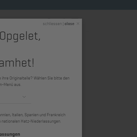
DE
schliessen |
close
 Opgelet,
eme
Hatz Shop (Merchandise)
amhet!
 L, M-Serie,
kasten
ihre Originalteile? Wählen Sie bitte den
n-Menü aus.
1, 1D50, 1D60, 1D80, 1D81, 1D81C, 1D90,
40, 2L41C, 3L40, 3L41C, 4L40, 4L41C,
nien, Italien, Spanien und Frankreich
4M40, 4M41
ren nationalen Hatz-Niederlassungen.
lassungen