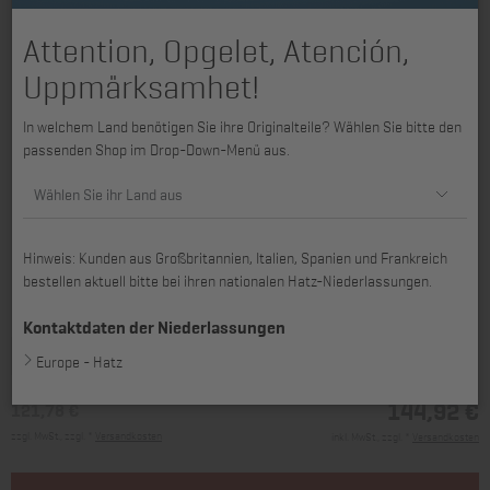
Attention, Opgelet, Atención,
Uppmärksamhet!
In welchem Land benötigen Sie ihre Originalteile? Wählen Sie bitte den
passenden Shop im Drop-Down-Menü aus.
Wählen Sie ihr Land aus
Hinweis: Kunden aus Großbritannien, Italien, Spanien und Frankreich
bestellen aktuell bitte bei ihren nationalen Hatz-Niederlassungen.
passend für 1D42, 1D81, 1D81C, 2G30, 2G40
Kontaktdaten der Niederlassungen
Europe - Hatz
144,92 €
121,78 €
zzgl. MwSt., zzgl. *
Versandkosten
inkl. MwSt., zzgl. *
Versandkosten