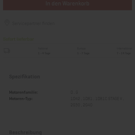
In den Warenkorb
Servicepartner finden
Sofort lieferbar
National
Europa
International
1 - 4 Tage
1 - 7 Tage
7 - 14 Tage
Spezifikation
Motorenfamilie:
D , G
Motoren-Typ:
1D42 , 1D81 , 1D81C STAGE V ,
2G30 , 2G40
Beschreibung