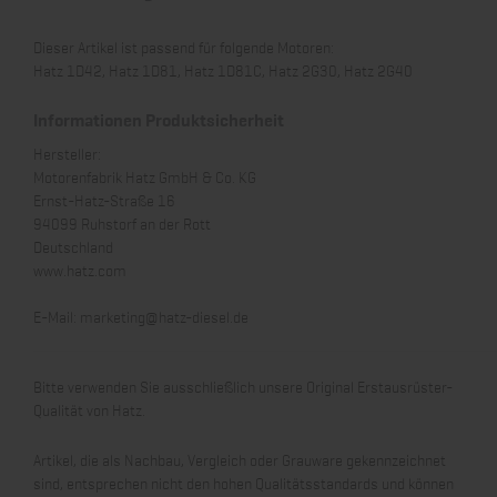
Dieser Artikel ist passend für folgende Motoren:
Hatz 1D42, Hatz 1D81, Hatz 1D81C, Hatz 2G30, Hatz 2G40
Informationen Produktsicherheit
Hersteller:
Motorenfabrik Hatz GmbH & Co. KG
Ernst-Hatz-Straße 16
94099 Ruhstorf an der Rott
Deutschland
www.hatz.com
E-Mail:
marketing@hatz-diesel.de
Bitte verwenden Sie ausschließlich unsere Original Erstausrüster-
Qualität von Hatz.
Artikel, die als Nachbau, Vergleich oder Grauware gekennzeichnet
sind, entsprechen nicht den hohen Qualitätsstandards und können