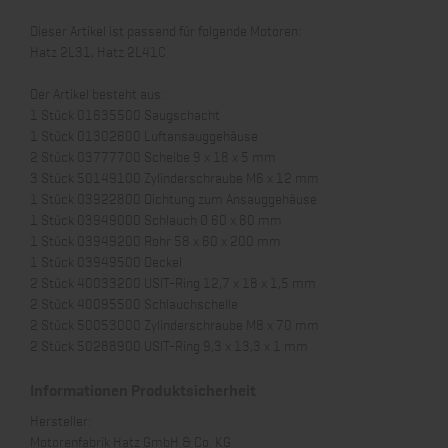
Dieser Artikel ist passend für folgende Motoren:
Hatz 2L31, Hatz 2L41C
Der Artikel besteht aus:
1 Stück 01635500 Saugschacht
1 Stück 01302600 Luftansauggehäuse
2 Stück 03777700 Scheibe 9 x 18 x 5 mm
3 Stück 50149100 Zylinderschraube M6 x 12 mm
1 Stück 03922800 Dichtung zum Ansauggehäuse
1 Stück 03949000 Schlauch Ø 60 x 80 mm
1 Stück 03949200 Rohr 58 x 60 x 200 mm
1 Stück 03949500 Deckel
2 Stück 40033200 USIT-Ring 12,7 x 18 x 1,5 mm
2 Stück 40095500 Schlauchschelle
2 Stück 50053000 Zylinderschraube M8 x 70 mm
2 Stück 50288900 USIT-Ring 9,3 x 13,3 x 1 mm
Informationen Produktsicherheit
Hersteller:
Motorenfabrik Hatz GmbH & Co. KG