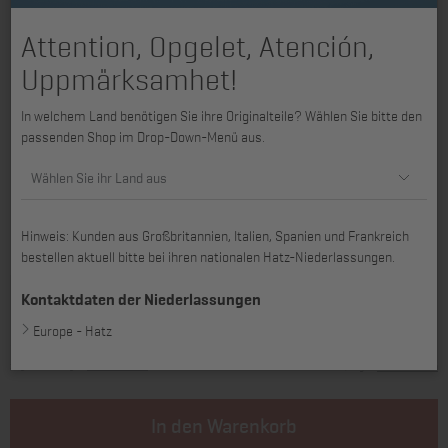
Attention, Opgelet, Atención,
Uppmärksamhet!
In welchem Land benötigen Sie ihre Originalteile? Wählen Sie bitte den
passenden Shop im Drop-Down-Menü aus.
Wählen Sie ihr Land aus
Hinweis: Kunden aus Großbritannien, Italien, Spanien und Frankreich
passend für 2L31, 2L41C
bestellen aktuell bitte bei ihren nationalen Hatz-Niederlassungen.
Kontaktdaten der Niederlassungen
Europe - Hatz
677,87 €
569,64 €
zzgl. MwSt., zzgl. *
Versandkosten
inkl. MwSt., zzgl. *
Versandkosten
In den Warenkorb