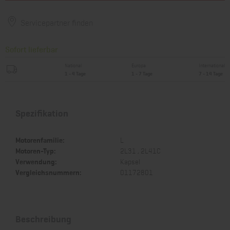
Servicepartner finden
Sofort lieferbar
National
Europa
International
1 - 4 Tage
1 - 7 Tage
7 - 14 Tage
Spezifikation
Motorenfamilie:
L
Motoren-Typ:
2L31 , 2L41C
Verwendung:
Kapsel
Vergleichsnummern:
01172801
Beschreibung