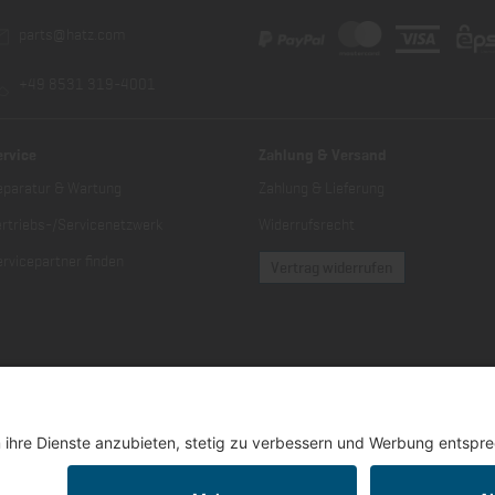
parts@hatz.com
+49 8531 319-4001
ervice
Zahlung & Versand
eparatur & Wartung
Zahlung & Lieferung
ertriebs-/Servicenetzwerk
Widerrufsrecht
rvicepartner finden
Vertrag widerrufen
er Mehrwertsteuer zuzüglich Versandkosten und gegebenenfalls Nachnahmegebüh