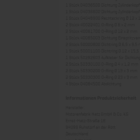
1 Stück 04036500 Dichtung Zylinderkop
1 Stück 04036600 Dichtung Zylinderkop
1 Stück 04048900 Rechteckring Ø 12 x 
2 Stück 40022401 O-Ring Ø 8 x 2 mm
2 Stück 40081700 O-Ring Ø 12 x 2 mm
1 Stück 40085003 Dichtung Einspritzvent
2 Stück 50000800 Dichtring Ø 6,5 x 9,
1 Stück 50001100 Dichtring Ø 12 x 15,
1 Stück 50282603 Aufkleber für Dichtun
2 Stück 50330100 O-Ring Ø 4 x 1,2 mm
2 Stück 50330200 O-Ring Ø 19 x 3 mm
2 Stück 50330300 O-Ring Ø 23 x 3 mm
4 Stück 04084500 Abdichtung
Informationen Produktsicherheit
Hersteller:
Motorenfabrik Hatz GmbH & Co. KG
Ernst-Hatz-Straße 16
94099 Ruhstorf an der Rott
Deutschland
www.hatz.com