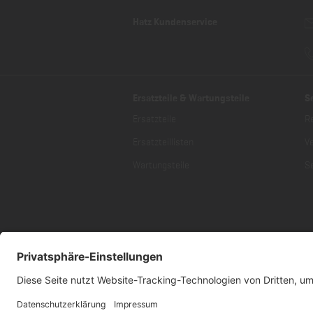
Hatz Kundenservice
Ersatzteile & Wartungsteile
S
Ersatzteile
R
Ersatzteillisten
V
Wartungsteile
Se
* Alle Preise inklusive gesetzlich