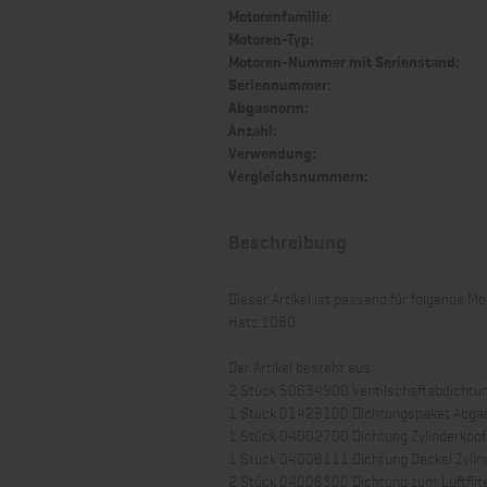
Motorenfamilie:
Motoren-Typ:
Motoren-Nummer mit Serienstand:
Seriennummer:
Abgasnorm:
Anzahl:
Verwendung:
Vergleichsnummern:
Beschreibung
Dieser Artikel ist passend für folgende Mo
Hatz 1D80
Der Artikel besteht aus:
2 Stück 50634900 Ventilschaftabdichtu
1 Stück 01429100 Dichtungspaket Abg
1 Stück 04002700 Dichtung Zylinderkop
1 Stück 04006111 Dichtung Deckel Zylin
2 Stück 04006300 Dichtung zum Luftfilt