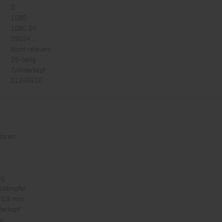
D
1D80
1D80.24
09024...
Nicht relevant
29-teilig
Zylinderkopf
01249210
toren:
ng
asdämpfer
f 0,9 mm
derkopf
er