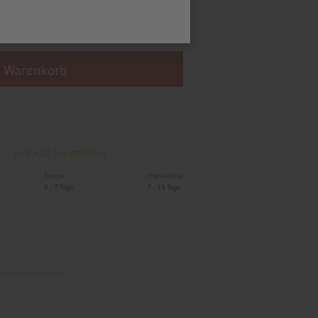
74,97 €
inkl. MwSt., zzgl. *
Versandkosten
n Warenkorb
- schnell bestellen!
Europa
International
1 - 7 Tage
7 - 14 Tage