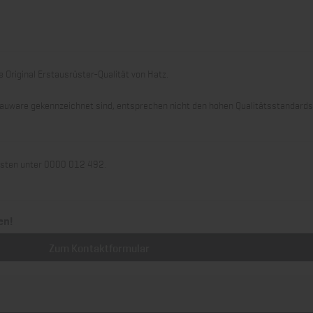
 Original Erstausrüster-Qualität von Hatz.
 Grauware gekennzeichnet sind, entsprechen nicht den hohen Qualitätsstandard
llisten unter 0000 012 492.
en!
Zum Kontaktformular