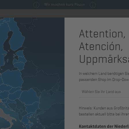
Wir machen kurz Pause
Attention,
milie
Ersatzteile & Wartungsteile
Service
Maschinen & Syst
Atención,
ilsätze
Dichtungssatz
Uppmärks
Dichtungss
Zylinderkop
In welchem Land benötigen Sie 
passenden Shop im Drop-Dow
Art. Nr.: 01249211
Wählen Sie ihr Land aus
passend für 1D80
Hinweis: Kunden aus Großbritan
bestellen aktuell bitte bei ih
Kontaktdaten der Nieder