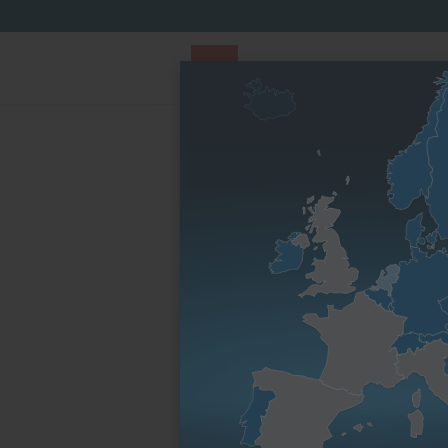
PARTS STORE
Parts Finder
Nach Motorenfa
Startseite
Ersatzteile & Wartungsteile
Ersatzte