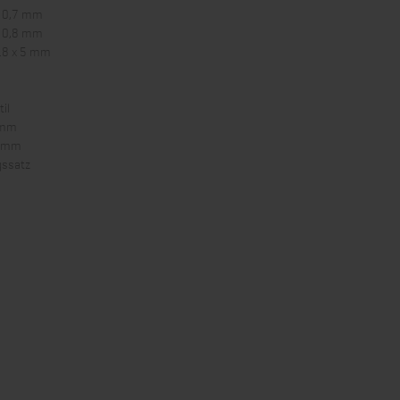
f 0,7 mm
f 0,8 mm
18 x 5 mm
il
5 mm
5 mm
gssatz