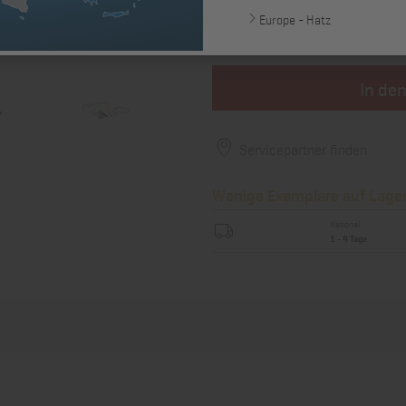
63,00 €
Europe - Hatz
zzgl. MwSt., zzgl. *
Versandkosten
In de
Servicepartner finden
Wenige Exemplare auf Lager 
National
1 - 4 Tage