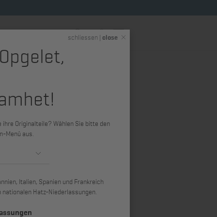
DE
schliessen |
close
 Opgelet,
eme
Hatz Shop (Merchandise)
amhet!
atz 1D80,
f
ihre Originalteile? Wählen Sie bitte den
n-Menü aus.
nien, Italien, Spanien und Frankreich
ren nationalen Hatz-Niederlassungen.
lassungen