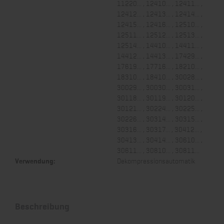
11220... , 12410... , 12411... ,
12412... , 12413... , 12414... ,
12415... , 12416... , 12510... ,
12511... , 12512... , 12513... ,
12514... , 14410... , 14411... ,
14412... , 14413... , 17429... ,
17619... , 17716... , 18210... ,
18310... , 18410... , 30028... ,
30029... , 30030... , 30031... ,
30118... , 30119... , 30120... ,
30121... , 30224... , 30225... ,
30226... , 30314... , 30315... ,
30316... , 30317... , 30412... ,
30413... , 30414... , 30610... ,
30611... , 30810... , 30811...
Verwendung:
Dekompressionsautomatik
Beschreibung