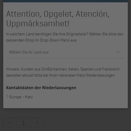
Attention, Opgelet, Atención,
Uppmärksamhet!
In welchem Land benötigen Sie ihre Originalteile? Wählen Sie bitte den
passenden Shop im Drop-Down-Menü aus.
Wählen Sie ihr Land aus
Hinweis: Kunden aus Großbritannien, Italien, Spanien und Frankreich
bestellen aktuell bitte bei ihren nationalen Hatz-Niederlassungen.
Kontaktdaten der Niederlassungen
Europe - Hatz
passend für 1B20, 1B20R, 1B20V, 1B27, 1B30, 1B30E, 1B30V, 1B30VE,
1B40, 1B40V/W, 1B50, 1B50E, 1B50V/W