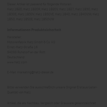
Dieser Artikel ist passend für folgende Motoren:
Hatz 1B20, Hatz 1B20R, Hatz 1B20V, Hatz 1B27, Hatz 1B30, Hatz
1B30E, Hatz 1B30V, Hatz 1B30VE, Hatz 1B40, Hatz 1B40V/W, Hatz
1B50, Hatz 1B50E, Hatz 1B50V/W
Informationen Produktsicherheit
Hersteller:
Motorenfabrik Hatz GmbH & Co. KG
Ernst-Hatz-Straße 16
94099 Ruhstorf an der Rott
Deutschland
www.hatz.com
E-Mail:
marketing@hatz-diesel.de
Bitte verwenden Sie ausschließlich unsere Original Erstausrüster-
Qualität von Hatz.
Artikel, die als Nachbau, Vergleich oder Grauware gekennzeichnet