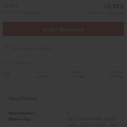
14,28 €
12,00 €
zzgl. MwSt., zzgl. *
Versandkosten
inkl. MwSt., zzgl. *
Versandkosten
In den Warenkorb
Servicepartner finden
Sofort lieferbar
National
Europa
International
1 - 4 Tage
1 - 7 Tage
7 - 14 Tage
Spezifikation
Motorenfamilie:
B
Motoren-Typ:
1B20 , 1B20 NON EPA , 1B20R ,
1B20V , 1B20V NON EPA , 1B27