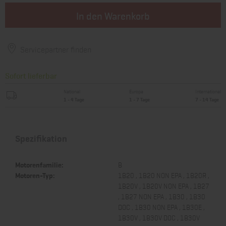
In den Warenkorb
Servicepartner finden
Sofort lieferbar
National
Europa
International
1 - 4 Tage
1 - 7 Tage
7 - 14 Tage
Spezifikation
Motorenfamilie:
B
Motoren-Typ:
1B20 , 1B20 NON EPA , 1B20R ,
1B20V , 1B20V NON EPA , 1B27
, 1B27 NON EPA , 1B30 , 1B30
DOC , 1B30 NON EPA , 1B30E ,
1B30V , 1B30V DOC , 1B30V