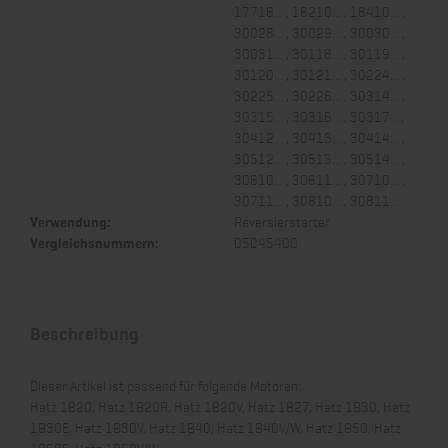
17716... , 18210... , 18410... ,
30028... , 30029... , 30030... ,
30031... , 30118... , 30119... ,
30120... , 30121... , 30224... ,
30225... , 30226... , 30314... ,
30315... , 30316... , 30317... ,
30412... , 30413... , 30414... ,
30512... , 30513... , 30514... ,
30610... , 30611... , 30710... ,
30711... , 30810... , 30811...
Verwendung:
Reversierstarter
Vergleichsnummern:
05045400
Beschreibung
Dieser Artikel ist passend für folgende Motoren:
Hatz 1B20, Hatz 1B20R, Hatz 1B20V, Hatz 1B27, Hatz 1B30, Hatz
1B30E, Hatz 1B30V, Hatz 1B40, Hatz 1B40V/W, Hatz 1B50, Hatz
1B50E, Hatz 1B50V/W