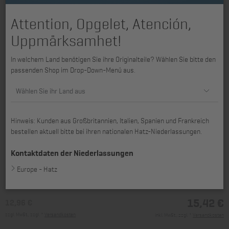
Attention, Opgelet, Atención,
Uppmärksamhet!
In welchem Land benötigen Sie ihre Originalteile? Wählen Sie bitte den
passenden Shop im Drop-Down-Menü aus.
Wählen Sie ihr Land aus
Hinweis: Kunden aus Großbritannien, Italien, Spanien und Frankreich
bestellen aktuell bitte bei ihren nationalen Hatz-Niederlassungen.
passend für 1B20, 1B20R, 1B20V, 1B27, 1B30, 1B30E, 1B30V, 1B40,
1B40V/W, 1B50, 1B50E, 1B50V/W
Kontaktdaten der Niederlassungen
Europe - Hatz
15,42 €
12,96 €
zzgl. MwSt., zzgl. *
Versandkosten
inkl. MwSt., zzgl. *
Versandkosten