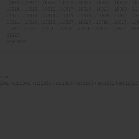
10816... , 10817... , 10818... , 10819... , 10820... , 10911... , 10912... , 109
10914... , 10915... , 10916... , 10917... , 10918... , 10919... , 10920... , 113
11311... , 11312... , 11313... , 11314... , 11315... , 11316... , 11317... , 133
13311... , 15510... , 15610... , 15927... , 16627... , 16720... , 16817... , 169
17017... , 17127... , 17210... , 17310... , 17910... , 17927... , 18027... , 3162
31627...
01500900
toren:
1D41, Hatz 1D42, Hatz 1D50, Hatz 1D60, Hatz 1D80, Hatz 1D81, Hatz 1D81C,