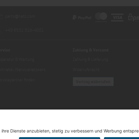
parts@hatz.com
+49 8531 319-4001
ervice
Zahlung & Versand
eparatur & Wartung
Zahlung & Lieferung
ertriebs-/Servicenetzwerk
Widerrufsrecht
rvicepartner finden
Vertrag widerrufen