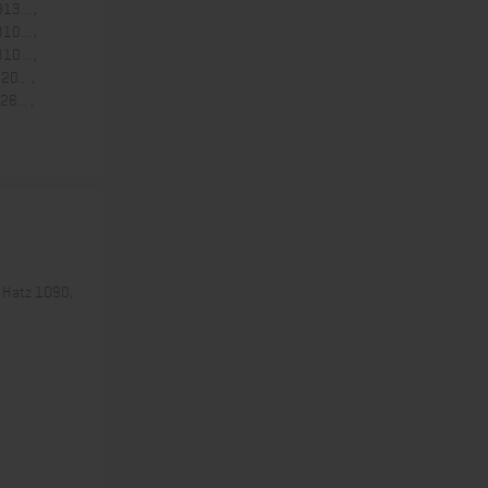
13... ,
10... ,
10... ,
20... ,
6... ,
 Hatz 1D90,