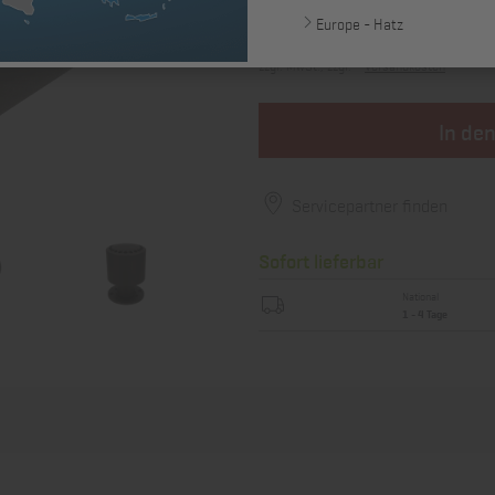
Europe - Hatz
104,64 €
zzgl. MwSt., zzgl. *
Versandkosten
In de
Servicepartner finden
Sofort lieferbar
National
1 - 4 Tage