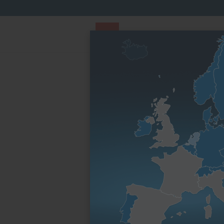
PARTS STORE
Parts Finder
Nach Motorenfa
Startseite
Nach Motorenfamilie
D-Serie
1D8