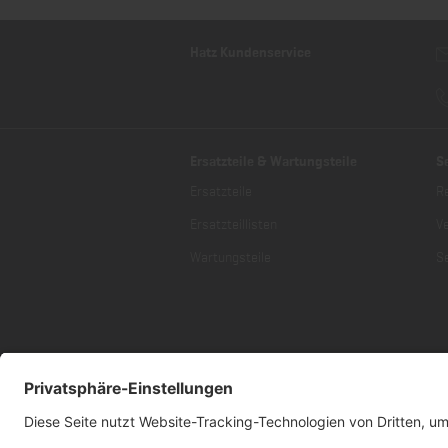
Hatz Kundenservice
Ersatzteile & Wartungsteile
S
Ersatzteile
R
Ersatzteillisten
V
Wartungsteile
Se