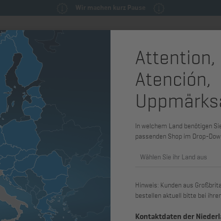
Wir machen kurz Pause
Attention,
milie
Ersatzteile & Wartungsteile
Service
Maschinen & Syst
Atención,
1
Uppmärks
Schalldämp
1D31, 1D4
In welchem Land benötigen Sie 
passenden Shop im Drop-Dow
Art. Nr.: 01500901
Wählen Sie ihr Land aus
passend für 1D30, 1D31, 1D40, 1D4
1D90, 1D90V
Hinweis: Kunden aus Großbritan
bestellen aktuell bitte bei ih
Kontaktdaten der Nieder