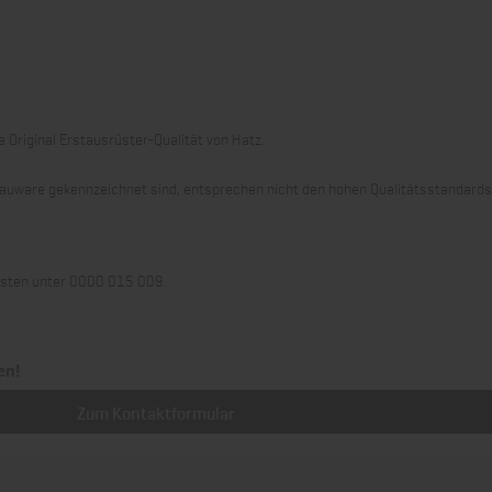
 Original Erstausrüster-Qualität von Hatz.
 Grauware gekennzeichnet sind, entsprechen nicht den hohen Qualitätsstandard
llisten unter 0000 015 009.
en!
Zum Kontaktformular