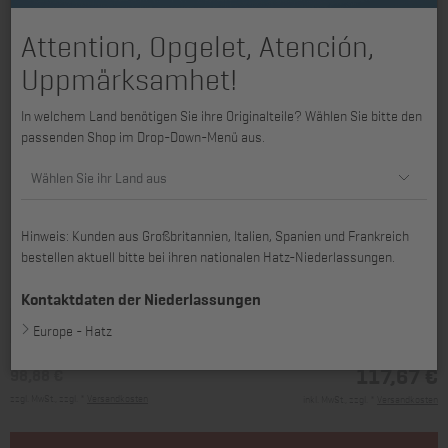
Attention, Opgelet, Atención,
Uppmärksamhet!
In welchem Land benötigen Sie ihre Originalteile? Wählen Sie bitte den
passenden Shop im Drop-Down-Menü aus.
Wählen Sie ihr Land aus
Hinweis: Kunden aus Großbritannien, Italien, Spanien und Frankreich
bestellen aktuell bitte bei ihren nationalen Hatz-Niederlassungen.
passend für 1B20, 1B20R, 1B27
Kontaktdaten der Niederlassungen
Europe - Hatz
117,67 €
98,88 €
zzgl. MwSt., zzgl. *
Versandkosten
inkl. MwSt., zzgl. *
Versandkosten