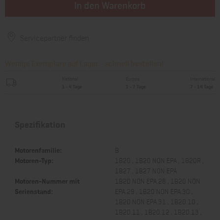
In den Warenkorb
Servicepartner finden
Wenige Exemplare auf Lager - schnell bestellen!
National
Europa
International
1 - 4 Tage
1 - 7 Tage
7 - 14 Tage
Spezifikation
Motorenfamilie:
B
Motoren-Typ:
1B20 , 1B20 NON EPA , 1B20R ,
1B27 , 1B27 NON EPA
Motoren-Nummer mit
1B20 NON EPA.28 , 1B20 NON
Serienstand:
EPA.29 , 1B20 NON EPA.30 ,
1B20 NON EPA.31 , 1B20.10 ,
1B20.11 , 1B20.12 , 1B20.13 ,