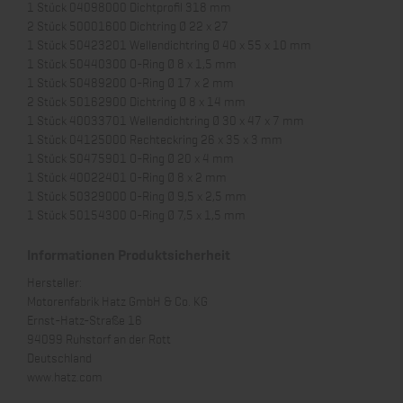
1 Stück 04098000 Dichtprofil 318 mm
2 Stück 50001600 Dichtring Ø 22 x 27
1 Stück 50423201 Wellendichtring Ø 40 x 55 x 10 mm
1 Stück 50440300 O-Ring Ø 8 x 1,5 mm
1 Stück 50489200 O-Ring Ø 17 x 2 mm
2 Stück 50162900 Dichtring Ø 8 x 14 mm
1 Stück 40033701 Wellendichtring Ø 30 x 47 x 7 mm
1 Stück 04125000 Rechteckring 26 x 35 x 3 mm
1 Stück 50475901 O-Ring Ø 20 x 4 mm
1 Stück 40022401 O-Ring Ø 8 x 2 mm
1 Stück 50329000 O-Ring Ø 9,5 x 2,5 mm
1 Stück 50154300 O-Ring Ø 7,5 x 1,5 mm
Informationen Produktsicherheit
Hersteller:
Motorenfabrik Hatz GmbH & Co. KG
Ernst-Hatz-Straße 16
94099 Ruhstorf an der Rott
Deutschland
www.hatz.com