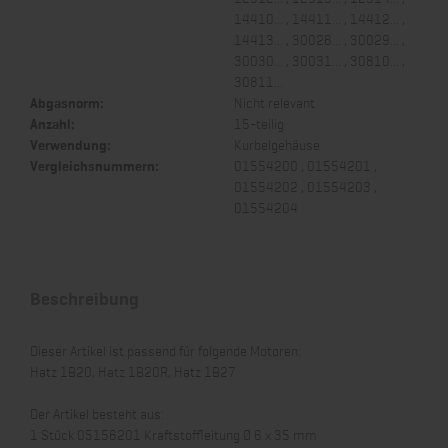
14410... , 14411... , 14412... ,
14413... , 30028... , 30029... ,
30030... , 30031... , 30810... ,
30811...
Abgasnorm:
Nicht relevant
Anzahl:
15-teilig
Verwendung:
Kurbelgehäuse
Vergleichsnummern:
01554200 , 01554201 ,
01554202 , 01554203 ,
01554204
Beschreibung
Dieser Artikel ist passend für folgende Motoren:
Hatz 1B20, Hatz 1B20R, Hatz 1B27
Der Artikel besteht aus:
1 Stück 05156201 Kraftstoffleitung Ø 6 x 35 mm