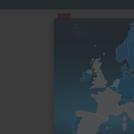
PARTS STORE
Parts Finder
Nach Motorenfa
Startseite
Nach Motorenfamilie
B-Serie
1B2