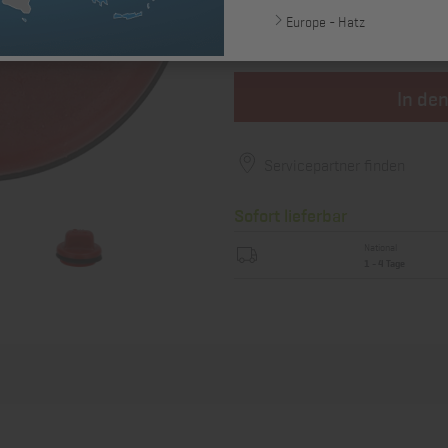
23,76 €
Europe - Hatz
zzgl. MwSt., zzgl. *
Versandkosten
In de
Servicepartner finden
Sofort lieferbar
National
1 - 4 Tage