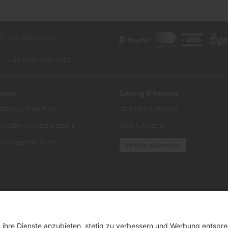
parts@hatz.com
+49 8531 319-4001
ervice
Zahlung & Versand
eparatur & Wartung
Zahlung & Lieferung
ertriebs-/Servicenetzwerk
Widerrufsrecht
rvicepartner finden
Vertrag widerrufen