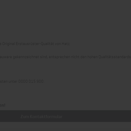
 Original Erstausrüster-Qualität von Hatz.
 Grauware gekennzeichnet sind, entsprechen nicht den hohen Qualitätsstandard
llisten unter 0000 015 900.
en!
Zum Kontaktformular