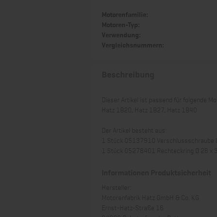
Motorenfamilie:
Motoren-Typ:
Verwendung:
Vergleichsnummern:
Beschreibung
Dieser Artikel ist passend für folgende Mo
Hatz 1B20, Hatz 1B27, Hatz 1B40
Der Artikel besteht aus:
1 Stück 05137910 Verschlussschraube Ö
1 Stück 05278401 Rechteckring Ø 26 x 
Informationen Produktsicherheit
Hersteller:
Motorenfabrik Hatz GmbH & Co. KG
Ernst-Hatz-Straße 16