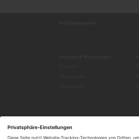
Hatz Kundenservice
Ersatzteile & Wartungsteile
S
Ersatzteile
R
Ersatzteillisten
V
Wartungsteile
Se