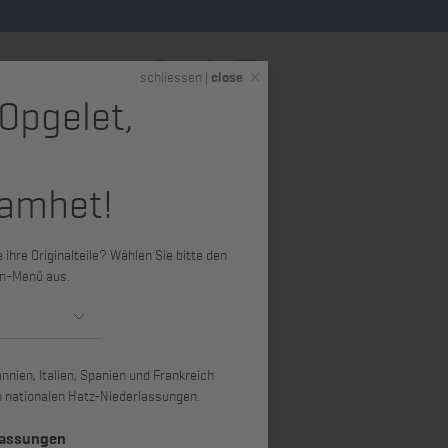
DE
schliessen |
close
 Opgelet,
eme
Hatz Shop (Merchandise)
amhet!
schraube
7, 1B40
ihre Originalteile? Wählen Sie bitte den
n-Menü aus.
nien, Italien, Spanien und Frankreich
ren nationalen Hatz-Niederlassungen.
lassungen