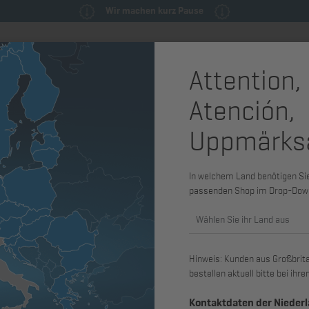
Wir machen kurz Pause
Attention,
milie
Ersatzteile & Wartungsteile
Service
Maschinen & Syst
Atención,
0
Uppmärks
Verschluss
1B20, 1B2
In welchem Land benötigen Sie 
passenden Shop im Drop-Dow
Art. Nr.: 01590010
Wählen Sie ihr Land aus
passend für 1B20, 1B27, 1B40
Hinweis: Kunden aus Großbritan
bestellen aktuell bitte bei ih
Kontaktdaten der Nieder