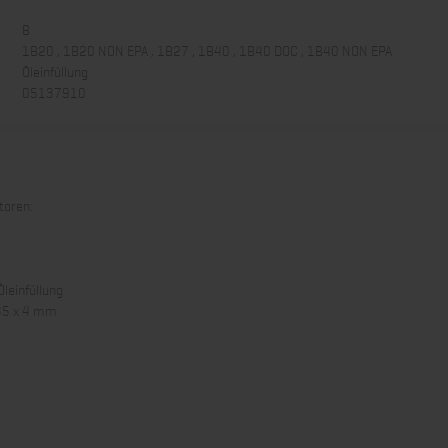
B
1B20 , 1B20 NON EPA , 1B27 , 1B40 , 1B40 DOC , 1B40 NON EPA
Öleinfüllung
05137910
toren:
leinfüllung
35 x 4 mm