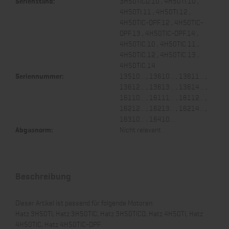
Serienstand:
3H50TICD.10 , 4H50TI.10 ,
4H50TI.11 , 4H50TI.12 ,
4H50TIC-DPF.12 , 4H50TIC-
DPF.13 , 4H50TIC-DPF.14 ,
4H50TIC.10 , 4H50TIC.11 ,
4H50TIC.12 , 4H50TIC.13 ,
4H50TIC.14
Seriennummer:
13510... , 13610... , 13611... ,
13612... , 13613... , 13614... ,
16110... , 16111... , 16112... ,
16212... , 16213... , 16214... ,
16310... , 16410...
Abgasnorm:
Nicht relevant
Beschreibung
Dieser Artikel ist passend für folgende Motoren:
Hatz 3H50TI, Hatz 3H50TIC, Hatz 3H50TICD, Hatz 4H50TI, Hatz
4H50TIC, Hatz 4H50TIC-DPF