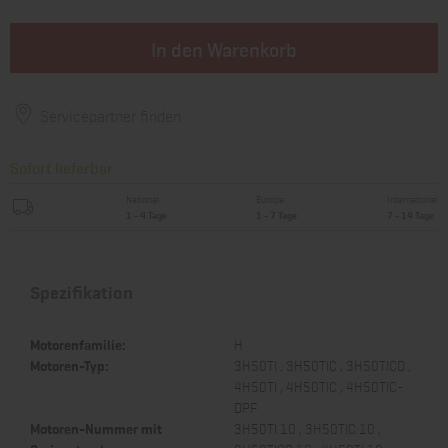
In den Warenkorb
Servicepartner finden
Sofort lieferbar
National
Europa
International
1 - 4 Tage
1 - 7 Tage
7 - 14 Tage
Spezifikation
Motorenfamilie:
H
Motoren-Typ:
3H50TI , 3H50TIC , 3H50TICD ,
4H50TI , 4H50TIC , 4H50TIC-
DPF
Motoren-Nummer mit
3H50TI.10 , 3H50TIC.10 ,