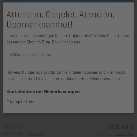
Attention, Opgelet, Atención,
Uppmärksamhet!
In welchem Land benötigen Sie ihre Originalteile? Wählen Sie bitte den
passenden Shop im Drop-Down-Menü aus.
Wählen Sie ihr Land aus
Hinweis: Kunden aus Großbritannien, Italien, Spanien und Frankreich
bestellen aktuell bitte bei ihren nationalen Hatz-Niederlassungen.
Kontaktdaten der Niederlassungen
passend für 3H50TI, 3H50TIC, 3H50TICD, 4H50TI, 4H50TIC, 4H50TIC-DPF
Europe - Hatz
212,49 €
178,56 €
zzgl. MwSt., zzgl. *
Versandkosten
inkl. MwSt., zzgl. *
Versandkosten