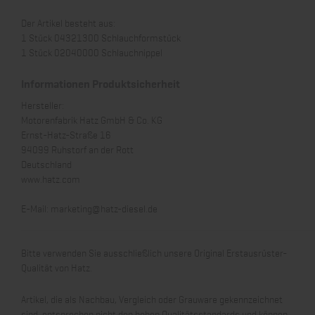
Der Artikel besteht aus:
1 Stück 04321300 Schlauchformstück
1 Stück 02040000 Schlauchnippel
Informationen Produktsicherheit
Hersteller:
Motorenfabrik Hatz GmbH & Co. KG
Ernst-Hatz-Straße 16
94099 Ruhstorf an der Rott
Deutschland
www.hatz.com
E-Mail:
marketing@hatz-diesel.de
Bitte verwenden Sie ausschließlich unsere Original Erstausrüster-
Qualität von Hatz.
Artikel, die als Nachbau, Vergleich oder Grauware gekennzeichnet
sind, entsprechen nicht den hohen Qualitätsstandards und können