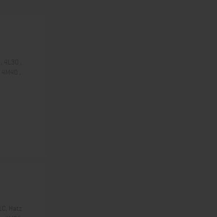
, 4L30 ,
, 4M40 ,
1C, Hatz