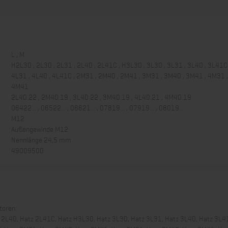
L , M
H2L30 , 2L30 , 2L31 , 2L40 , 2L41C , H3L30 , 3L30 , 3L31 , 3L40 , 3L41C 
4L31 , 4L40 , 4L41C , 2M31 , 2M40 , 2M41 , 3M31 , 3M40 , 3M41 , 4M31 
4M41
2L40.22 , 2M40.19 , 3L40.22 , 3M40.19 , 4L40.21 , 4M40.19
06422... , 06522... , 06621... , 07819... , 07919... , 08019...
M12
Außengewinde M12
Nennlänge 24,5 mm
49009500
toren:
 2L40, Hatz 2L41C, Hatz H3L30, Hatz 3L30, Hatz 3L31, Hatz 3L40, Hatz 3L4