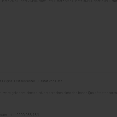
C, Hatz 2M31, Hatz 2M40, Hatz 2M41, Hatz 3M31, Hatz 3M40, Hatz 3M41, Ha
 Original Erstausrüster-Qualität von Hatz.
 Grauware gekennzeichnet sind, entsprechen nicht den hohen Qualitätsstandard
llisten unter 0000 036 134.