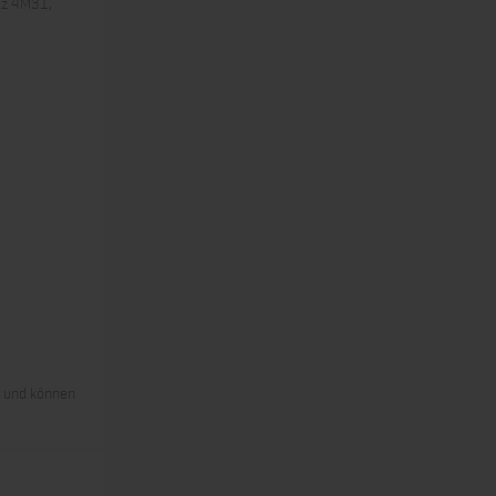
tz 4M31,
s und können