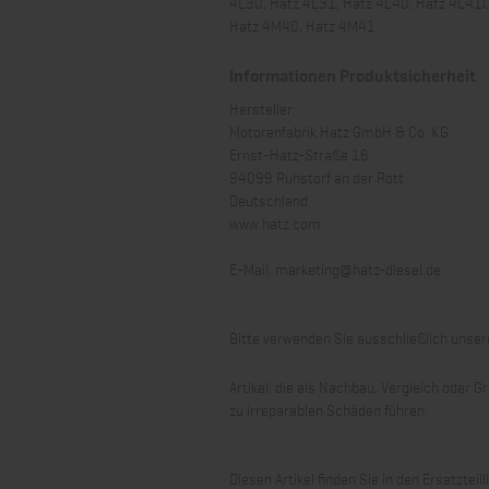
4L30, Hatz 4L31, Hatz 4L40, Hatz 4L41
Hatz 4M40, Hatz 4M41
Informationen Produktsicherheit
Hersteller:
Motorenfabrik Hatz GmbH & Co. KG
Ernst-Hatz-Straße 16
94099 Ruhstorf an der Rott
Deutschland
www.hatz.com
E-Mail:
marketing@hatz-diesel.de
Bitte verwenden Sie ausschließlich unsere
Artikel, die als Nachbau, Vergleich oder
zu irreparablen Schäden führen.
Diesen Artikel finden Sie in den Ersatztei