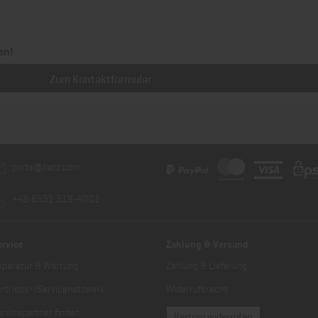
en!
Zum Kontaktformular
parts@hatz.com
+49 8531 319-4001
ervice
Zahlung & Versand
eparatur & Wartung
Zahlung & Lieferung
ertriebs-/Servicenetzwerk
Widerrufsrecht
rvicepartner finden
Vertrag widerrufen