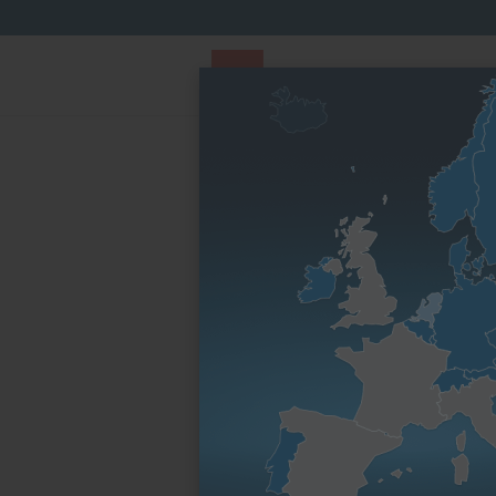
PARTS STORE
Parts Finder
Nach Motorenfa
Startseite
Ersatzteile & Wartungsteile
Befesti