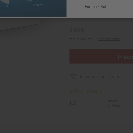
Europe - Hatz
5,64 €
zzgl. MwSt., zzgl. *
Versandkosten
In de
Servicepartner finden
Sofort lieferbar
National
1 - 4 Tage