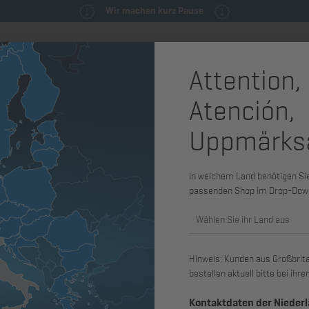
Wir machen kurz Pause
Attention,
milie
Ersatzteile & Wartungsteile
Service
Maschinen & Syst
Atención,
gungsmaterial
Schraube
Uppmärks
Hohlschra
2L30 - 4L4
In welchem Land benötigen Sie 
passenden Shop im Drop-Dow
4M41
Wählen Sie ihr Land aus
Art. Nr.: 03613400
Hinweis: Kunden aus Großbritan
passend für H2L30, 2L30, 2L31, 2L4
bestellen aktuell bitte bei ih
4L30, 4L31, 4L40, 4L41C, 2M31, 2
4M40, 4M41
Kontaktdaten der Nieder