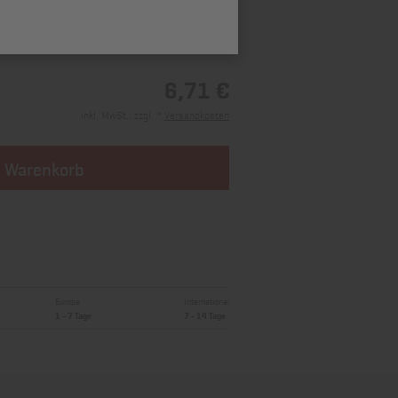
6,71 €
inkl. MwSt., zzgl. *
Versandkosten
n Warenkorb
Europa
International
1 - 7 Tage
7 - 14 Tage