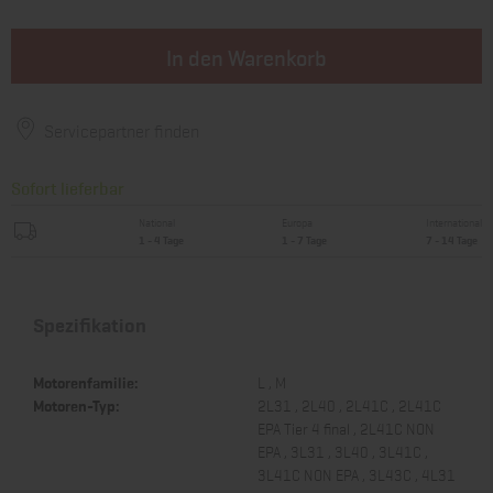
In den Warenkorb
Servicepartner finden
Sofort lieferbar
National
Europa
International
1 - 4 Tage
1 - 7 Tage
7 - 14 Tage
Spezifikation
Motorenfamilie:
L , M
Motoren-Typ:
2L31 , 2L40 , 2L41C , 2L41C
EPA Tier 4 final , 2L41C NON
EPA , 3L31 , 3L40 , 3L41C ,
3L41C NON EPA , 3L43C , 4L31