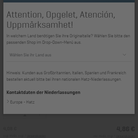
Attention, Opgelet, Atención,
Uppmärksamhet!
In welchem Land benötigen Sie ihre Originalteile? Wählen Sie bitte den
passenden Shop im Drop-Down-Menü aus.
Wählen Sie ihr Land aus
Hinweis: Kunden aus Großbritannien, Italien, Spanien und Frankreich
bestellen aktuell bitte bei ihren nationalen Hatz-Niederlassungen.
passend für 2L31, 2L40, 2L41C, 3L31, 3L40, 3L41C, 3L43C, 4L31, 4L40,
4L41C, 4L42C, 4L43C, 2M31, 2M40, 2M41, 3M31, 3M40, 3M41, 3M43,
Kontaktdaten der Niederlassungen
4M31, 4M40, 4M41, 4M42, 4M43
Europe - Hatz
4,86 €
4,08 €
zzgl. MwSt., zzgl. *
Versandkosten
inkl. MwSt., zzgl. *
Versandkosten