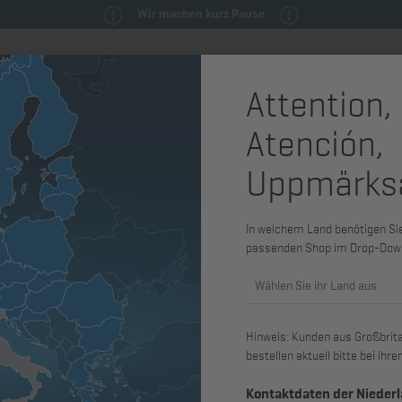
Wir machen kurz Pause
Attention,
milie
Ersatzteile & Wartungsteile
Service
Maschinen & Syst
Atención,
 und Kolben
Ventil
Uppmärks
Ventilkegel
2G40, Einl
In welchem Land benötigen Sie 
passenden Shop im Drop-Dow
Art. Nr.: 03783200
Wählen Sie ihr Land aus
passend für 2G30, 2G40
Hinweis: Kunden aus Großbritan
bestellen aktuell bitte bei ih
Kontaktdaten der Nieder