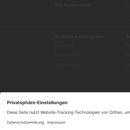
Hatz Kundenservice
Ersatzteile & Wartungsteile
S
Ersatzteile
R
Ersatzteillisten
V
Wartungsteile
Se
* Alle Preise inklusive gesetzlich