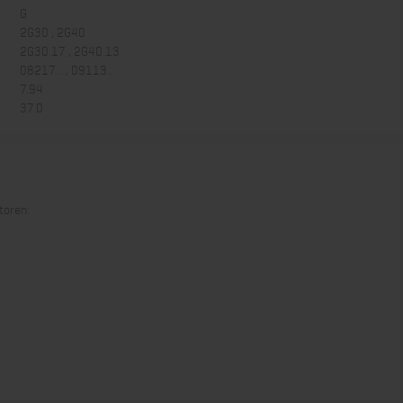
G
2G30 , 2G40
2G30.17 , 2G40.13
08217... , 09113...
7.94
37.0
toren: