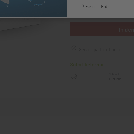
36,36 €
Europe - Hatz
zzgl. MwSt., zzgl. *
Versandkosten
In de
Servicepartner finden
Sofort lieferbar
National
1 - 4 Tage