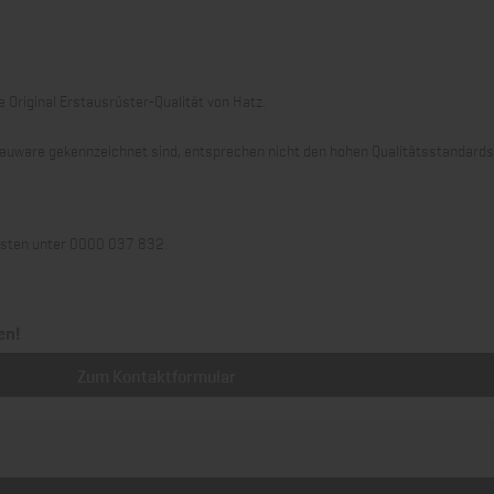
 Original Erstausrüster-Qualität von Hatz.
 Grauware gekennzeichnet sind, entsprechen nicht den hohen Qualitätsstandard
llisten unter 0000 037 832.
en!
Zum Kontaktformular