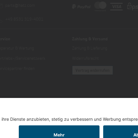
parts@hatz.com
+49 8531 319-4001
ervice
Zahlung & Versand
eparatur & Wartung
Zahlung & Lieferung
ertriebs-/Servicenetzwerk
Widerrufsrecht
rvicepartner finden
Vertrag widerrufen
er Mehrwertsteuer zuzüglich Versandkosten und gegebenenfalls Nachnahmegebüh