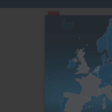
PARTS STORE
Parts Finder
Nach Motorenfa
Startseite
Ersatzteile & Wartungsteile
Zylinder