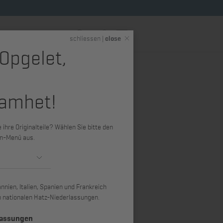
DE
schliessen |
close
 Opgelet,
eme
Hatz Shop (Merchandise)
amhet!
 2G30,
ass
ihre Originalteile? Wählen Sie bitte den
n-Menü aus.
nien, Italien, Spanien und Frankreich
ren nationalen Hatz-Niederlassungen.
lassungen