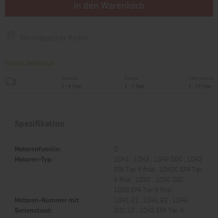
In den Warenkorb
Servicepartner finden
Sofort lieferbar
National
Europa
International
1 - 4 Tage
1 - 7 Tage
7 - 14 Tage
Spezifikation
Motorenfamilie:
D
Motoren-Typ:
1D41 , 1D42 , 1D42 DOC , 1D42
EPA Tier 4 final , 1D42C EPA Tier
4 final , 1D50 , 1D50 DOC ,
1D50 EPA Tier 4 final
Motoren-Nummer mit
1D41.21 , 1D41.22 , 1D42
Serienstand:
DOC.10 , 1D42 EPA Tier 4