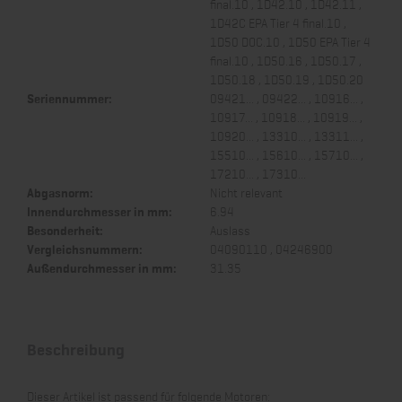
final.10 , 1D42.10 , 1D42.11 ,
1D42C EPA Tier 4 final.10 ,
1D50 DOC.10 , 1D50 EPA Tier 4
final.10 , 1D50.16 , 1D50.17 ,
1D50.18 , 1D50.19 , 1D50.20
Seriennummer:
09421... , 09422... , 10916... ,
10917... , 10918... , 10919... ,
10920... , 13310... , 13311... ,
15510... , 15610... , 15710... ,
17210... , 17310...
Abgasnorm:
Nicht relevant
Innendurchmesser in mm:
6.94
Besonderheit:
Auslass
Vergleichsnummern:
04090110 , 04246900
Außendurchmesser in mm:
31.35
Beschreibung
Dieser Artikel ist passend für folgende Motoren: