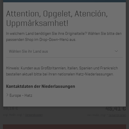
Attention, Opgelet, Atención,
Uppmärksamhet!
In welchem Land benötigen Sie ihre Originalteile? Wählen Sie bitte den
passenden Shop im Drop-Down-Menü aus.
Wählen Sie ihr Land aus
Hinweis: Kunden aus Großbritannien, Italien, Spanien und Frankreich
bestellen aktuell bitte bei ihren nationalen Hatz-Niederlassungen.
passend für 1D41, 1D42, 1D42C, 1D50
Kontaktdaten der Niederlassungen
Europe - Hatz
45,41 €
38,16 €
zzgl. MwSt., zzgl. *
Versandkosten
inkl. MwSt., zzgl. *
Versandkosten