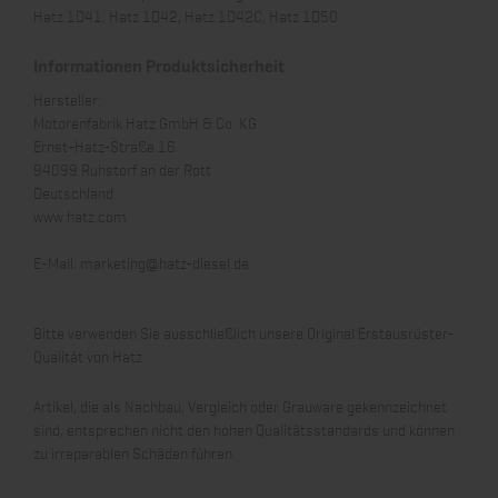
Hatz 1D41, Hatz 1D42, Hatz 1D42C, Hatz 1D50
Informationen Produktsicherheit
Hersteller:
Motorenfabrik Hatz GmbH & Co. KG
Ernst-Hatz-Straße 16
94099 Ruhstorf an der Rott
Deutschland
www.hatz.com
E-Mail:
marketing@hatz-diesel.de
Bitte verwenden Sie ausschließlich unsere Original Erstausrüster-
Qualität von Hatz.
Artikel, die als Nachbau, Vergleich oder Grauware gekennzeichnet
sind, entsprechen nicht den hohen Qualitätsstandards und können
zu irreparablen Schäden führen.