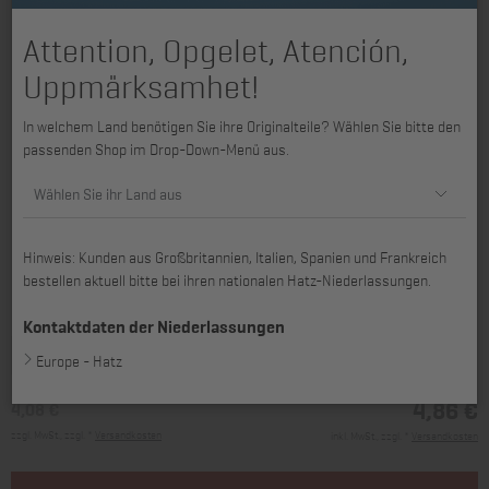
Attention, Opgelet, Atención,
Uppmärksamhet!
In welchem Land benötigen Sie ihre Originalteile? Wählen Sie bitte den
passenden Shop im Drop-Down-Menü aus.
Wählen Sie ihr Land aus
Hinweis: Kunden aus Großbritannien, Italien, Spanien und Frankreich
bestellen aktuell bitte bei ihren nationalen Hatz-Niederlassungen.
passend für 1D41, 1D42, 1D50, 1D60, 1D81, 1D81C, 1D90, 1D90V, 2G40
Kontaktdaten der Niederlassungen
Europe - Hatz
4,86 €
4,08 €
zzgl. MwSt., zzgl. *
Versandkosten
inkl. MwSt., zzgl. *
Versandkosten