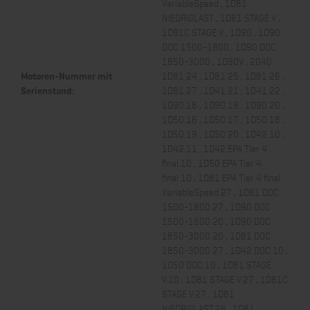
VariableSpeed , 1D81
NIEDRIGLAST , 1D81 STAGE V ,
1D81C STAGE V , 1D90 , 1D90
DOC 1500-1800 , 1D90 DOC
1850-3000 , 1D90V , 2G40
Motoren-Nummer mit
1D81.24 , 1D81.25 , 1D81.26 ,
Serienstand:
1D81.27 , 1D41.21 , 1D41.22 ,
1D90.18 , 1D90.19 , 1D90.20 ,
1D50.16 , 1D50.17 , 1D50.18 ,
1D50.19 , 1D50.20 , 1D42.10 ,
1D42.11 , 1D42 EPA Tier 4
final.10 , 1D50 EPA Tier 4
final.10 , 1D81 EPA Tier 4 final
VariableSpeed.27 , 1D81 DOC
1500-1800.27 , 1D90 DOC
1500-1800.20 , 1D90 DOC
1850-3000.20 , 1D81 DOC
1850-3000.27 , 1D42 DOC.10 ,
1D50 DOC.10 , 1D81 STAGE
V.10 , 1D81 STAGE V.27 , 1D81C
STAGE V.27 , 1D81
NIEDRIGLAST.26 , 1D81