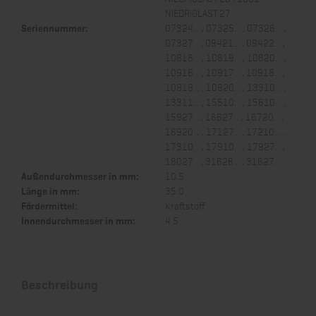
NIEDRIGLAST.27
Seriennummer:
07324... , 07325... , 07326... ,
07327... , 09421... , 09422... ,
10818... , 10819... , 10820... ,
10916... , 10917... , 10918... ,
10919... , 10920... , 13310... ,
13311... , 15510... , 15610... ,
15927... , 16627... , 16720... ,
16920... , 17127... , 17210... ,
17310... , 17910... , 17927... ,
18027... , 31626... , 31627...
Außendurchmesser in mm:
10.5
Länge in mm:
35.0
Fördermittel:
Kraftstoff
Innendurchmesser in mm:
4.5
Beschreibung