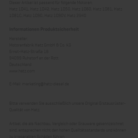
Dieser Artikel ist passend für folgende Motoren:
Hatz 1D41, Hatz 1D42, Hatz 1D50, Hatz 1D60, Hatz 1D81, Hatz
1D81C, Hatz 1D90, Hatz 1D90V, Hatz 2G40
Informationen Produktsicherheit
Hersteller:
Motorenfabrik Hatz GmbH & Co. KG
Ernst-Hatz-Straße 16
94099 Ruhstorf an der Rott
Deutschland
www.hatz.com
E-Mail:
marketing@hatz-diesel.de
Bitte verwenden Sie ausschließlich unsere Original Erstausrüster-
Qualität von Hatz.
Artikel, die als Nachbau, Vergleich oder Grauware gekennzeichnet
sind, entsprechen nicht den hohen Qualitätsstandards und können
zu irreparablen Schäden führen.