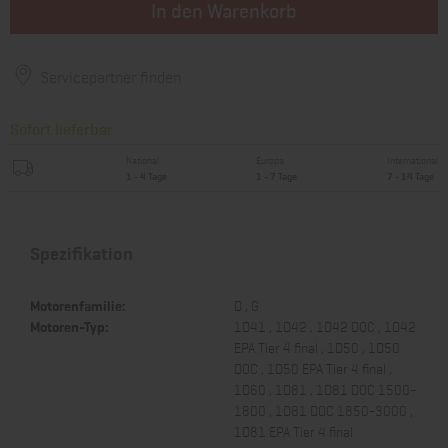
In den Warenkorb
Servicepartner finden
Sofort lieferbar
National
Europa
International
1 - 4 Tage
1 - 7 Tage
7 - 14 Tage
Spezifikation
Motorenfamilie:
D , G
Motoren-Typ:
1D41 , 1D42 , 1D42 DOC , 1D42
EPA Tier 4 final , 1D50 , 1D50
DOC , 1D50 EPA Tier 4 final ,
1D60 , 1D81 , 1D81 DOC 1500-
1800 , 1D81 DOC 1850-3000 ,
1D81 EPA Tier 4 final