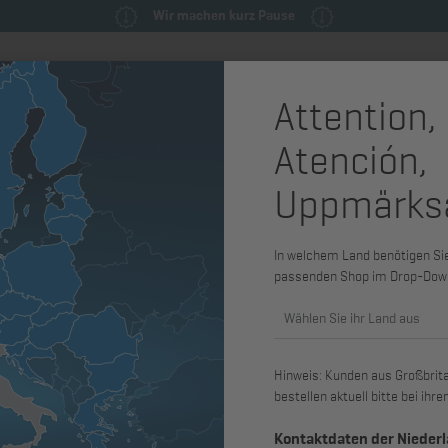
Wir machen kurz Pause
Attention,
milie
Ersatzteile & Wartungsteile
Service
Maschinen & Syst
Atención,
Uppmärks
Sweatshirt
In welchem Land benötigen Sie 
Art. Nr.: 40539400
passenden Shop im Drop-Dow
Klassisches Sweatshirt – bequem, pfle
Größe XS.
Wählen Sie ihr Land aus
Größe:
Hinweis: Kunden aus Großbritan
bestellen aktuell bitte bei ih
Kontaktdaten der Nieder