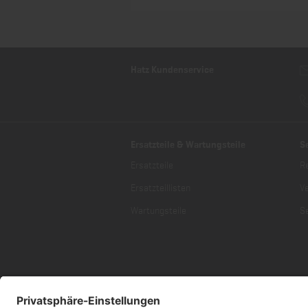
Hatz Kundenservice
Ersatzteile & Wartungsteile
S
Ersatzteile
R
Ersatzteillisten
V
Wartungsteile
Se