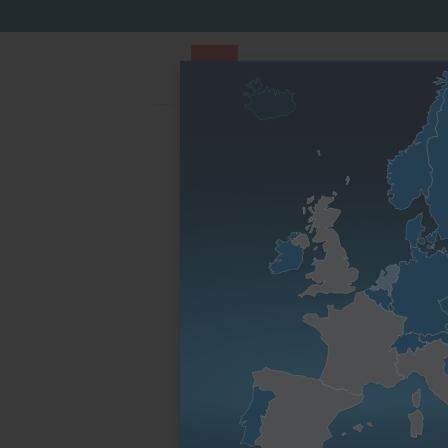
PARTS STORE
Parts Finder
Nach Motorenfa
Startseite
Hatz Shop (Merchandise)