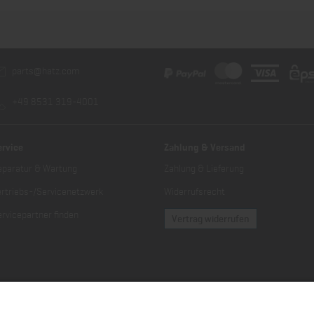
parts@hatz.com
+49 8531 319-4001
ervice
Zahlung & Versand
eparatur & Wartung
Zahlung & Lieferung
ertriebs-/Servicenetzwerk
Widerrufsrecht
rvicepartner finden
Vertrag widerrufen