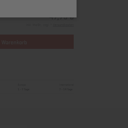
47,73 €
inkl. MwSt., zzgl. *
Versandkosten
n Warenkorb
Europa
International
1 - 7 Tage
7 - 14 Tage