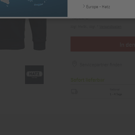
Europe - Hatz
40,11 €
zzgl. MwSt., zzgl. *
Versandkosten
In de
Servicepartner finden
Sofort lieferbar
National
1 - 4 Tage