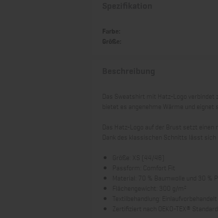
Spezifikation
Farbe:
Größe:
Beschreibung
Das Sweatshirt mit Hatz-Logo verbindet 
bietet es angenehme Wärme und eignet sich 
Das Hatz-Logo auf der Brust setzt einen 
Dank des klassischen Schnitts lässt sich d
Größe: XS (44/46)
Passform: Comfort Fit
Material: 70 % Baumwolle und 30 % P
Flächengewicht: 300 g/m²
Textilbehandlung: Einlaufvorbehandelt
Zertifiziert nach OEKO-TEX® Standar