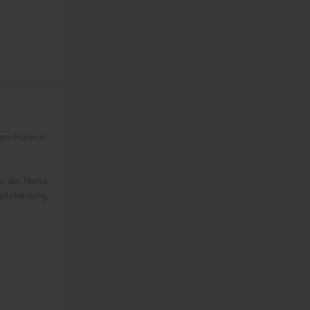
tem Material
on der Marke.
eitskleidung.