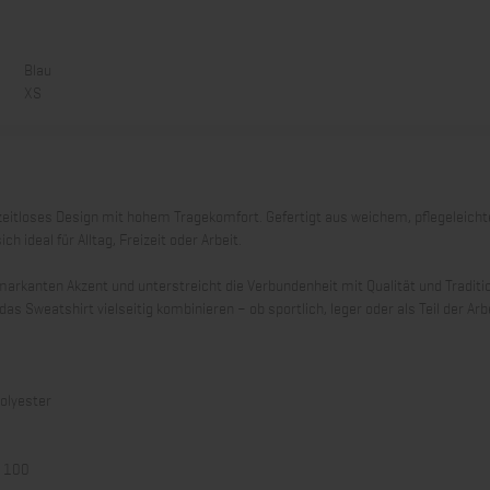
Blau
XS
zeitloses Design mit hohem Tragekomfort. Gefertigt aus weichem, pflegeleich
ideal für Alltag, Freizeit oder Arbeit.
markanten Akzent und unterstreicht die Verbundenheit mit Qualität und Traditi
as Sweatshirt vielseitig kombinieren – ob sportlich, leger oder als Teil der Arb
olyester
d 100