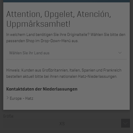
Attention, Opgelet, Atención,
Uppmärksamhet!
In welchem Land benötigen Sie ihre Originalteile? Wählen Sie bitte den
passenden Shop im Drop-Down-Menü aus.
Wählen Sie ihr Land aus
Hinweis: Kunden aus Großbritannien, Italien, Spanien und Frankreich
bestellen aktuell bitte bei ihren nationalen Hatz-Niederlassungen.
Kontaktdaten der Niederlassungen
Europe - Hatz
Softshell-Jacke – wind- und wasserabweisend, bequem und vielseitig
einsetzbar, ideal für Freizeit, Arbeit oder Outdoor, in Größe XS.
Größe:
XS