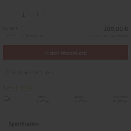
109,00 €
91,60 €
zzgl. MwSt., zzgl. *
Versandkosten
inkl. MwSt., zzgl. *
Versandkosten
In den Warenkorb
Servicepartner finden
Sofort lieferbar
National
Europa
International
1 - 4 Tage
1 - 7 Tage
7 - 14 Tage
Spezifikation