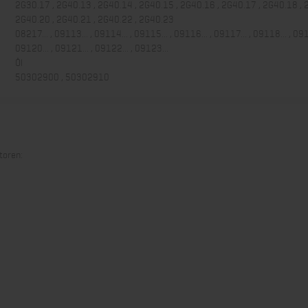
2G30.17 , 2G40.13 , 2G40.14 , 2G40.15 , 2G40.16 , 2G40.17 , 2G40.18 , 
2G40.20 , 2G40.21 , 2G40.22 , 2G40.23
08217... , 09113... , 09114... , 09115... , 09116... , 09117... , 09118... , 091
09120... , 09121... , 09122... , 09123...
Öl
50302900 , 50302910
toren: