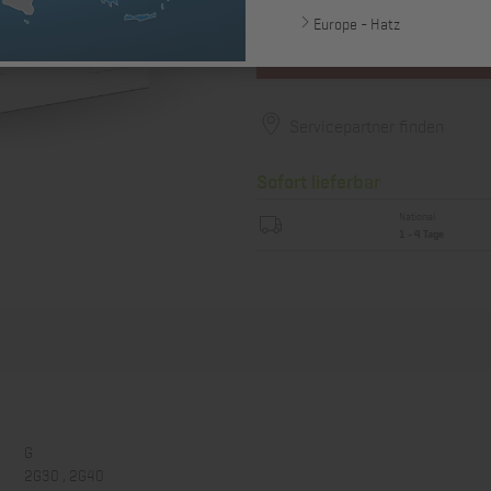
Europe - Hatz
In de
Servicepartner finden
Sofort lieferbar
National
1 - 4 Tage
G
2G30 , 2G40