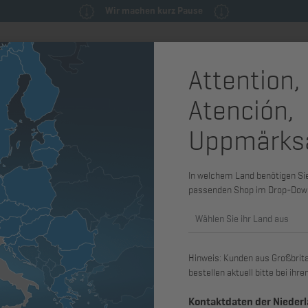
Wir machen kurz Pause
Attention,
milie
Ersatzteile & Wartungsteile
Service
Maschinen & Syst
Atención,
ehäuse
Ölwanne und Tauchstab
Uppmärks
Tauchstab
In welchem Land benötigen Sie 
Art. Nr.: 50302911
passenden Shop im Drop-Dow
passend für 2G30, 2G40
Wählen Sie ihr Land aus
Hinweis: Kunden aus Großbritan
bestellen aktuell bitte bei ih
58,44 €
Kontaktdaten der Nieder
zzgl. MwSt., zzgl. *
Versandkosten