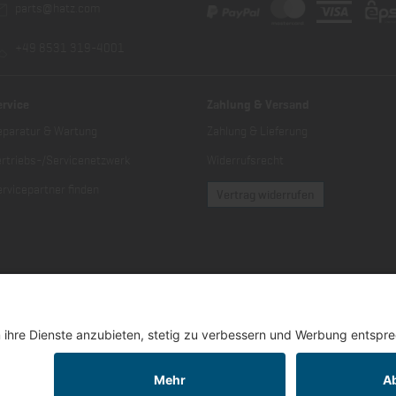
parts@hatz.com
+49 8531 319-4001
ervice
Zahlung & Versand
eparatur & Wartung
Zahlung & Lieferung
ertriebs-/Servicenetzwerk
Widerrufsrecht
rvicepartner finden
Vertrag widerrufen
er Mehrwertsteuer zuzüglich Versandkosten und gegebenenfalls Nachnahmegebüh
© 2026 Motorenfabrik Hatz GmbH & Co. KG