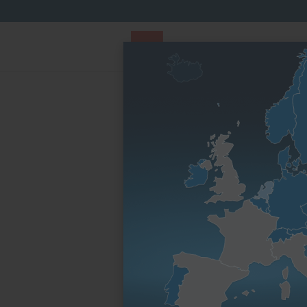
PARTS STORE
Parts Finder
Nach Motorenfa
Startseite
Ersatzteile & Wartungsteile
Kurbelg