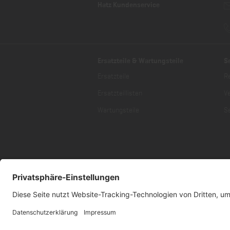
Hatz Kundenservice
Ersatzteile & Wartungsteile
S
Ersatzteile
R
Ersatzteillisten
V
Wartungsteile
Se
* Alle Preise inklusive gesetzlich